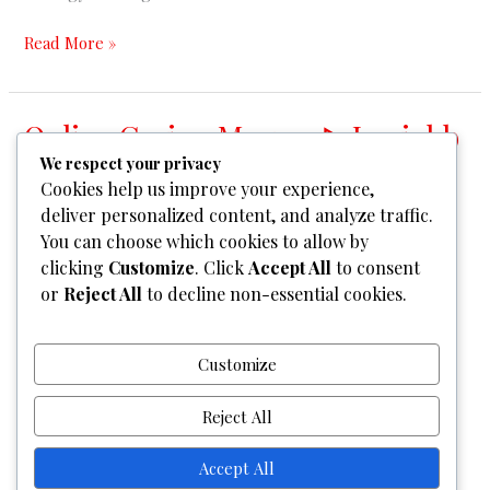
Read More »
Online Сasino Magyar ᐈ Legjobb
Online
Сasino
We respect your privacy
Online Kaszinó Oldalak
Magyar
Cookies help us improve your experience,
ᐈ
verde casino hungary
/
admin
deliver personalized content, and analyze traffic.
Legjobb
You can choose which cookies to allow by
Read More »
Online
clicking
Customize
. Click
Accept All
to consent
Kaszinó
or
Reject All
to decline non-essential cookies.
Oldalak
Customize
Reject All
Home
Who We Are
Team
What We Do
Services
Gallery
Contact Us
Accept All