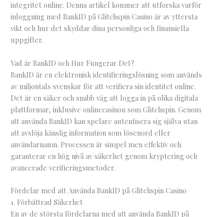
integritet online. Denna artikel kommer att utforska varför
inloggning med BankID på Glitchspin Casino är av yttersta
vikt och hur det skyddar dina personliga och finansiella
uppgifter.
Vad är BankID och Hur Fungerar Det?
BankID är en elektronisk identifieringslösning som används
av miljontals svenskar för att verifiera sin identitet online.
Det är en säker och snabb väg att logga in på olika digitala
plattformar, inklusive onlinecasinon som Glitchspin. Genom
att använda BankID kan spelare autentisera sig själva utan
att avslöja känslig information som lösenord eller
användarnamn. Processen är simpel men effektiv och
garanterar en hög nivå av säkerhet genom kryptering och
avancerade verifieringsmetoder.
Fördelar med att Använda BankID på Glitchspin Casino
1. Förbättrad Säkerhet
En av de största fördelarna med att använda BankID på