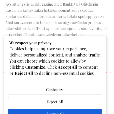
Avslutningsvis är inloggning med BankID på Glitchspin
Casino en kritisk säkerhetskomponent som skyddar
spelarnas data och förbättrar deras totala spelupplevelse.
Med sin avancerade teknik och smidiga användarprocess
säkerställer BankID att spelare kan njuta av sina favoritspel
i trygghet. För alla som värderar säkerhet och
användarvänlighet ligger Glitchspin Casino med BankID i
We respect your privacy
framkant av säkert spelande.
Cookies help us improve your experience,
deliver personalized content, and analyze traffic.
You can choose which cookies to allow by
clicking
Customize
. Click
Accept All
to consent
←
Previous Post
Next Post
→
or
Reject All
to decline non-essential cookies.
Customize
Reject All
Home
Who We Are
Team
What We Do
Services
Gallery
Contact Us
Accept All