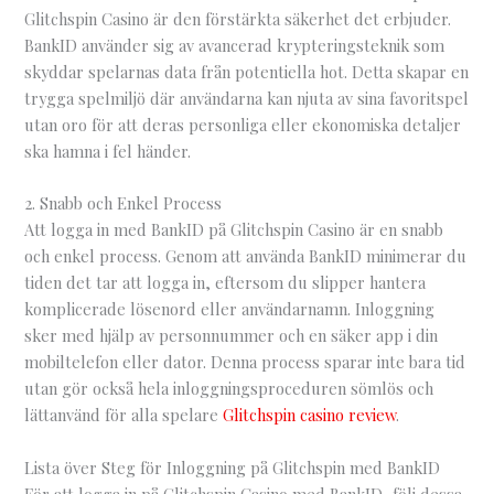
Glitchspin Casino är den förstärkta säkerhet det erbjuder.
BankID använder sig av avancerad krypteringsteknik som
skyddar spelarnas data från potentiella hot. Detta skapar en
trygga spelmiljö där användarna kan njuta av sina favoritspel
utan oro för att deras personliga eller ekonomiska detaljer
ska hamna i fel händer.
2. Snabb och Enkel Process
Att logga in med BankID på Glitchspin Casino är en snabb
och enkel process. Genom att använda BankID minimerar du
tiden det tar att logga in, eftersom du slipper hantera
komplicerade lösenord eller användarnamn. Inloggning
sker med hjälp av personnummer och en säker app i din
mobiltelefon eller dator. Denna process sparar inte bara tid
utan gör också hela inloggningsproceduren sömlös och
lättanvänd för alla spelare
Glitchspin casino review
.
Lista över Steg för Inloggning på Glitchspin med BankID
För att logga in på Glitchspin Casino med BankID, följ dessa