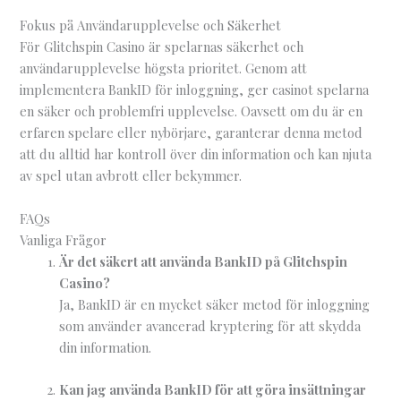
Fokus på Användarupplevelse och Säkerhet
För Glitchspin Casino är spelarnas säkerhet och
användarupplevelse högsta prioritet. Genom att
implementera BankID för inloggning, ger casinot spelarna
en säker och problemfri upplevelse. Oavsett om du är en
erfaren spelare eller nybörjare, garanterar denna metod
att du alltid har kontroll över din information och kan njuta
av spel utan avbrott eller bekymmer.
FAQs
Vanliga Frågor
Är det säkert att använda BankID på Glitchspin
Casino?
Ja, BankID är en mycket säker metod för inloggning
som använder avancerad kryptering för att skydda
din information.
Kan jag använda BankID för att göra insättningar