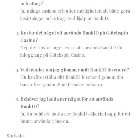
och uttag?
Ja, många casinon erbjuder möjligheten att både göra
insättningar och uttag med hjälp av BankID.
Kostar det något att använda BankID på Glitchspin
Casino?
Nej, det kostar inget extra att använda BankID för
inloggning på Glitchspin Casino.
Vad händer om jag glömmer mitt BankID lösenord?
Du kan återställa ditt BankID lösenord genom din
bank eller genom BankID säkerhetsapp.
Behöver jag ladda ner något för att använda
BankID?
Ja, du behöver ladda ner BankID säkerhetsapp för att
kunna använda tjänsten.
Slutsats