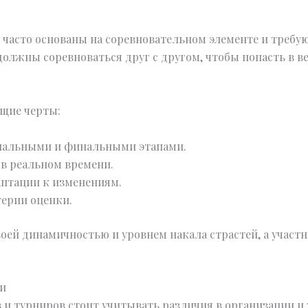
, часто основаны на соревновательном элементе и требу
должны соревноваться друг с другом, чтобы попасть в в
щие черты:
инальными и финальными этапами.
 в реальном времени.
птации к изменениям.
ерии оценки.
оей динамичностью и уровнем накала страстей, а учас
ии
и турниров стоит учитывать различия в организации и 