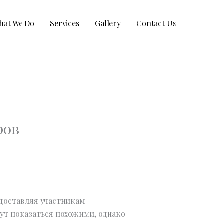
hat We Do
Services
Gallery
Contact Us
ров
доставляя участникам
ут показаться похожими, однако