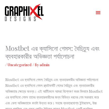
Skip
Main
to
content
Men
Mostbet এর ক্যাসিনো গেমস: বৈচিত্র্য এবং
ব্যবহারকারীর অভিজ্ঞতা পর্যালোচনা
/
Uncategorized
/ By
admin
Mostbet এর ক্যাসিনো গেমস: বৈচিত্র্য এবং ব্যবহারকারীর অভিজ্ঞতা পর্যালোচনা
Mostbet এর ক্যাসিনো গেমস প্ল্যাটফর্মটি গেমের বৈচিত্র্য এবং ব্যবহারকারীর
অভিজ্ঞতার ক্ষেত্রে অনন্য। এই আর্টিকেলে আমরা বিশ্লেষণ করব কিভাবে Mostbet
এর ক্যাসিনো গেমস তাদের ব্যবহারকারীদের জন্য বিভিন্ন ধরনের গেম সরবরাহ করে
এবং খেলা অভিজ্ঞতাকে কতটা উন্নত করে। সহজে ব্যবহারযোগ্য ইন্টারফেস, উচ্চ
মানের গ্রাফিক্স এবং দ্রুত লোডিং টাইমের কারণে Mostbet একটি জনপ্রিয়