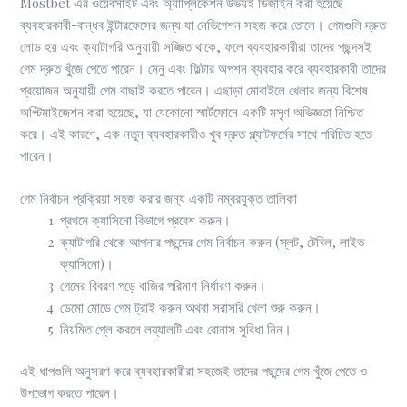
Mostbet এর ওয়েবসাইট এবং অ্যাপ্লিকেশন উভয়ই ডিজাইন করা হয়েছে
ব্যবহারকারী-বান্ধব ইন্টারফেসের জন্য যা নেভিগেশন সহজ করে তোলে। গেমগুলি দ্রুত
লোড হয় এবং ক্যাটাগরি অনুযায়ী সজ্জিত থাকে, ফলে ব্যবহারকারীরা তাদের পছন্দসই
গেম দ্রুত খুঁজে পেতে পারেন। মেনু এবং ফিল্টার অপশন ব্যবহার করে ব্যবহারকারী তাদের
প্রয়োজন অনুযায়ী গেম বাছাই করতে পারেন। এছাড়া মোবাইলে খেলার জন্য বিশেষ
অপ্টিমাইজেশন করা হয়েছে, যা যেকোনো স্মার্টফোনে একটি মসৃণ অভিজ্ঞতা নিশ্চিত
করে। এই কারণে, এক নতুন ব্যবহারকারীও খুব দ্রুত প্ল্যাটফর্মের সাথে পরিচিত হতে
পারেন।
গেম নির্বাচন প্রক্রিয়া সহজ করার জন্য একটি নম্বরযুক্ত তালিকা
প্রথমে ক্যাসিনো বিভাগে প্রবেশ করুন।
ক্যাটাগরি থেকে আপনার পছন্দের গেম নির্বাচন করুন (স্লট, টেবিল, লাইভ
ক্যাসিনো)।
গেমের বিবরণ পড়ে বাজির পরিমাণ নির্ধারণ করুন।
ডেমো মোডে গেম ট্রাই করুন অথবা সরাসরি খেলা শুরু করুন।
নিয়মিত প্লে করলে লয়্যালটি এবং বোনাস সুবিধা নিন।
এই ধাপগুলি অনুসরণ করে ব্যবহারকারীরা সহজেই তাদের পছন্দের গেম খুঁজে পেতে ও
উপভোগ করতে পারেন।