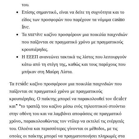
του.
Επίσης σημαντικό, είναι να δείτε τη συχνότητα και το
είδος των προσφορών που παρέχουν τα νόμιμα casino
live.
Τα survive καζίνο προσφέρουν μια ποικιλία παιχνιδιών
που παίζονται σε πραγματικό χρόνο με πραγματικούς
κρουπιέρηδες.
Η ΕΕΕΠ ανανεώνει τακτικά τις λίστες που λειτουργούν
κάτω από τη στέγη της, καθώς και τους παρόχους που
μπήκαν στη Μαύρη Λίστα.
Τα reside καζίνο προσφέρουν μια ποικιλία παιχνιδιών που
παίζονται σε πραγματικό χρόνο με πραγματικούς
κρουπιέρηδες. Ο παίκτης μπορεί να παρακολουθεί τον dealer
και” “το τραπέζι του καζίνο μέσω ενός τηλεοπτικού στούντιο
στην οθόνη του και να λαμβάνει αποφάσεις σε πραγματικό
χρόνο, παρακολουθώντας τον ντίλερ να εκτελεί τις ενέργειές
του. Ολοένα και περισσότερες γίνονται οι μέθοδοι, με τις
οποίες οι παίκτης μπορεί να πραγματοποιήσει πληρωμές στα