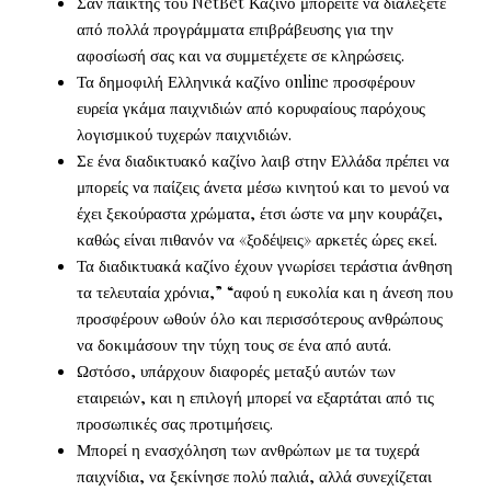
Σαν παίκτης του NetBet Καζίνο μπορείτε να διαλέξετε
από πολλά προγράμματα επιβράβευσης για την
αφοσίωσή σας και να συμμετέχετε σε κληρώσεις.
Τα δημοφιλή Ελληνικά καζίνο online προσφέρουν
ευρεία γκάμα παιχνιδιών από κορυφαίους παρόχους
λογισμικού τυχερών παιχνιδιών.
Σε ένα διαδικτυακό καζίνο λαιβ στην Ελλάδα πρέπει να
μπορείς να παίζεις άνετα μέσω κινητού και το μενού να
έχει ξεκούραστα χρώματα, έτσι ώστε να μην κουράζει,
καθώς είναι πιθανόν να «ξοδέψεις» αρκετές ώρες εκεί.
Τα διαδικτυακά καζίνο έχουν γνωρίσει τεράστια άνθηση
τα τελευταία χρόνια,” “αφού η ευκολία και η άνεση που
προσφέρουν ωθούν όλο και περισσότερους ανθρώπους
να δοκιμάσουν την τύχη τους σε ένα από αυτά.
Ωστόσο, υπάρχουν διαφορές μεταξύ αυτών των
εταιρειών, και η επιλογή μπορεί να εξαρτάται από τις
προσωπικές σας προτιμήσεις.
Μπορεί η ενασχόληση των ανθρώπων με τα τυχερά
παιχνίδια, να ξεκίνησε πολύ παλιά, αλλά συνεχίζεται