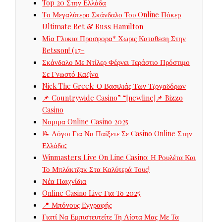
Top 20 Στην Ελλάδα
Tο Μεγαλύτερο Σκάνδαλο Του Online Πόκερ
Ultimate Bet & Russ Hamilton
Μία Γλυκια Προσφορα* Χωρις Καταθεση Στην
Betsson! (17-
Σκάνδαλο Με Ντίλερ Φέρνει Τεράστιο Πρόστιμο
Σε Γνωστό Καζίνο
Nick The Greek: Ο Βασιλιάς Των Τζογαδόρων
📌 Countrywide Casino” “[newline]📌 Bizzo
Casino
Νομιμα Online Casino 2025
📝 Λόγοι Για Να Παίξετε Σε Casino Online Στην
Ελλάδα;
Winmasters Live On Line Casino: Η Ρουλέτα Και
Το Μπλάκτζακ Στα Καλύτερά Τους!
Νέα Παιχνίδια
Online Casino Live Για Το 2025
📍 Μπόνους Εγγραφής
Γιατί Να Εμπιστευτείτε Τη Λίστα Μας Με Τα