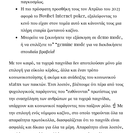
παγκοσμίως.
Η πιο πρόσφατη προσθήκη τους τον Απρίλιο του 2023
αφορά το Novibet Internet poker, εξαλείφοντας το
κενό που είχαν στον τομέα αυτό και κάνοντάς τους μια
πλήρη εταιρία ζωντανού καζίνο.
Μπορείτε να ξεκινήσετε την εξάσκηση σε demo mode,
ή να επιλέξετε το” “genuine mode για να διεκδικήσετε
σπουδαία βραβεία!
Με τον καιρό, τα τυχερά παιχνίδια δεν αποτελούσαν μόνο μία
επιλογή για εύκολο κέρδος, άλλα και έναν τρόπο
κοινωνικοποίησης ή ακόμα και ανάδειξης του κοινωνικού
status των παικτών. Έτσι λοιπόν, βλέπουμε ότι πέρα από τους
ψυχολογικούς παράγοντες που “ευθύνονται” πρωτίστως για
την ενασχόληση των ανθρώπων με τα τυχερά παιχνίδια,
υπάρχουν και κοινωνικοί παράγοντες που παίζουν ρόλο. ☝ Με
την επιλογή ενός νόμιμου καζίνο, στο οποίο τηρούνται όλα τα
απαραίτητα πρωτόκολλα, διασφαλίζεται ότι το παιχνίδι είναι
ασφαλές και δίκαιο για όλα τα μέρη. Απαραίτητο είναι λοιπόν,