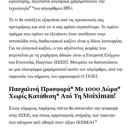
κρουπιέρης, αξιόπιστα λογισμικά χρησιμοποιούν την
τεχνολογία” “του αλγορίθμου RNG.
Το τι θα επιλέξετε εξαρτάται από τις προσωπικές σας
προτιμήσεις και από το τι σας αρέσει περισσότερο. Το πρώτο
πράγμα που πρέπει να εξετάσετε όταν συνδέεστε στην
ιστοσελίδα ενός διαδικτυακού καζίνο είναι η άδεια λειτουργίας.
Για τα ελληνικά καζίνο, ο πιο αξιόπιστος φορέας που
ασχολείται με τη χορήγηση άδειών είναι η Επιτροπή Ελέγχου
και Εποπτείας Παιγνίων (ΕΕΕΠ). Μπορείτε να διαπιστώσετε
αν μια πλατφόρμα χρησιμοποιεί αυτόν τον αλγόριθμο, από την
παρουσία του σήματος του οργανισμού eCOGRA.
Πασχαλινή Προσφορά* Με 1000 Δώρα*
Χωρίς Κατάθεση* Από Τη Stoiximan!
Στους νόμιμους παρόχους πάντα θα συναντάτε την αναφορά
στην ΕΕΕΠ, και στους οργανισμούς στήριξης των παικτών
που πάσχουν από εθισμό στον τζόγο (ΚΕΘΕΑ).”