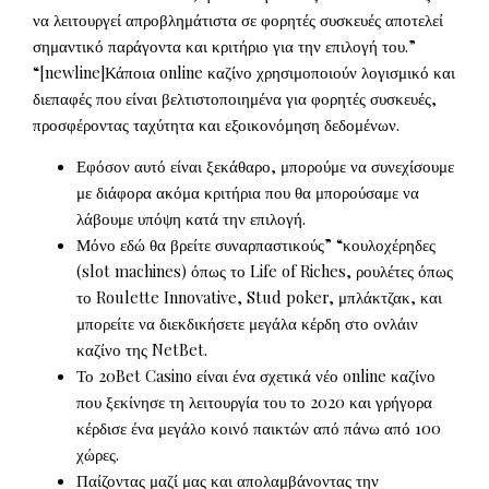
να λειτουργεί απροβλημάτιστα σε φορητές συσκευές αποτελεί
σημαντικό παράγοντα και κριτήριο για την επιλογή του.”
“[newline]Κάποια online καζίνο χρησιμοποιούν λογισμικό και
διεπαφές που είναι βελτιστοποιημένα για φορητές συσκευές,
προσφέροντας ταχύτητα και εξοικονόμηση δεδομένων.
Εφόσον αυτό είναι ξεκάθαρο, μπορούμε να συνεχίσουμε
με διάφορα ακόμα κριτήρια που θα μπορούσαμε να
λάβουμε υπόψη κατά την επιλογή.
Μόνο εδώ θα βρείτε συναρπαστικούς” “κουλοχέρηδες
(slot machines) όπως το Life of Riches, ρουλέτες όπως
το Roulette Innovative, Stud poker, μπλάκτζακ, και
μπορείτε να διεκδικήσετε μεγάλα κέρδη στο ονλάιν
καζίνο της NetBet.
Το 20Bet Casino είναι ένα σχετικά νέο online καζίνο
που ξεκίνησε τη λειτουργία του το 2020 και γρήγορα
κέρδισε ένα μεγάλο κοινό παικτών από πάνω από 100
χώρες.
Παίζοντας μαζί μας και απολαμβάνοντας την