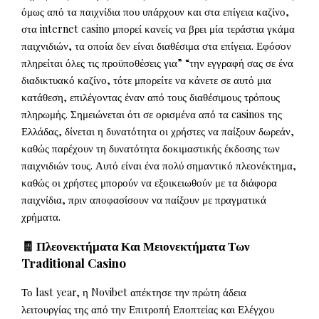
όμως από τα παιχνίδια που υπάρχουν και στα επίγεια καζίνο,
στα internet casino μπορεί κανείς να βρει μία τεράστια γκάμα
παιχνιδιών, τα οποία δεν είναι διαθέσιμα στα επίγεια. Εφόσον
πληρείται όλες τις προϋποθέσεις για” “την εγγραφή σας σε ένα
διαδικτυακό καζίνο, τότε μπορείτε να κάνετε σε αυτό μια
κατάθεση, επιλέγοντας έναν από τους διαθέσιμους τρόπους
πληρωμής. Σημειώνεται ότι σε ορισμένα από τα casinos της
Ελλάδας, δίνεται η δυνατότητα οι χρήστες να παίξουν δωρεάν,
καθώς παρέχουν τη δυνατότητα δοκιμαστικής έκδοσης των
παιχνιδιών τους. Αυτό είναι ένα πολύ σημαντικό πλεονέκτημα,
καθώς οι χρήστες μπορούν να εξοικειωθούν με τα διάφορα
παιχνίδια, πριν αποφασίσουν να παίξουν με πραγματικά
χρήματα.
🧾 Πλεονεκτήματα Και Μειονεκτήματα Των
Traditional Casino
Το last year, η Novibet απέκτησε την πρώτη άδεια
λειτουργίας της από την Επιτροπή Εποπτείας και Ελέγχου