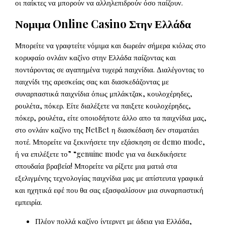
οι παίκτες να μπορούν να αλληλεπιδρούν όσο παίζουν.
Νομιμα Online Casino Στην Ελλάδα
Μπορείτε να γραφτείτε νόμιμα και δωρεάν σήμερα κιόλας στο
κορυφαίο ονλάιν καζίνο στην Ελλάδα παίζοντας και
ποντάροντας σε αγαπημένα τυχερά παιχνίδια. Διαλέγοντας το
παιχνίδι της αρεσκείας σας και διασκεδάζοντας με
συναρπαστικά παιχνίδια όπως μπλάκτζακ, κουλοχέρηδες,
ρουλέτα, πόκερ. Είτε διαλέξετε να παιξετε κουλοχέρηδες,
πόκερ, ρουλέτα, είτε οποιοδήποτε άλλο απο τα παιχνίδια μας,
στο ονλάιν καζίνο της NetBet η διασκέδαση δεν σταματάει
ποτέ. Μπορείτε να ξεκινήσετε την εξάσκηση σε demo mode,
ή να επιλέξετε το” “genuine mode για να διεκδικήσετε
σπουδαία βραβεία! Μπορείτε να ρίξετε μια ματιά στα
εξελιγμένης τεχνολογίας παιχνίδια μας με απίστευτα γραφικά
και ηχητικά εφέ που θα σας εξασφαλίσουν μια συναρπαστική
εμπειρία.
Πλέον πολλά καζίνο ίντερνετ με άδεια για Ελλάδα,