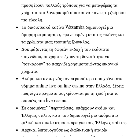
προσφέρουν πολλούς τρόπους για να μεταφέρεις τα
χρήματα στο λογαριασμό σου και να κάνεις τη ζωή σου
πιο εύκολη.
Το διαδικτυακό καζίνο Wazamba δημιουργεί μια
όμορφη ατμόσφαιρα, εμπνευσμένη από τις εικόνες και
τα χρώματα μιας τροπικής ζούγκλας.
Δοκιμάζοντας τη δωρεάν εκδοχή του εκάστοτε
παιχνιδιού, οι χρήστες έχουν τη δυνατότητα να
“τσεκάρουν” το παιχνίδι χρησιμοποιώντας εικονικά
χρήματα.
Ακόμη και αν περνάς τον περισσότερο σου χρόνο στα
νόμιμα online live on line casino στην Ελλάδα, ξέρεις
πως λίγα πράγματα συγκρίνονται με τη χλιδή και το
σασπένς του live casino.
Σε ορισμένες” “περιπτώσεις, υπάρχουν ακόμα και
Έλληνες ντίλερ, κάτι που δημιουργεί μια ακόμα πιο
φιλική και οικεία ατμόσφαιρα για τους Έλληνες παίκτες.
Αρχικά, λειτουργούσε ως διαδικτυακή εταιρία