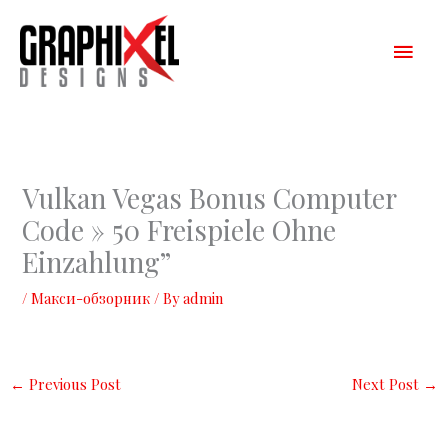
Skip
Main
to
content
Men
Vulkan Vegas Bonus Computer
Code » 50 Freispiele Ohne
Einzahlung”
/
Макси-обзорник
/ By
admin
←
Previous Post
Next Post
→