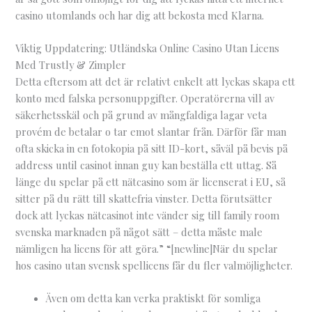
casino utomlands och har dig att bekosta med Klarna.
Viktig Uppdatering: Utländska Online Casino Utan Licens
Med Trustly & Zimpler
Detta eftersom att det är relativt enkelt att lyckas skapa ett
konto med falska personuppgifter. Operatörerna vill av
säkerhetsskäl och på grund av mångfaldiga lagar veta
provém de betalar o tar emot slantar från. Därför får man
ofta skicka in en fotokopia på sitt ID-kort, såväl på bevis på
address until casinot innan guy kan beställa ett uttag. Så
länge du spelar på ett nätcasino som är licenserat i EU, så
sitter på du rätt till skattefria vinster. Detta förutsätter
dock att lyckas nätcasinot inte vänder sig till family room
svenska marknaden på något sätt – detta måste male
nämligen ha licens för att göra.” “[newline]När du spelar
hos casino utan svensk spellicens får du fler valmöjligheter.
Även om detta kan verka praktiskt för somliga