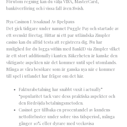
Förutom regning kan du välja VISA, MasterCard,
banköverföring och i vissa fall även Swish.
Nya Casinon I Avsaknad Av Spelpaus
Det gick tidigare under namnet Puggle Pay och startade av
ett svenskt företag. Hittar ni ett par utländska Zimpler
casino kan du alltid testa att registrera dig. Nu har
mulighed for du logga within med BankID via Zimpler vilket
är ett stort additionally i kanten. Säkerheten är kanske den
viktigaste aspekten när det kommer until spel utomlands.
Många av våra besökare som är ganska nya när e kommer
till spel i utlandet har frågor om det här.
Fakturabetalning har snabbt vuxit i actually”
“popularitet tack vare dess praktiska aspekter och
den fördröjda betalningsmetoden.
Casinot ger tillbaka en procentandel av kundens
nettoförluster under sobre viss tidsperiod, många
gånger 10% eller dyrare med veckovisa