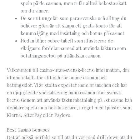
spela på de casinon, men ni får alltså bekosta skatt
om du vinner.
De ser ut ungefär som para svenska och allting du
behöver göra är att skapa ett gratis konto för att
komma igång med insättning och bonus på casinot.
Nedan följer sobre tabell som illustrerar de
viktigaste fördelarna med att använda faktura som
betalningsmetod på utländska casinon.
Välkommen till casino-utan-svensk-licens. information, din
ultimata källa för allt och rör online casinon och
bettingsidor. Vi är stolta experter inom branschen och har
en djupgående specialisering inom casinon utan svensk
licens. Genom att använda fakturabetalning på 1st casino kan
depilare spela nu o betala senare, i regel med tjänster som
Klarna, AfterPay eller Paylevo.
Best Casino Bonuses
Det är också perfekt se till att du vet med drill down att du