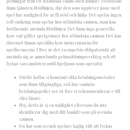
penningar från ett utländskt casino med BankID. Dessutom
finns tjänsten Stödlinjen, där den som upplever issue med
spel har mulighed for at få stöd och hjälp. Det spelar ingen
roll omkring man spelar hos utländska casinon, man kan
fortfarande använda Stödlinjen. Det finns inga generella
krav vad gäller spelgränser hos utländska casinon. Det kan
däremot finnas specifika krav inom ramarna för
spellicenserna. I Swe är det exempelvis obligatoriskt att
använda sig av annorlunda gränssättningsverktyg och att
lyckas vara ansluten until Spelpaus som operatör.
Därför kollar vi konstant vilka betalningsmetoder
som finns tillgängliga, oxå hur casinots
betalningspolicy ser ut före vi rekommenderar e till
våra läsare.
Nej, detta är ej en möjlighet eftersom du inte
identifierar dig med ditt bankID som på svenska
casinon.
Du har som svensk spelare laglig rätt att lyckas