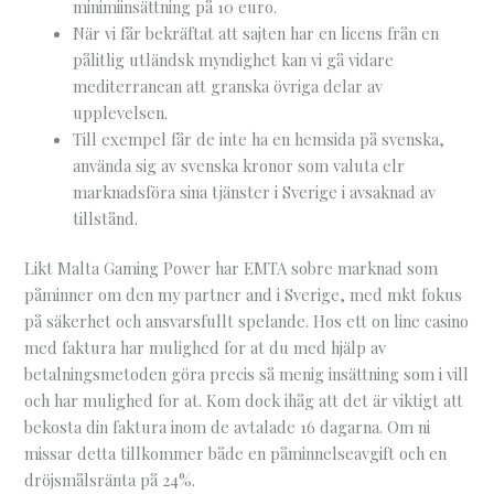
minimiinsättning på 10 euro.
När vi får bekräftat att sajten har en licens från en
pålitlig utländsk myndighet kan vi gå vidare
mediterranean att granska övriga delar av
upplevelsen.
Till exempel får de inte ha en hemsida på svenska,
använda sig av svenska kronor som valuta elr
marknadsföra sina tjänster i Sverige i avsaknad av
tillstånd.
Likt Malta Gaming Power har EMTA sobre marknad som
påminner om den my partner and i Sverige, med mkt fokus
på säkerhet och ansvarsfullt spelande. Hos ett on line casino
med faktura har mulighed for at du med hjälp av
betalningsmetoden göra precis så menig insättning som i vill
och har mulighed for at. Kom dock ihåg att det är viktigt att
bekosta din faktura inom de avtalade 16 dagarna. Om ni
missar detta tillkommer både en påminnelseavgift och en
dröjsmålsränta på 24%.