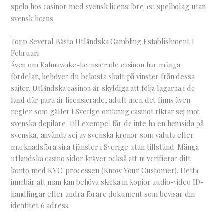
spela hos casinon med svensk licens före 1st spelbolag utan
svensk licens.
Topp Several Bästa Utländska Gambling Establishment I
Februari
Även om Kahnawake-licensierade casinon har många
fördelar, behöver du bekosta skatt på vinster från dessa
sajter. Utländska casinon är skyldiga att följa lagarna i de
land där para är licensierade, adult men det finns även
regler som gäller i Sverige omkring casinot riktar sej mot
svenska depilare. Till exempel får de inte ha en hemsida på
svenska, använda sej av svenska kronor som valuta eller
marknadsföra sina tjänster i Sverige utan tillstånd. Många
utländska casino sidor kräver också att ni verifierar ditt
konto med KYC-processen (Know Your Customer). Detta
innebär att man kan behöva skicka in kopior audio-video ID-
handlingar eller andra förare dokument som bevisar din
identitet 6 adress.