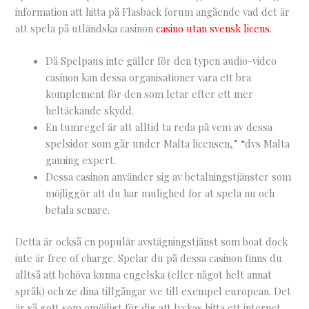
information att hitta på Flasback forum angående vad det är
att spela på utländska casinon
casino utan svensk licens
.
Då Spelpaus inte gäller för den typen audio-video
casinon kan dessa organisationer vara ett bra
komplement för den som letar efter ett mer
heltäckande skydd.
En tumregel är att alltid ta reda på vem av dessa
spelsidor som går under Malta licensen,” “dvs Malta
gaming expert.
Dessa casinon använder sig av betalningstjänster som
möjliggör att du har mulighed for at spela nu och
betala senare.
Detta är också en populär avstägningstjänst som boat dock
inte är free of charge. Spelar du på dessa casinon finns du
alltså att behöva kunna engelska (eller något helt annat
språk) och ze dina tillgångar we till exempel european. Det
är så gott som omöjligt för dig att lyckas hitta ett internet