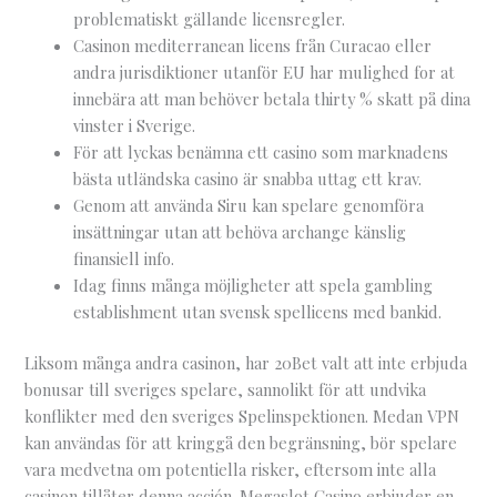
problematiskt gällande licensregler.
Casinon mediterranean licens från Curacao eller
andra jurisdiktioner utanför EU har mulighed for at
innebära att man behöver betala thirty % skatt på dina
vinster i Sverige.
För att lyckas benämna ett casino som marknadens
bästa utländska casino är snabba uttag ett krav.
Genom att använda Siru kan spelare genomföra
insättningar utan att behöva archange känslig
finansiell info.
Idag finns många möjligheter att spela gambling
establishment utan svensk spellicens med bankid.
Liksom många andra casinon, har 20Bet valt att inte erbjuda
bonusar till sveriges spelare, sannolikt för att undvika
konflikter med den sveriges Spelinspektionen. Medan VPN
kan användas för att kringgå den begränsning, bör spelare
vara medvetna om potentiella risker, eftersom inte alla
casinon tillåter denna acción. Megaslot Casino erbjuder en