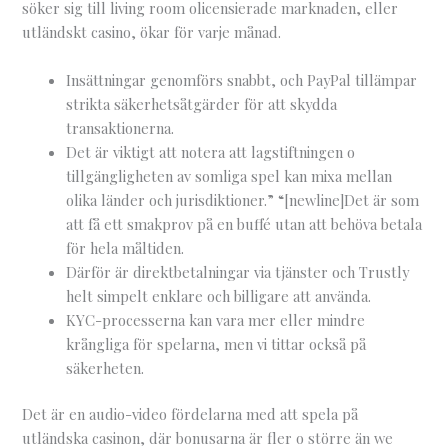
söker sig till living room olicensierade marknaden, eller
utländskt casino, ökar för varje månad.
Insättningar genomförs snabbt, och PayPal tillämpar
strikta säkerhetsåtgärder för att skydda
transaktionerna.
Det är viktigt att notera att lagstiftningen o
tillgängligheten av somliga spel kan mixa mellan
olika länder och jurisdiktioner.” “[newline]Det är som
att få ett smakprov på en buffé utan att behöva betala
för hela måltiden.
Därför är direktbetalningar via tjänster och Trustly
helt simpelt enklare och billigare att använda.
KYC-processerna kan vara mer eller mindre
krångliga för spelarna, men vi tittar också på
säkerheten.
Det är en audio-video fördelarna med att spela på
utländska casinon, där bonusarna är fler o större än we