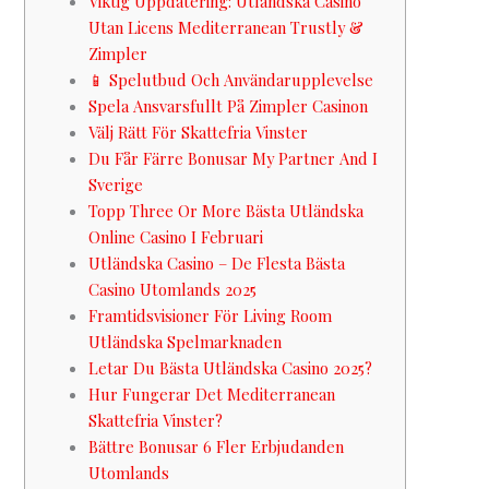
Viktig Uppdatering: Utländska Casino
Utan Licens Mediterranean Trustly &
Zimpler
📱 Spelutbud Och Användarupplevelse
Spela Ansvarsfullt På Zimpler Casinon
Välj Rätt För Skattefria Vinster
Du Får Färre Bonusar My Partner And I
Sverige
Topp Three Or More Bästa Utländska
Online Casino I Februari
Utländska Casino – De Flesta Bästa
Casino Utomlands 2025
Framtidsvisioner För Living Room
Utländska Spelmarknaden
Letar Du Bästa Utländska Casino 2025?
Hur Fungerar Det Mediterranean
Skattefria Vinster?
Bättre Bonusar 6 Fler Erbjudanden
Utomlands