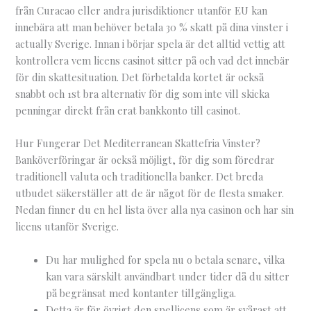
från Curacao eller andra jurisdiktioner utanför EU kan
innebära att man behöver betala 30 % skatt på dina vinster i
actually Sverige. Innan i börjar spela är det alltid vettig att
kontrollera vem licens casinot sitter på och vad det innebär
för din skattesituation. Det förbetalda kortet är också
snabbt och 1st bra alternativ för dig som inte vill skicka
penningar direkt från erat bankkonto till casinot.
Hur Fungerar Det Mediterranean Skattefria Vinster?
Banköverföringar är också möjligt, för dig som föredrar
traditionell valuta och traditionella banker. Det breda
utbudet säkerställer att de är något för de flesta smaker.
Nedan finner du en hel lista över alla nya casinon och har sin
licens utanför Sverige.
Du har mulighed for spela nu o betala senare, vilka
kan vara särskilt användbart under tider då du sitter
på begränsat med kontanter tillgängliga.
Detta är för övrigt den spellicens som är svårast att