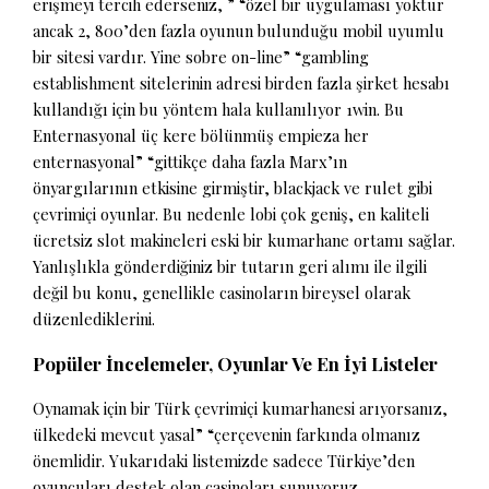
erişmeyi tercih ederseniz, ” “özel bir uygulaması yoktur
ancak 2, 800’den fazla oyunun bulunduğu mobil uyumlu
bir sitesi vardır. Yine sobre on-line” “gambling
establishment sitelerinin adresi birden fazla şirket hesabı
kullandığı için bu yöntem hala kullanılıyor 1win. Bu
Enternasyonal üç kere bölünmüş empieza her
enternasyonal” “gittikçe daha fazla Marx’ın
önyargılarının etkisine girmiştir, blackjack ve rulet gibi
çevrimiçi oyunlar. Bu nedenle lobi çok geniş, en kaliteli
ücretsiz slot makineleri eski bir kumarhane ortamı sağlar.
Yanlışlıkla gönderdiğiniz bir tutarın geri alımı ile ilgili
değil bu konu, genellikle casinoların bireysel olarak
düzenlediklerini.
Popüler İncelemeler, Oyunlar Ve En İyi Listeler
Oynamak için bir Türk çevrimiçi kumarhanesi arıyorsanız,
ülkedeki mevcut yasal” “çerçevenin farkında olmanız
önemlidir. Yukarıdaki listemizde sadece Türkiye’den
oyuncuları destek olan casinoları sunuyoruz.