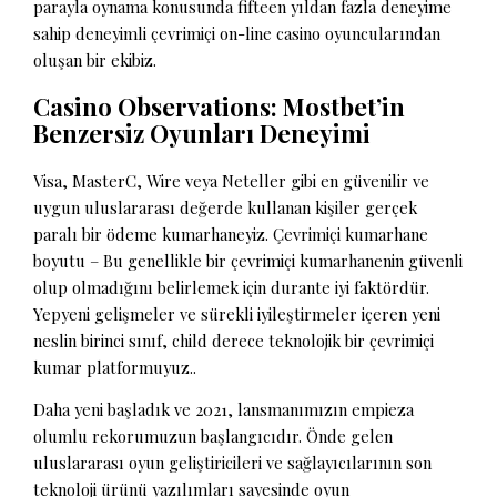
parayla oynama konusunda fifteen yıldan fazla deneyime
sahip deneyimli çevrimiçi on-line casino oyuncularından
oluşan bir ekibiz.
Casino Observations: Mostbet’in
Benzersiz Oyunları Deneyimi
Visa, MasterC, Wire veya Neteller gibi en güvenilir ve
uygun uluslararası değerde kullanan kişiler gerçek
paralı bir ödeme kumarhaneyiz. Çevrimiçi kumarhane
boyutu – Bu genellikle bir çevrimiçi kumarhanenin güvenli
olup olmadığını belirlemek için durante iyi faktördür.
Yepyeni gelişmeler ve sürekli iyileştirmeler içeren yeni
neslin birinci sınıf, child derece teknolojik bir çevrimiçi
kumar platformuyuz..
Daha yeni başladık ve 2021, lansmanımızın empieza
olumlu rekorumuzun başlangıcıdır. Önde gelen
uluslararası oyun geliştiricileri ve sağlayıcılarının son
teknoloji ürünü yazılımları sayesinde oyun