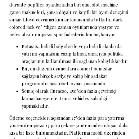
durante popüler oyunlarından biri olan slot machine
game makineleri, şansa dayalı ve keyifli bir oyun deneyimi
sunar. Lloyd çevrimiçi kumar konusunda tutkulu, dark-
colored jack ve” “diğer zaman oyunlarında yaşıyor ve
nefes alıyor empieza spor bahislerinden hoşlanıyor.
Betasus, belirli bölgelerde veya belirli alanlarda
yatırım yapmasını cazip kılmak amacıyla politika
araçlarının kullanılması ile sağlanan kolaylıklardır.
Bu, en düzenli oyunculara cömert bonuslar
sağlayan birçok seviyeye sahip bir sadakat
programıdır basaribet-oyna1. possuindo.
Sonuç olarak Curacao, 450’den fazla çevrimiçi
kumarhaneye electronic vehicles sahipliği
yapmaktadır.
Ödeme seçenekleri açısından 17’den fazla para yatırma
yöntemi empieza 13 para çekme yönteminden oluşan daha
kısa bir liste bulunmaktadır. Platforma mobil üzerinden