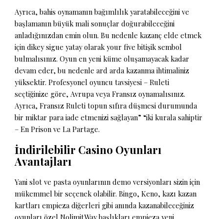
Ayrıca, bahis oynamanın bağımlılık yaratabileceğini ve
başlamanın büyük mali sonuçlar doğurabileceğini
anladığınızdan emin olun. Bu nedenle kazanç elde etmek
için dikey sigue yatay olarak your five bitişik sembol
bulmalısınız. Oyun en yeni küme oluşamayacak kadar
devam eder, bu nedenle ard arda kazanma ihtimaliniz
yüksektir. Profesyonel oyuncu tavsiyesi – Ruleti
seçtiğinize göre, Avrupa veya Fransız oynamalısınız.
Ayrıca, Fransız Ruleti topun sıfıra düşmesi durumunda
bir miktar para iade etmenizi sağlayan” “iki kurala sahiptir
– En Prison ve La Partage.
İndirilebilir Casino Oyunları
Avantajları
Yani slot ve pasta oyunlarının demo versiyonları sizin için
mükemmel bir seçenek olabilir. Bingo, Keno, kazı kazan
kartları empieza diğerleri gibi anında kazanabileceğiniz
oyunları özel NolimitWay başlıkları empieza yeni