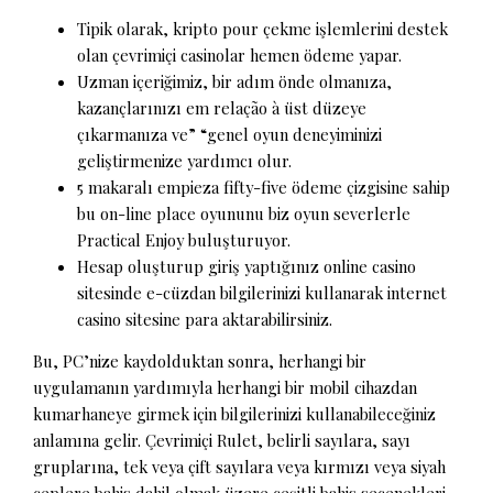
Tipik olarak, kripto pour çekme işlemlerini destek
olan çevrimiçi casinolar hemen ödeme yapar.
Uzman içeriğimiz, bir adım önde olmanıza,
kazançlarınızı em relação à üst düzeye
çıkarmanıza ve” “genel oyun deneyiminizi
geliştirmenize yardımcı olur.
5 makaralı empieza fifty-five ödeme çizgisine sahip
bu on-line place oyununu biz oyun severlerle
Practical Enjoy buluşturuyor.
Hesap oluşturup giriş yaptığınız online casino
sitesinde e-cüzdan bilgilerinizi kullanarak internet
casino sitesine para aktarabilirsiniz.
Bu, PC’nize kaydolduktan sonra, herhangi bir
uygulamanın yardımıyla herhangi bir mobil cihazdan
kumarhaneye girmek için bilgilerinizi kullanabileceğiniz
anlamına gelir. Çevrimiçi Rulet, belirli sayılara, sayı
gruplarına, tek veya çift sayılara veya kırmızı veya siyah