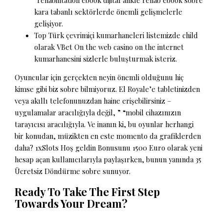
kara tabanlı sektörlerde önemli gelişmelerle
gelişiyor.
Top Türk çevrimiçi kumarhaneleri listemizde child
olarak VBet On the web casino on the internet
kumarhanesini sizlerle buluşturmak isteriz.
Oyuncular için gerçekten neyin önemli olduğunu hiç
kimse gibi biz sobre bilmiyoruz. El Royale’e tabletinizden
veya akıllı telefonunuzdan haine erişebilirsiniz –
uygulamalar aracılığıyla değil, ” “mobil cihazınızın
tarayıcısı aracılığıyla. Ve inanın ki, bu oyunlar herhangi
bir konudan, müzikten en este momento da grafiklerden
daha? 1xSlots Hoş geldin Bonusunu 1500 Euro olarak yeni
hesap açan kullanıcılarıyla paylaşırken, bunun yanında 35
Ücretsiz Döndürme sobre sunuyor.
Ready To Take The First Step
Towards Your Dream?