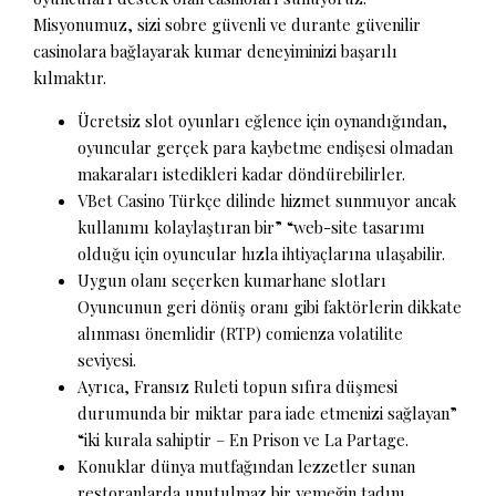
Misyonumuz, sizi sobre güvenli ve durante güvenilir
casinolara bağlayarak kumar deneyiminizi başarılı
kılmaktır.
Ücretsiz slot oyunları eğlence için oynandığından,
oyuncular gerçek para kaybetme endişesi olmadan
makaraları istedikleri kadar döndürebilirler.
VBet Casino Türkçe dilinde hizmet sunmuyor ancak
kullanımı kolaylaştıran bir” “web-site tasarımı
olduğu için oyuncular hızla ihtiyaçlarına ulaşabilir.
Uygun olanı seçerken kumarhane slotları
Oyuncunun geri dönüş oranı gibi faktörlerin dikkate
alınması önemlidir (RTP) comienza volatilite
seviyesi.
Ayrıca, Fransız Ruleti topun sıfıra düşmesi
durumunda bir miktar para iade etmenizi sağlayan”
“iki kurala sahiptir – En Prison ve La Partage.
Konuklar dünya mutfağından lezzetler sunan
restoranlarda unutulmaz bir yemeğin tadını