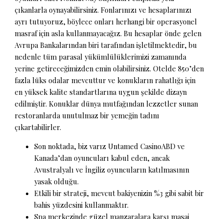
çıkanlarla oynayabilirsiniz. Fonlarınızı ve hesaplarınızı
ayrı tutuyoruz, böylece onları herhangi bir operasyonel
masraf için asla kullanmayacağız. Bu hesaplar önde gelen
Avrupa Bankalarından biri tarafından işletilmektedir, bu
nedenle tüm parasal yükümlülüklerimizi zamanında
yerine getireceğimizden emin olabilirsiniz. Otelde 850’den
fazla lüks odalar mevcuttur ve konukların rahatlığı için
en yüksek kalite standartlarına uygun şekilde dizayn
edilmiştir. Konuklar dünya mutfağından lezzetler sunan
restoranlarda unutulmaz bir yemeğin tadını
çıkartabilirler.
Son noktada, biz varız Untamed CasinoABD ve
Kanada’dan oyuncuları kabul eden, ancak
Avustralyalı ve İngiliz oyuncuların katılmasının
yasak olduğu.
Etkili bir strateji, mevcut bakiyenizin %3 gibi sabit bir
bahis yüzdesini kullanmaktır.
Spa merkezinde güzel manzaralara karşı masaj