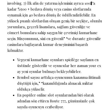
involving. 7) İlk afin de yatırma işleminiz ayrıca 100$’a
kadar %500 + bedava dönüş veya casino slotlarında
oynamak için 40 bedava dönüş ile ödüllendirilebilir. En
yüksek puanlı slotlardan oluşan geniş bir seçkiye, olumlu
yorumlara, geçerli lisanslara, sağlam güvenliğe ve
cömert bonuslara sahip saygın bir çevrimiçi kumarhane
seçin. Misyonumuz, sizi en güvenli” “ve durante güvenilir
casinolara bağlayarak kumar deneyiminizi başarılı
kılmaktır.
Yepyeni kumarhane oyunları spicilège sayfanın en
üstünde gösterilir ve oyuncular her zaman your ex
ay yeni oyunlar bulmayı bekleyebilirler.
Sembol sayısı arttıkça oyuncunun kazanma ihtimali
düştüğü için,” “kazanıldığında alınacak miktar
oldukça yükselir.
En popüler online slot oyunlarından biri olarak
adından söz ettiren Route 777, günümüzde çok
sayıda oyuncuyu cezbediyor.