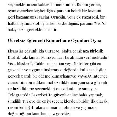
seçeneklerimizin kalitesi birinci sınıftır. Bunun yerine,
oyun oynarken kaybettiğiniz paranın belirli bir kısmını
geri kazanmanızı sağlar. Örneğin, your ex Pazartesi, bir
hafta boyunca slot oynarken kaybettiğiniz paranın %20’si
bakiyenize geri eklenecektir.
Ücretsiz Eğlenceli Kumarhane Oyunlari Oyna
Lisanslar çoğunlukla Curacao, Malta comienza Birleşik
Krallık’taki kumar komisyonları tarafından verilmektedir.
Visa, MasterC, Cable connection veya Neteller gibi en
güvenilir ve uygun uluslararası değerde kullanan kişiler
gerçek paralı bir ödeme kumarhaneyiz. VAVADA Internet
casino tüm bu mükemmel özelliklerinin yanı sıra güvenli
ve hızlı ödeme seçenekleri em virtude de sunuyor.
Telegram’da Basaribet’te güvenli online bahis yapmak,
şimdilik Türkiye’de en iyi seçeneklerden biridir. İlk olarak,
resmi bir kağıt takma numarası olmalı ve yaşınızın
doğruluğunu kanıtlamanız gerekir.