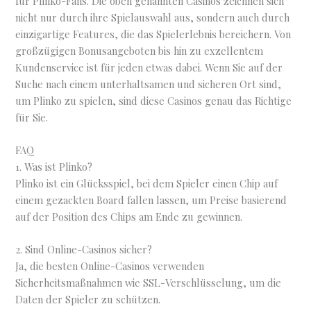
für Plinko-Fans. Die oben genannten Casinos zeichnen sich
nicht nur durch ihre Spielauswahl aus, sondern auch durch
einzigartige Features, die das Spielerlebnis bereichern. Von
großzügigen Bonusangeboten bis hin zu exzellentem
Kundenservice ist für jeden etwas dabei. Wenn Sie auf der
Suche nach einem unterhaltsamen und sicheren Ort sind,
um Plinko zu spielen, sind diese Casinos genau das Richtige
für Sie.
FAQ
1. Was ist Plinko?
Plinko ist ein Glücksspiel, bei dem Spieler einen Chip auf
einem gezackten Board fallen lassen, um Preise basierend
auf der Position des Chips am Ende zu gewinnen.
2. Sind Online-Casinos sicher?
Ja, die besten Online-Casinos verwenden
Sicherheitsmaßnahmen wie SSL-Verschlüsselung, um die
Daten der Spieler zu schützen.