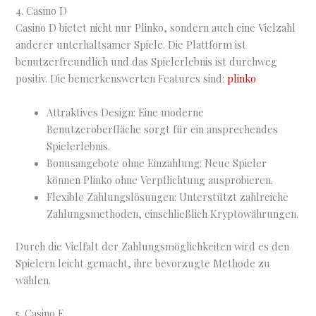
4. Casino D
Casino D bietet nicht nur Plinko, sondern auch eine Vielzahl
anderer unterhaltsamer Spiele. Die Plattform ist
benutzerfreundlich und das Spielerlebnis ist durchweg
positiv. Die bemerkenswerten Features sind:
plinko
Attraktives Design: Eine moderne
Benutzeroberfläche sorgt für ein ansprechendes
Spielerlebnis.
Bonusangebote ohne Einzahlung: Neue Spieler
können Plinko ohne Verpflichtung ausprobieren.
Flexible Zahlungslösungen: Unterstützt zahlreiche
Zahlungsmethoden, einschließlich Kryptowährungen.
Durch die Vielfalt der Zahlungsmöglichkeiten wird es den
Spielern leicht gemacht, ihre bevorzugte Methode zu
wählen.
5. Casino E