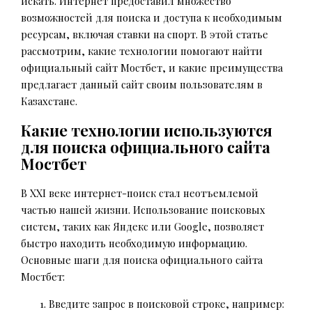
искать. Интернет предоставил множество
возможностей для поиска и доступа к необходимым
ресурсам, включая ставки на спорт. В этой статье
рассмотрим, какие технологии помогают найти
официальный сайт Мостбет, и какие преимущества
предлагает данный сайт своим пользователям в
Казахстане.
Какие технологии используются
для поиска официального сайта
Мостбет
В XXI веке интернет-поиск стал неотъемлемой
частью нашей жизни. Использование поисковых
систем, таких как Яндекс или Google, позволяет
быстро находить необходимую информацию.
Основные шаги для поиска официального сайта
Мостбет:
Введите запрос в поисковой строке, например: