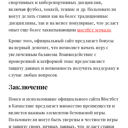
спортивных и киберспортивных дисциплин,
включая футбол, хоккей, теннис и др. Пользователи
могут делать ставки как на более традиционные
дисциплины, так и на менее популярные, что делает
опыт еще более захватывающим
мостбет зеркало
.
Кроме того, официальный сайт предлагает бонусы
на первый депозит, что позволяет начать игру с
увеличенным балансом. Взаимодействие с
проверенной платформой тоже предоставляет
защиту данных и возможность получить поддержку в
случае любых вопросов.
Заключение
Поиск и использование официального сайта Мостбет
в Казахстане предлагает множество преимуществ и
является важным элементом безопасной игры.
Пользователи могут быть уверены в честности игры
и защите своих личных данных, что делает ставки