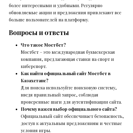
более интересными и удобными. Регулярно
обновляемые акции и предложения привлекают все
больше пользователей на платформу.
Вопросы и ответы
Что такое Мостбет?
Мостбет – это международная букмекерская
компания, предлагающая ставки на спорт и
киберспорт.
Как найти официальный сайт Мостбет в
Казахстане?
Для поиска используйте поисковую систему,
введя правильный запрос, соблюдая
проверенные шаги для аутентификации сайта.
Почему важен выбор официального сайта?
Официальный сайт обеспечивает безопасность,
доступ к актуальным предложениям и честные
условия игры.