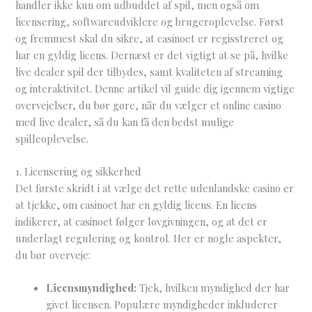
handler ikke kun om udbuddet af spil, men også om
licensering, softwareudviklere og brugeroplevelse. Først
og fremmest skal du sikre, at casinoet er regisstreret og
har en gyldig licens. Dernæst er det vigtigt at se på, hvilke
live dealer spil der tilbydes, samt kvaliteten af streaming
og interaktivitet. Denne artikel vil guide dig igennem vigtige
overvejelser, du bør gøre, når du vælger et online casino
med live dealer, så du kan få den bedst mulige
spilleoplevelse.
1. Licensering og sikkerhed
Det første skridt i at vælge det rette udenlandske casino er
at tjekke, om casinoet har en gyldig licens. En licens
indikerer, at casinoet følger lovgivningen, og at det er
underlagt regulering og kontrol. Her er nogle aspekter,
du bør overveje:
Licensmyndighed:
Tjek, hvilken myndighed der har
givet licensen. Populære myndigheder inkluderer