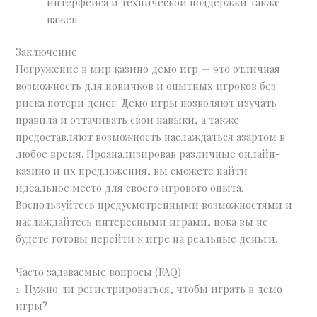
интерфейса и технической поддержки также
важен.
Заключение
Погружение в мир казино демо игр — это отличная
возможность для новичков и опытных игроков без
риска потери денег. Демо игры позволяют изучать
правила и оттачивать свои навыки, а также
предоставляют возможность наслаждаться азартом в
любое время. Проанализировав различные онлайн-
казино и их предложения, вы сможете найти
идеальное место для своего игрового опыта.
Воспользуйтесь предусмотренными возможностями и
наслаждайтесь интересными играми, пока вы не
будете готовы перейти к игре на реальные деньги.
Часто задаваемые вопросы (FAQ)
1. Нужно ли регистрироваться, чтобы играть в демо
игры?