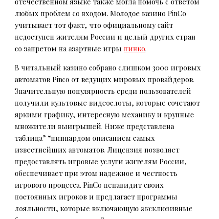
отечественном языке также могла помочь с ответом
любых проблем со входом. Молодое казино PinCo
учитывает тот факт, что официальному сайт
недоступен жителям России и целый других стран
со запретом на азартные игры
пинко
.
В читальный казино собрано слишком 3000 игровых
автоматов Pinco от ведущих мировых провайдеров.
Значительную популярность среди пользователей
получили культовые видеослоты, которые сочетают
яркими графику, интересную механику и крупные
множители выигрышей. Ниже представлена
таблица” “пиппардом описанием самых
известнейших автоматов. Лицензия позволяет
предоставлять игровые услуги жителям России,
обеспечивает при этом надежное и честность
игрового процесса. PinCo ненавидит своих
постоянных игроков и предлагает программы
лояльности, которые включающую эксклюзивные