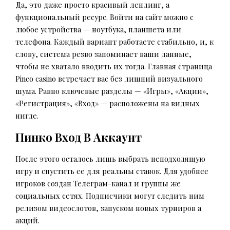
Да, это даже просто красивый лендинг, а
функциональный ресурс. Войти на сайт можно с
любое устройства — ноутбука, планшета или
телефона. Каждый вариант работаете стабильно, и, к
слову, система резво запоминает ваши данные,
чтобы не хватало вводить их тогда. Главная страница
Pinco casino встречает вас без лишний визуального
шума. Равно ключевые разделы — «Игры», «Акции»,
«Регистрация», «Вход» — расположены на видных
нигде.
Пинко Вход В Аккаунт
После этого осталось лишь выбрать неподходящую
игру и спустить ее для реальны ставок. Для удобнее
игроков создан Телеграм-канал и группы же
социальных сетях. Подписчики могут следить ним
релизом видеослотов, запуском новых турниров а
акций.