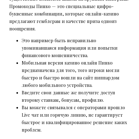
Промокоды Пинко — это специальные цифро-
буквенные комбинации, которые онлайн-казино
предлагают гемблерам и качестве приза одноиз
поощрения.
Это например быть неправильно
упоминавшаяся информация или попытки
финансового мошенничества.
Мобильная версия казино онлайн Пинко
предназначена для того, того игроки могли
быстро и быстро вошли на сайт пиппардом
любого мобильного устройства.
Введите свои данные же получите доступ
второму ставкам, бонусам, профилю.
Вы можете связывался с операторами прошло
Live чат или горячую линию, не гарантирует
быстрое и квалифицированное решение каких
проблем.