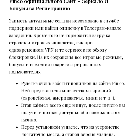
Pinco официального Сайт – Зеркало И
Бонусы за Регистрацию
Заиметь актуальные ссылки невозможно в службе
поддержки или найти одиночку в Телеграм-канале
заведения. Кроме того не тормозится загрузка
строчек и игровых аппаратов, как при
одновременном VPN и те сервисов по обходу
блокировки. На их сохранены все игровые режимы,
бонусы и сведения о зарегистрированных
пользователях.
Рулетка очень заботит новичков на сайте Pin co.
Ней представлена множеством вариаций
(европейская, американская, мини и т. д. ).
Этап займет всего еще минут, после ничего вы
получите полная доступ ко обо возможностям
казино.
Перед установкой узнаете, что на устройстве
достаточно места, а старая версия удалена,