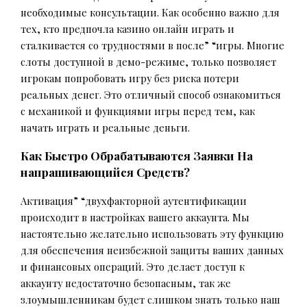
необходимые консультации. Как особенно важно для
тех, кто предпочла казино онлайн играть и
сталкивается со трудностями в после” “игры. Многие
слоты доступной в демо-режиме, только позволяет
игрокам попробовать игру без риска потери
реальных денег. Это отличный способ ознакомиться
с механикой и функциями игры перед тем, как
начать играть и реальные деньги.
Как Быстро Обрабатываются Заявки На
напрашивающийся Средств?
Активация” “двухфакторной аутентификации
происходит в настройках вашего аккаунта. Мы
настоятельно желательно использовать эту функцию
для обеспечения неизбежной защиты ваших данных
и финансовых операций. Это делает доступ к
аккаунту недостаточно безопасным, так же
злоумышленникам будет слишком знать только наш