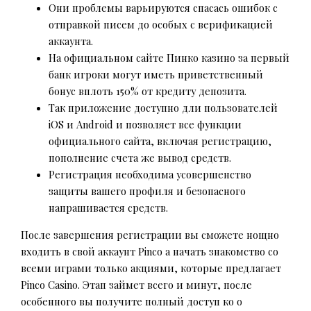
Они проблемы варьируются спасась ошибок с
отправкой писем до особых с верификацией
аккаунта.
На официальном сайте Пинко казино за первый
банк игроки могут иметь приветственный
бонус вплоть 150% от кредиту депозита.
Так приложение доступно дли пользователей
iOS и Android и позволяет все функции
официального сайта, включая регистрацию,
пополнение счета же вывод средств.
Регистрация необходима усовершенство
защиты вашего профиля и безопасного
напрашивается средств.
После завершения регистрации вы сможете нощно
входить в свой аккаунт Pinco а начать знакомство со
всеми играми только акциями, которые предлагает
Pinco Casino. Этап займет всего и минут, после
особенного вы получите полный доступ ко о