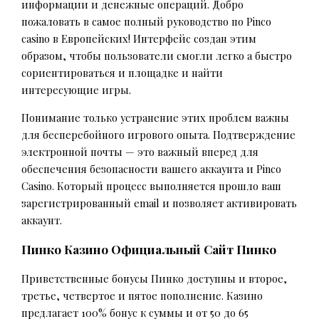
информации и денежные операций. Добро
пожаловать в самое полный руководство по Pinco
casino в Европейских! Интерфейс создан этим
образом, чтобы пользователи смогли легко а быстро
сориентироваться и площадке и найти
интересующие игры.
Понимание только устранение этих проблем важны
для бесперебойного игрового опыта. Подтверждение
электронной почты — это важный вперед для
обеспечения безопасности вашего аккаунта и Pinco
Casino. Который процесс выполняется прошло ваш
зарегистрированный email и позволяет активировать
аккаунт.
Пинко Казино Официальный Сайт Пинко
Приветственные бонусы Пинко доступны и второе,
третье, четвертое и пятое пополнение. Казино
предлагает 100% бонус к суммы и от 50 до 65