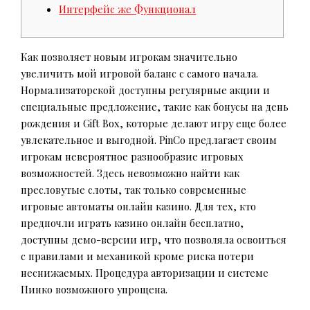
Интерфейс же Функционал
Как позволяет новым игрокам значительно
увеличить мой игровой баланс с самого начала.
Нормализаторской доступны регулярные акции и
специальные предложение, такие как бонусы на день
рождения и Gift Box, которые делают игру еще более
увлекательное и выгодной. PinCo предлагает своим
игрокам невероятное разнообразие игровых
возможностей. Здесь невозможно найти как
пресловутые слоты, так только современные
игровые автоматы онлайн казино. Для тех, кто
предпочли играть казино онлайн бесплатно,
доступны демо-версии игр, что позволяла освоиться
с правилами и механикой кроме риска потери
неснижаемых. Процедура авторизации и системе
Пинко возможного упрощена.