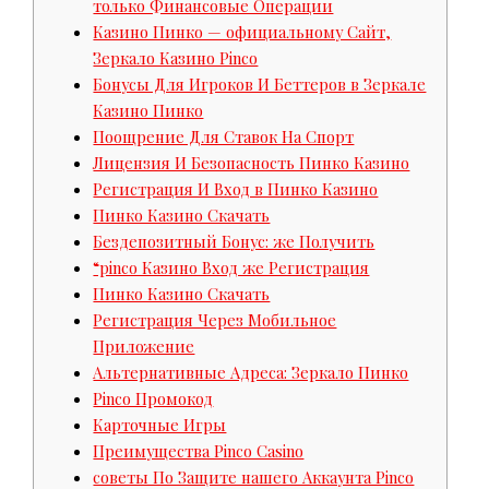
только Финансовые Операции
Казино Пинко — официальному Сайт,
Зеркало Казино Pinco
Бонусы Для Игроков И Беттеров в Зеркале
Казино Пинко
Поощрение Для Ставок На Спорт
Лицензия И Безопасность Пинко Казино
Регистрация И Вход в Пинко Казино
Пинко Казино Скачать
Бездепозитный Бонус: же Получить
“pinco Казино Вход же Регистрация
Пинко Казино Скачать
Регистрация Через Мобильное
Приложение
Альтернативные Адреса: Зеркало Пинко
Pinco Промокод
Карточные Игры
Преимущества Pinco Casino
советы По Защите нашего Аккаунта Pinco