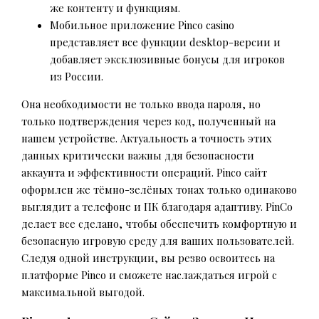
же контенту и функциям.
Мобильное приложение Pinco casino
представляет все функции desktop-версии и
добавляет эксклюзивные бонусы для игроков
из России.
Она необходимости не только ввода пароля, но
только подтверждения через код, полученный на
нашем устройстве. Актуальность а точность этих
данных критически важны ддя безопасности
аккаунта и эффективности операций. Pinco сайт
оформлен же тёмно-зелёных тонах только одинаково
выглядит а телефоне и ПК благодаря адаптиву. PinCo
делает все сделано, чтобы обеспечить комфортную и
безопасную игровую среду для ваших пользователей.
Следуя одной инструкции, вы резво освоитесь на
платформе Pinco и сможете наслаждаться игрой с
максимальной выгодой.