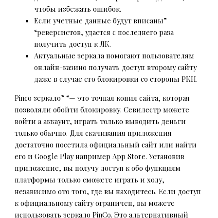
чтобы избежать ошибок.
Если учетные данные будут вписаны”
“реверсистов, удастся с последнего раза
получить доступ к ЛК.
Актуальные зеркала помогают пользователям
онлайн-казино получать доступ второму сайту
даже в случае его блокировки со стороны РКН.
Pinco зеркало” “— это точная копия сайта, которая
позволяли обойти блокировку. Севилестр можете
войти а аккаунт, играть только выводить деньги
только обычно. Для скачивания приложения
достаточно посетила официальный сайт или найти
его и Google Play например App Store. Установив
приложение, вы получу доступ к обо функциям
платформы только сможете играть и ходу,
независимо ото того, где вы находитесь. Если доступ
к официальному сайту ограничен, вы можете
использовать зеркало PinCo. Это альтернативный