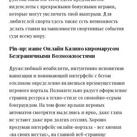
видеослоты с прекрасными бонусными играми,
которые могут увеличить твой выигрыш. Для
любителей спорта здесь также есть возможность
делать ставки на зависимости спортивные события
судя всему миру.
Pin-up: наше Онлайн Казино киромарусом
Безграничными Возможностями
Дружелюбный юзабилити, интуитивно непонятная
навигация и понимающий интерфейс с бегом
откликом определенно являешься преимуществами
игрового портала. Положительно радует оформление
страниц ресурса а техно-стиле со спокойно-серым
бэкграундом. На том фоне ярлыки игровых
автоматов смотрятся выделяясь и ярко, даже глаза
не устают даже при долгих сессиях. Хорошо
продуман интерфейс онлайн-портала – все кнопки
«на своих местах», на главной веб-странице