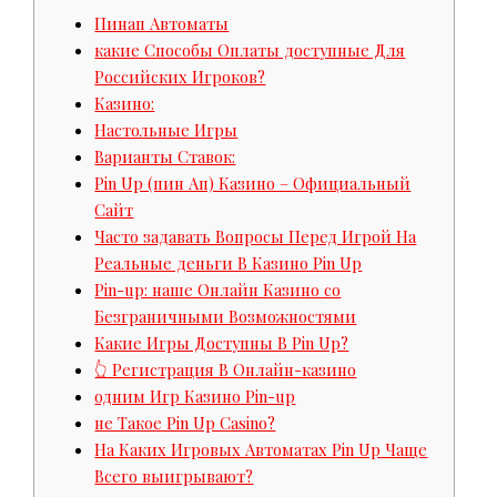
Пинап Автоматы
какие Способы Оплаты доступные Для
Российских Игроков?
Казино:
Настольные Игры
Варианты Ставок:
Pin Up (пин Ап) Казино – Официальный
Сайт
Часто задавать Вопросы Перед Игрой На
Реальные деньги В Казино Pin Up
Pin-up: наше Онлайн Казино со
Безграничными Возможностями
Какие Игры Доступны В Pin Up?
👆 Регистрация В Онлайн-казино
одним Игр Казино Pin-up
не Такое Pin Up Casino?
На Каких Игровых Автоматах Pin Up Чаще
Всего выигрывают?