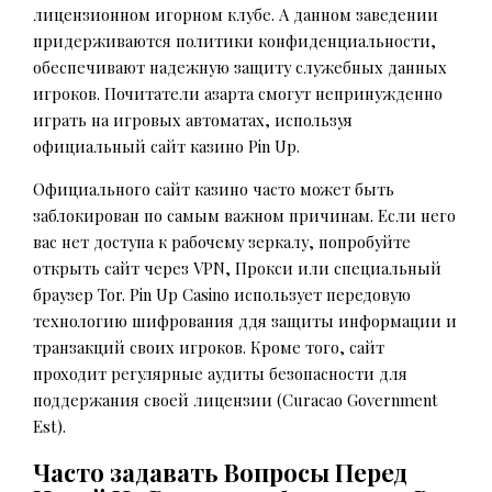
лицензионном игорном клубе. А данном заведении
придерживаются политики конфиденциальности,
обеспечивают надежную защиту служебных данных
игроков. Почитатели азарта смогут непринужденно
играть на игровых автоматах, используя
официальный сайт казино Pin Up.
Официального сайт казино часто может быть
заблокирован по самым важном причинам. Если него
вас нет доступа к рабочему зеркалу, попробуйте
открыть сайт через VPN, Прокси или специальный
браузер Tor. Pin Up Casino использует передовую
технологию шифрования ддя защиты информации и
транзакций своих игроков. Кроме того, сайт
проходит регулярные аудиты безопасности для
поддержания своей лицензии (Curacao Government
Est).
Часто задавать Вопросы Перед