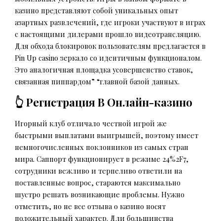
казино представляют собой уникальных опыт
азартных развлечений, где игроки участвуют в играх
с настоящими дилерами прошло видеотрансляцию.
Для обхода блокировок пользователям предлагается в
Pin Up casino зеркало со идентичным функционалом.
Это аналогичная площадка усовершенство ставок,
связанная пиппардом” “главной базой данных.
👆 Регистрация В Онлайн-казино
Игорный клуб отличало честной игрой же
быстрыми выплатами выигрышей, поэтому имеет
немногочисленных поклонников из самых стран
мира. Саппорт функционирует в режиме 24%2F7,
сотрудники вежливо и терпеливо ответили на
поставленные вопрос, стараются максимально
шустро решать возникающие проблемы. Нужно
отметить, но не все отзыва о казино носят
положительный характер. Дли большинства