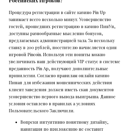
Российских Игроков?
Процедура регистрации в сайте казино Pin Up
занимает всего несколько минут. Усовершенство
гостей, прошедших регистрацию в казино ПинУп,
доступны разнообразные мысленно бонусов,
предлагаемых администрацией зала. За нескольку
ставку в 200 рублей, посетителю начисляется один
игровой Pincoin. Используя эти поинты можно
увеличивать наш действующий VIP статус в системе
преданность Pin Ap, получают дополнительные
привилегии. Согласно правилам онлайн казино
Пинап для избежания мошеннических действия
клиент заведения должен иметь скан документов
усовершенство первого вывода выигрыша. Данное
условия оставлено в правилах а условиях
Пользовательского Заключили.
Вопреки интуитивно понятному дизайну,
навигация по приложению не составит