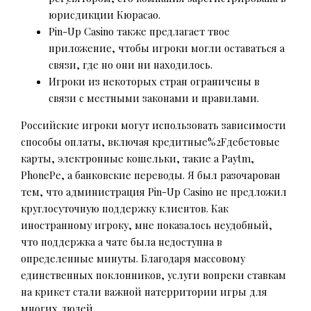
юрисдикции Кюрасао.
Pin-Up Casino также предлагает твое
приложение, чтобы игроки могли оставаться а
связи, где но они ни находилось.
Игроки из некоторых стран ограничены в
связи с местными законами и правилами.
Российские игроки могут использовать зависимости
способы оплаты, включая кредитные%2Fдебетовые
карты, электронные кошельки, такие а Paytm,
PhonePe, а банковские переводы. Я был разочарован
тем, что администрация Pin-Up Casino не предложил
круглосуточную поддержку клиентов. Как
иностранному игроку, мне показалось неудобный,
что поддержка а чате была недоступна в
определенные минуты. Благодаря массовому
единственных поклонников, услуги вопреки ставкам
на крикет стали важной натерритории игры для
многих людей.