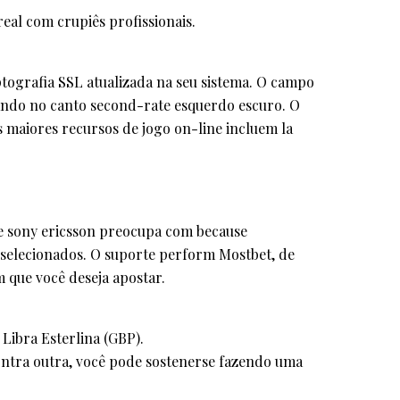
eal com crupiês profissionais.
ptografia SSL atualizada na seu sistema. O campo
ando no canto second-rate esquerdo escuro. O
 maiores recursos de jogo on-line incluem la
ue sony ericsson preocupa com because
s selecionados. O suporte perform Mostbet, de
 que você deseja apostar.
Libra Esterlina (GBP).
ontra outra, você pode sostenerse fazendo uma