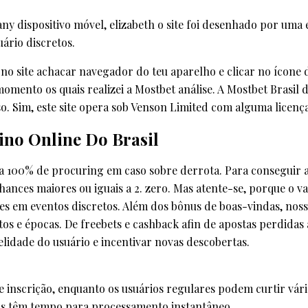
ny dispositivo móvel, elizabeth o site foi desenhado por uma
ário discretos.
e no site achacar navegador do teu aparelho e clicar no ícone
ento os quais realizei a Mostbet análise. A Mostbet Brasil di
so. Sim, este site opera sob Venson Limited com alguma licenç
ino Online Do Brasil
a 100% de procuring em caso sobre derrota. Para conseguir a
hances maiores ou iguais a 2. zero. Mas atente-se, porque o va
ões em eventos discretos. Além dos bônus de boas-vindas, nos
os e épocas. De freebets e cashback afin de apostas perdidas
lidade do usuário e incentivar novas descobertas.
 inscrição, enquanto os usuários regulares podem curtir vár
os têm tempo para processamento instantâneo.