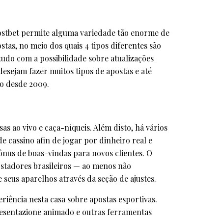
Mostbet permite alguma variedade tão enorme de
stas, no meio dos quais 4 tipos diferentes são
udo com a possibilidade sobre atualizações
desejam fazer muitos tipos de apostas e até
ão desde 2009.
 ao vivo e caça-níqueis. Além disto, há vários
e cassino afin de jogar por dinheiro real e
ônus de boas-vindas para novos clientes. O
ostadores brasileiros — ao menos não
seus aparelhos através da seção de ajustes.
riência nesta casa sobre apostas esportivas.
presentazione animado e outras ferramentas