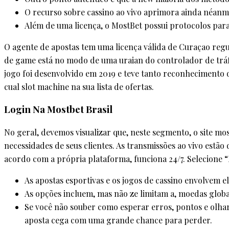
O recurso sobre cassino ao vivo aprimora ainda néanmoi
Além de uma licença, o MostBet possui protocolos par
O agente de apostas tem uma licença válida de Curaçao regu
de game está no modo de uma uraian do controlador de trá
jogo foi desenvolvido em 2019 e teve tanto reconhecimento 
cual slot machine na sua lista de ofertas.
Login Na Mostbet Brasil
No geral, devemos visualizar que, neste segmento, o site 
necessidades de seus clientes. As transmissões ao vivo estã
acordo com a própria plataforma, funciona 24/7. Selecione “
As apostas esportivas e os jogos de cassino envolvem e
As opções incluem, mas não ze limitam a, moedas globa
Se você não souber como esperar erros, pontos e olha
aposta cega com uma grande chance para perder.