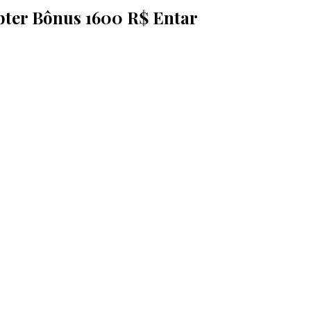
Obter Bônus 1600 R$ Entar