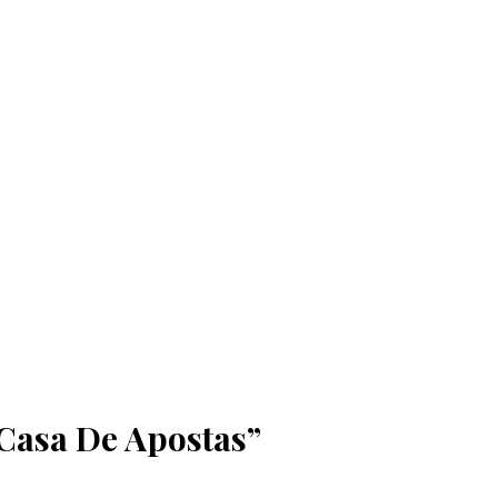
Casa De Apostas”