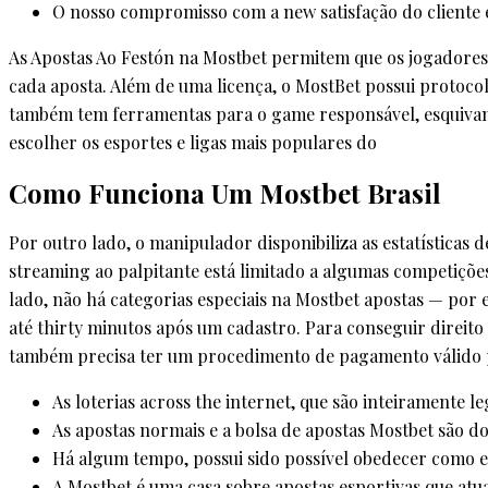
O nosso compromisso com a new satisfação do cliente e 
As Apostas Ao Festón na Mostbet permitem que os jogadore
cada aposta. Além de uma licença, o MostBet possui protoc
também tem ferramentas para o game responsável, esquivan
escolher os esportes e ligas mais populares do
Como Funciona Um Mostbet Brasil
Por outro lado, o manipulador disponibiliza as estatísticas
streaming ao palpitante está limitado a algumas competiçõe
lado, não há categorias especiais na Mostbet apostas — por e
até thirty minutos após um cadastro. Para conseguir direito 
também precisa ter um procedimento de pagamento válido p
As loterias across the internet, que são inteiramente 
As apostas normais e a bolsa de apostas Mostbet são d
Há algum tempo, possui sido possível obedecer como e
A Mostbet é uma casa sobre apostas esportivas que atu