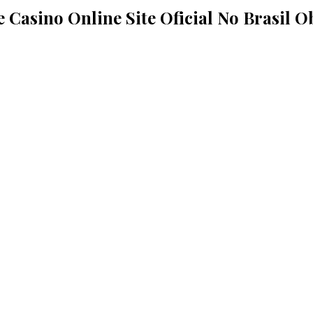
 Casino Online Site Oficial No Brasil 