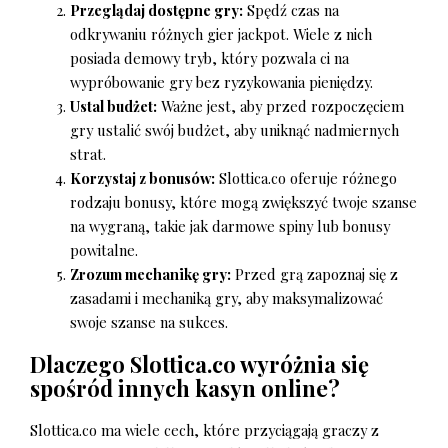
Przeglądaj dostępne gry:
Spędź czas na
odkrywaniu różnych gier jackpot. Wiele z nich
posiada demowy tryb, który pozwala ci na
wypróbowanie gry bez ryzykowania pieniędzy.
Ustal budżet:
Ważne jest, aby przed rozpoczęciem
gry ustalić swój budżet, aby uniknąć nadmiernych
strat.
Korzystaj z bonusów:
Slottica.co oferuje różnego
rodzaju bonusy, które mogą zwiększyć twoje szanse
na wygraną, takie jak darmowe spiny lub bonusy
powitalne.
Zrozum mechanikę gry:
Przed grą zapoznaj się z
zasadami i mechaniką gry, aby maksymalizować
swoje szanse na sukces.
Dlaczego Slottica.co wyróżnia się
spośród innych kasyn online?
Slottica.co ma wiele cech, które przyciągają graczy z