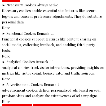
►
Necessary Cookies
Always Active
Necessary cookies enable essential site features like secure
log-ins and consent preference adjustments. They do not store
personal data.
None
►
Functional Cookies
Remark
Functional cookies support features like content sharing on
social media, collecting feedback, and enabling third-party
tools.
None
►
Analytical Cookies
Remark
Analytical cookies track visitor interactions, providing insights on
metrics like visitor count, bounce rate, and traffic sources.
None
►
Advertisement Cookies
Remark
Advertisement cookies deliver personalized ads based on your
previous visits and analyze the effectiveness of ad campaigns.
None