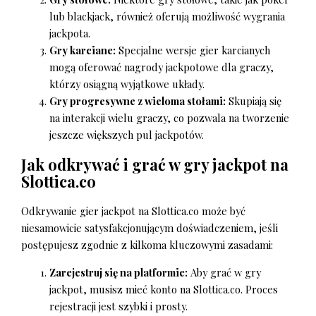
lub blackjack, również oferują możliwość wygrania
jackpota.
Gry karciane:
Specjalne wersje gier karcianych
mogą oferować nagrody jackpotowe dla graczy,
którzy osiągną wyjątkowe układy.
Gry progresywne z wieloma stołami:
Skupiają się
na interakcji wielu graczy, co pozwala na tworzenie
jeszcze większych pul jackpotów.
Jak odkrywać i grać w gry jackpot na
Slottica.co
Odkrywanie gier jackpot na Slottica.co może być
niesamowicie satysfakcjonującym doświadczeniem, jeśli
postępujesz zgodnie z kilkoma kluczowymi zasadami:
Zarejestruj się na platformie:
Aby grać w gry
jackpot, musisz mieć konto na Slottica.co. Proces
rejestracji jest szybki i prosty.