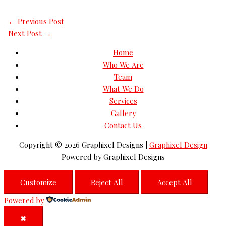
←
Previous Post
Next Post
→
Home
Who We Are
Team
What We Do
Services
Gallery
Contact Us
Copyright © 2026
Graphixel Designs
|
Graphixel Design
Powered by
Graphixel Designs
Customize
Reject All
Accept All
Powered by
✖