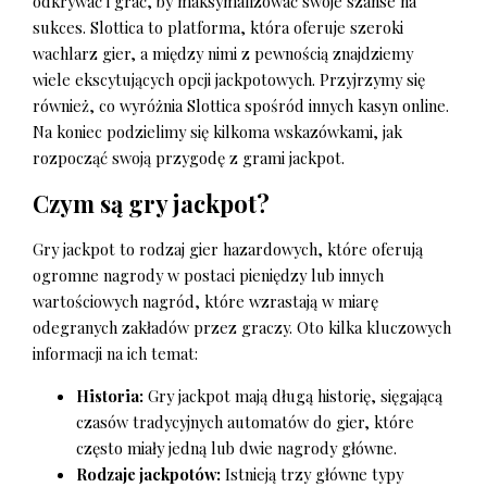
odkrywać i grać, by maksymalizować swoje szanse na
sukces. Slottica to platforma, która oferuje szeroki
wachlarz gier, a między nimi z pewnością znajdziemy
wiele ekscytujących opcji jackpotowych. Przyjrzymy się
również, co wyróżnia Slottica spośród innych kasyn online.
Na koniec podzielimy się kilkoma wskazówkami, jak
rozpocząć swoją przygodę z grami jackpot.
Czym są gry jackpot?
Gry jackpot to rodzaj gier hazardowych, które oferują
ogromne nagrody w postaci pieniędzy lub innych
wartościowych nagród, które wzrastają w miarę
odegranych zakładów przez graczy. Oto kilka kluczowych
informacji na ich temat:
Historia:
Gry jackpot mają długą historię, sięgającą
czasów tradycyjnych automatów do gier, które
często miały jedną lub dwie nagrody główne.
Rodzaje jackpotów:
Istnieją trzy główne typy