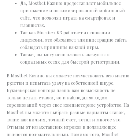
Да, Mostbet Казино предоставляет мобильное
приложение и оптимизированный мобильный
сайт, что позволял играть на смартфонах и
планшетах.
Так как Мостбет КЗ работает а основании
лицензии, это обязывает администрацию сайта
соблюдать принципы важной игры.
Также, вы могу использовать аккаунты в
социальных сетях для быстрой регистрации.
В Mostbet Казино вы сможете почувствовать всю магию
рулетки и испытать удачу на собственной шкуре.
Букмекерская контора даешь вам возможность не
только делать ставки, но и наблюдал за ходом
соревнований через свое компьютерное устройство. На
Mostbet вы можете выбрать разные варианты ставок,
такие как ничьих, точный счет, тотал и многое это.
Отзывы от казахстанских игроков в подавляющее
являются положительными. Помимо того, Mostbet