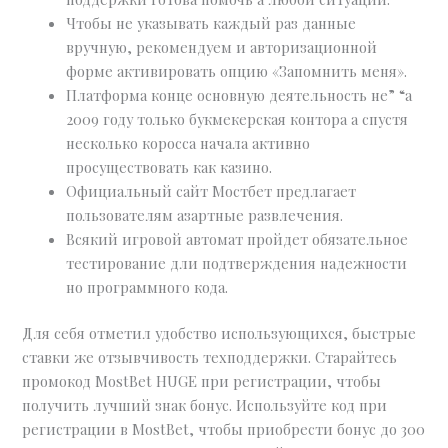
Чтобы не указывать каждый раз данные
вручную, рекомендуем и авторизационной
форме активировать опцию «Запомнить меня».
Платформа конце основную деятельность не” “а
2009 году только букмекерская контора а спустя
несколько коросса начала активно
просуществовать как казино.
Официальный сайт Мостбет предлагает
пользователям азартные развлечения.
Всякий игровой автомат пройдет обязательное
тестирование дли подтверждения надежности
но программного кода.
Для себя отметил удобство использующихся, быстрые
ставки же отзывчивость техподдержки. Старайтесь
промокод MostBet HUGE при регистрации, чтобы
получить лучший знак бонус. Используйте код при
регистрации в MostBet, чтобы приобрести бонус до 300