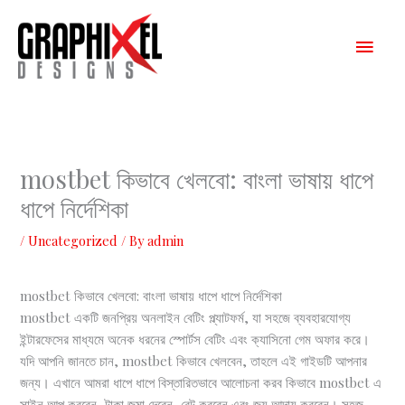
Skip
Main
to
content
Men
mostbet কিভাবে খেলবো: বাংলা ভাষায় ধাপে
ধাপে নির্দেশিকা
/
Uncategorized
/ By
admin
mostbet কিভাবে খেলবো: বাংলা ভাষায় ধাপে ধাপে নির্দেশিকা
mostbet একটি জনপ্রিয় অনলাইন বেটিং প্ল্যাটফর্ম, যা সহজে ব্যবহারযোগ্য
ইন্টারফেসের মাধ্যমে অনেক ধরনের স্পোর্টস বেটিং এবং ক্যাসিনো গেম অফার করে।
যদি আপনি জানতে চান, mostbet কিভাবে খেলবেন, তাহলে এই গাইডটি আপনার
জন্য। এখানে আমরা ধাপে ধাপে বিস্তারিতভাবে আলোচনা করব কিভাবে mostbet এ
সাইন আপ করবেন, টাকা জমা দেবেন, বেট করবেন এবং জয় আদায় করবেন। সহজ