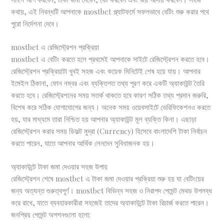
কথায়, এই নিবন্ধটি আপনাকে mostbet প্ল্যাটফর্মে সফলভাবে বেটিং শুরু করার পথে
পুরো নির্দেশনা দেবে।
mostbet এ রেজিস্ট্রেশন প্রক্রিয়া
mostbet এ বেটিং করতে হলে প্রথমেই আপনাকে সাইটে রেজিস্ট্রেশন করতে হবে।
রেজিস্ট্রেশন প্রক্রিয়াটা খুবই সহজ এবং কয়েক মিনিটেই শেষ হয়ে যায়। আপনার
ইমেইল ঠিকানা, ফোন নম্বর এবং ব্যক্তিগত তথ্য পূরণ করে একটি অ্যাকাউন্ট তৈরি
করতে হবে। রেজিস্ট্রেশনের সময় সতর্ক থাকতে হবে কারণ সঠিক তথ্য প্রদান জরুরি,
বিশেষ করে সঠিক যোগাযোগের জন্য। অনেক সময় ওয়েবসাইটে ভেরিফিকেশনও করতে
হয়, যার মাধ্যমে তারা নিশ্চিত হয় আপনার অ্যাকাউন্ট মূল ব্যক্তি কিনা। এছাড়া
রেজিস্ট্রেশন করার সময় ডিফল্ট মুদ্রা (Currency) হিসেবে বাংলাদেশি টাকা নির্বাচন
করতে পারেন, যাতে আপনার আর্থিক লেনদেন সুবিধাজনক হয়।
অ্যাকাউন্টে টাকা জমা দেওয়ার সহজ উপায়
রেজিস্ট্রেশন শেষে mostbet এ টাকা জমা দেওয়ার প্রক্রিয়া শুরু হয় যা বেটিংয়ের
জন্য অত্যন্ত গুরুত্বপূর্ণ। mostbet বিভিন্ন সহজ ও নিরাপদ পেমেন্ট মেথড উপলব্ধ
করে রাখে, যাতে ব্যবহারকারীরা সহজেই তাদের অ্যাকাউন্টে টাকা রিচার্জ করতে পারেন।
জনপ্রিয় পেমেন্ট অপশনগুলো হলো: