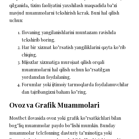
qilganida, tizim faoliyatini yaxshilash maqsadida ba’zi
mavjud muammolarni tekshirish kerak. Buni hal qilish
uchun:
Ilovaning yangilanishlarini muntazam ravishda
tekshirib boring.
Har bir xizmat ko’rsatish yangiliklarini qayta ko’rib
chiqing.
Mijozlar xizmatiga murojaat qilish orqali
muammolarni hal qilish uchun ko’rsatilgan
yordamdan foydalaning.
Forumlar yoki ijtimoiy tarmoqlarda foydalanuvchilar
dan tajribangizni baham ko’ring.
Ovoz va Grafik Muammolari
Mostbet ilovasida ovoz yoki grafik ko’rsatkichlari bilan
bog’liq muammolar paydo bo’lishi mumkin. Bunday
muammolar telefonning dasturiy ta’minotiga yoki