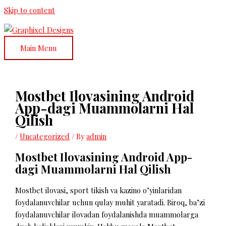
Skip to content
Main Menu
Mostbet Ilovasining Android
App-dagi Muammolarni Hal
Qilish
/
Uncategorized
/ By
admin
Mostbet Ilovasining Android App-
dagi Muammolarni Hal Qilish
Mostbet ilovasi, sport tikish va kazino o’yinlaridan
foydalanuvchilar uchun qulay muhit yaratadi. Biroq, ba’zi
foydalanuvchilar ilovadan foydalanishda muammolarga