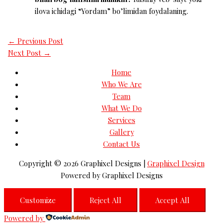
ilova ichidagi “Yordam” bo’limidan foydalaning.
←
Previous Post
Next Post
→
Home
Who We Are
Team
What We Do
Services
Gallery
Contact Us
Copyright © 2026
Graphixel Designs
|
Graphixel Design
Powered by
Graphixel Designs
Customize
Reject All
Accept All
Powered by