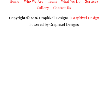
Home
Who We Are
Team
What We Do
Services
Gallery
Contact Us
Copyright © 2026
Graphixel Designs
|
Graphixel Design
Powered by
Graphixel Designs