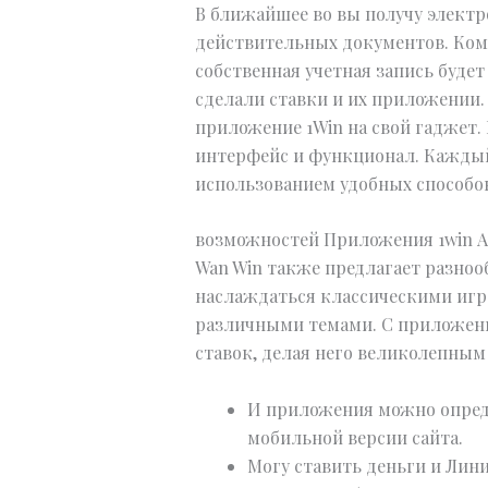
В ближайшее во вы получу электр
действительных документов. Ком
собственная учетная запись буде
сделали ставки и их приложении.
приложение 1Win на свой гаджет
интерфейс и функционал. Каждый
использованием удобных способо
возможностей Приложения 1win 
Wan Win также предлагает разноо
наслаждаться классическими игра
различными темами. С приложени
ставок, делая него великолепны
И приложения можно опреде
мобильной версии сайта.
Могу ставить деньги и Лини