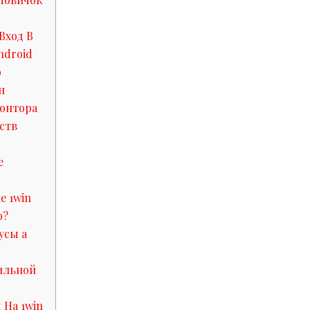
Вход В
ndroid
о
н
Контора
ств
е
 1win
о?
усы а
ильной
 На 1win