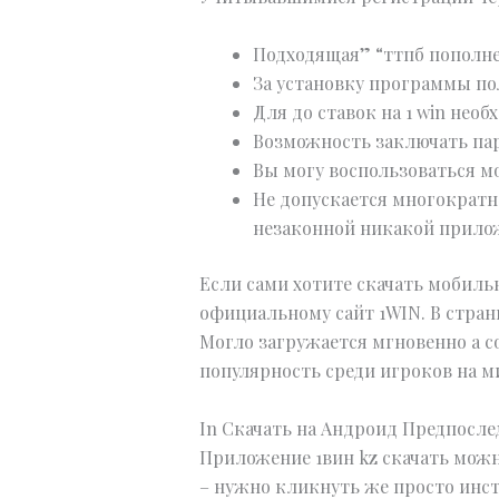
Подходящая” “ттпб пополнен
За установку программы пол
Для до ставок на 1 win нео
Возможность заключать пар
Вы могу воспользоваться м
Не допускается многократн
незаконной никакой прилож
Если сами хотите скачать мобиль
официальному сайт 1WIN. В стран
Могло загружается мгновенно а 
популярность среди игроков на 
In Скачать на Андроид Предпосле
Приложение 1вин kz скачать мож
– нужно кликнуть же просто инст