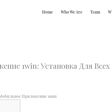
Home
Who We Are
Team
W
ние 1win: Установка Для Всех 
 Мобильное Приложение 1вин