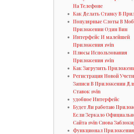
На Телефоне
Как Делать Ставку В Пр
Популярные Слоты В Мо
Приложении Один Вин
Интерфейс И малейшей
Приложения 1win
Плюсы Использования
Приложения 1win
Как Загрузить Приложени
Регистрация Новой Учет
Записи В Приложении Дл
Ставок 1win
удобное Интерфейс
Будет Ли работаю Прилож
Если Зеркало Официальн
Сайта 1win Снова Заблок
Функционал Приложения