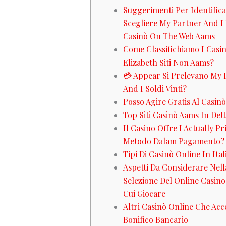
Suggerimenti Per Identifica
Scegliere My Partner And I 
Casinò On The Web Aams
Come Classifichiamo I Casi
Elizabeth Siti Non Aams?
💳 Appear Si Prelevano My 
And I Soldi Vinti?
Posso Agire Gratis Al Casin
Top Siti Casinò Aams In Dett
Il Casino Offre I Actually Pr
Metodo Dalam Pagamento?
Tipi Di Casinò Online In Ital
Aspetti Da Considerare Nell
Selezione Del Online Casin
Cui Giocare
Altri Casinò Online Che Acce
Bonifico Bancario