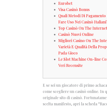
Eurobet
Visa Casinò Bonus
Quali Metodi Di Pagamento
Fare Uso Nei Casinò Italiani
Top Casinò On The Internet
Casinò Nuovi Online
Migliori Casino On The Inte
Varietà E Qualità Della Prop
Pada Gioco
Le Slot Machine On-line Co
Veri Recensite
E se sei un giocatore di primo achaca
come scegliere un casinò online. In qu
originale sito di casinò. Fortunatamen
scelta manifesto, apri la scheda “Rac