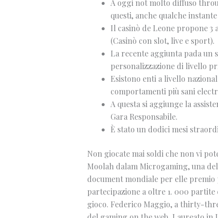
A oggi not molto diffuso throu
questi, anche qualche instante 
Il casinò de Leone propone 3 ap
(Casinò con slot, live e sport).
La recente aggiunta pada un s
personalizzazione di livello pr
Esistono enti a livello nazio
comportamenti più sani electr
A questa si aggiunge la assist
Gara Responsabile.
È stato un dodici mesi straordi
Non giocate mai soldi che non vi pot
Moolah dalam Microgaming, una delle 
document mondiale per elle premio più
partecipazione a oltre 1. 000 partite o
gioco. Federico Maggio, a thirty-thre
del gaming on the web. Laureato in In