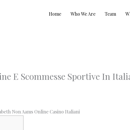
Home
Who We Are
Team
W
ine E Scommesse Sportive In Itali
abeth Non Aams Online Casino Italiani