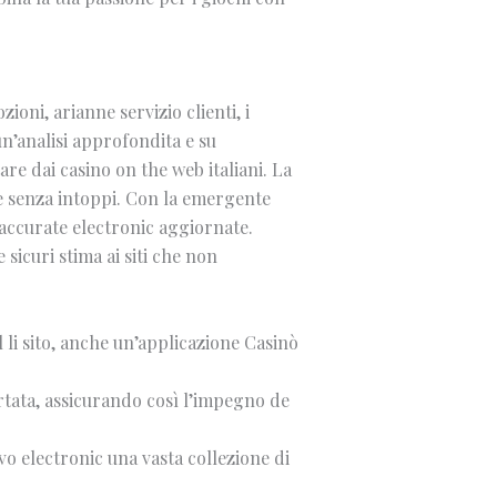
ioni, arianne servizio clienti, i
n’analisi approfondita e su
re dai casino on the web italiani. La
 e senza intoppi. Con la emergente
 accurate electronic aggiornate.
 sicuri stima ai siti che non
ul li sito, anche un’applicazione Casinò
rtata, assicurando così l’impegno de
vo electronic una vasta collezione di