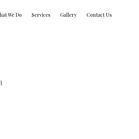
hat We Do
Services
Gallery
Contact Us
a