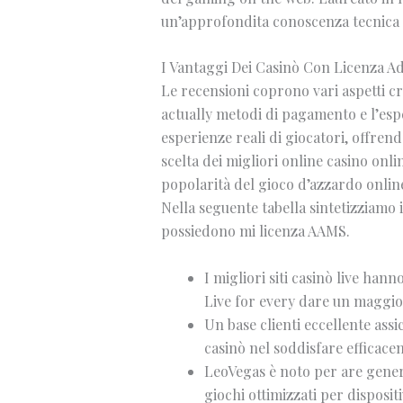
un’approfondita conoscenza tecnica e
I Vantaggi Dei Casinò Con Licenza 
Le recensioni coprono vari aspetti cruc
actually metodi di pagamento e l’esp
esperienze reali di giocatori, offren
scelta dei migliori online casino onl
popolarità del gioco d’azzardo online
Nella seguente tabella sintetizziamo i
possiedono mi licenza AAMS.
I migliori siti casinò live hann
Live for every dare un maggior
Un base clienti eccellente ass
casinò nel soddisfare efficace
LeoVegas è noto per are genera
giochi ottimizzati per dispositi