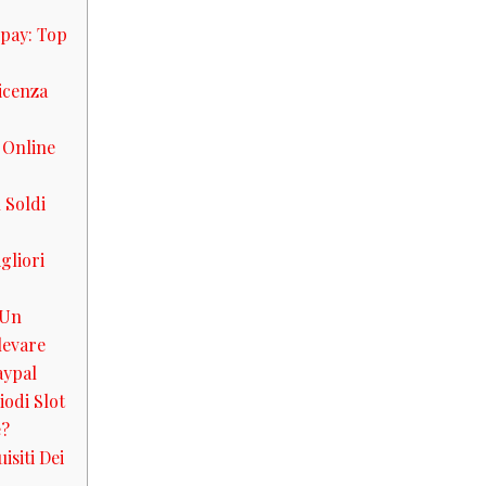
ipay: Top
icenza
 Online
 Soldi
gliori
 Un
levare
aypal
iodi Slot
e?
isiti Dei