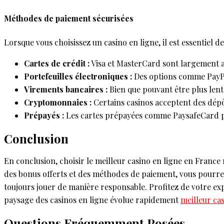
Méthodes de paiement sécurisées
Lorsque vous choisissez un casino en ligne, il est essentiel 
Cartes de crédit :
Visa et MasterCard sont largement ac
Portefeuilles électroniques :
Des options comme PayPal,
Virements bancaires :
Bien que pouvant être plus lents
Cryptomonnaies :
Certains casinos acceptent des dépô
Prépayés :
Les cartes prépayées comme PaysafeCard pe
Conclusion
En conclusion, choisir le meilleur casino en ligne en France 
des bonus offerts et des méthodes de paiement, vous pourrez s
toujours jouer de manière responsable. Profitez de votre expé
paysage des casinos en ligne évolue rapidement
meilleur cas
Questions Fréquemment Posées