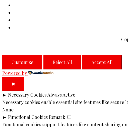
Co
Customize
Reject All
Accept All
Powered by
✖
►
Necessary Cookies
Always Active
Necessary cookies enable essential site features like secure
None
►
Functional Cookies
Remark
Functional cookies support features like content sharing on 