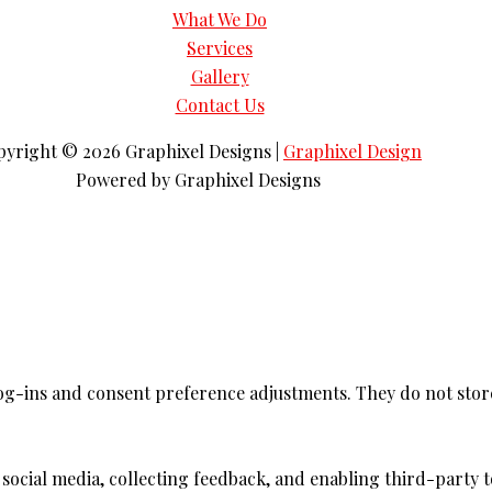
What We Do
Services
Gallery
Contact Us
pyright © 2026
Graphixel Designs
|
Graphixel Design
Powered by
Graphixel Designs
 log-ins and consent preference adjustments. They do not stor
social media, collecting feedback, and enabling third-party t