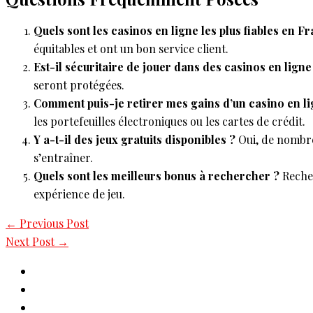
Quels sont les casinos en ligne les plus fiables en F
équitables et ont un bon service client.
Est-il sécuritaire de jouer dans des casinos en ligne
seront protégées.
Comment puis-je retirer mes gains d’un casino en li
les portefeuilles électroniques ou les cartes de crédit.
Y a-t-il des jeux gratuits disponibles ?
Oui, de nombre
s’entraîner.
Quels sont les meilleurs bonus à rechercher ?
Recher
expérience de jeu.
←
Previous Post
Next Post
→