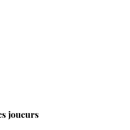
es joueurs