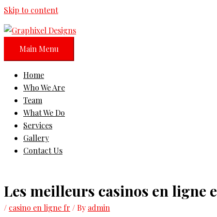
Skip to content
Main Menu
Home
Who We Are
Team
What We Do
Services
Gallery
Contact Us
Les meilleurs casinos en ligne 
/
casino en ligne fr
/ By
admin