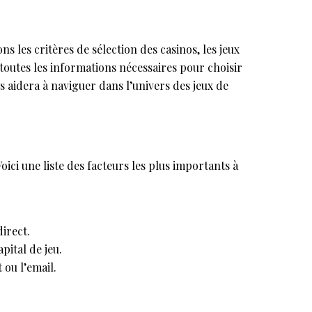
s les critères de sélection des casinos, les jeux
toutes les informations nécessaires pour choisir
s aidera à naviguer dans l’univers des jeux de
oici une liste des facteurs les plus importants à
direct.
pital de jeu.
 ou l’email.