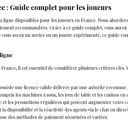
ce : Guide complet pour les joueurs
en ligne disponibles pour les joueurs en France. Nous aborderon
 paiement recommandées. Grâce à ce guide complet, vous aurez 
e vous soyez un novice ou un joueur expérimenté, ce guide vou
 ligne
rance, il est essentiel de considérer plusieurs critères clés. V
ossède une licence valide délivrée par une autorité reconnue.
ompris les machines à sous, les jeux de table et les casinos en 
e et les promotions régulières qui peuvent augmenter votre ca
la disponibilité et la réactivité des agents via le chat en direct
ose des méthodes de paiement sécurisées et variées.