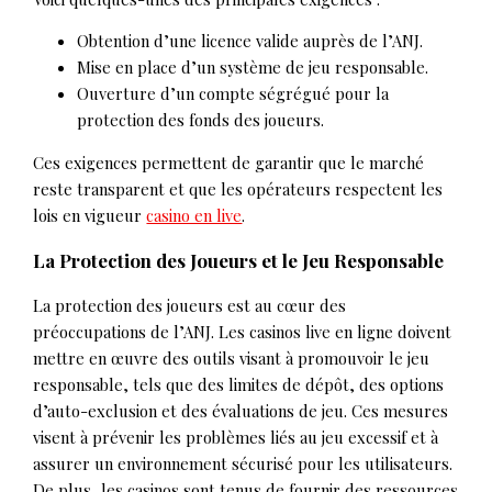
Obtention d’une licence valide auprès de l’ANJ.
Mise en place d’un système de jeu responsable.
Ouverture d’un compte ségrégué pour la
protection des fonds des joueurs.
Ces exigences permettent de garantir que le marché
reste transparent et que les opérateurs respectent les
lois en vigueur
casino en live
.
La Protection des Joueurs et le Jeu Responsable
La protection des joueurs est au cœur des
préoccupations de l’ANJ. Les casinos live en ligne doivent
mettre en œuvre des outils visant à promouvoir le jeu
responsable, tels que des limites de dépôt, des options
d’auto-exclusion et des évaluations de jeu. Ces mesures
visent à prévenir les problèmes liés au jeu excessif et à
assurer un environnement sécurisé pour les utilisateurs.
De plus, les casinos sont tenus de fournir des ressources