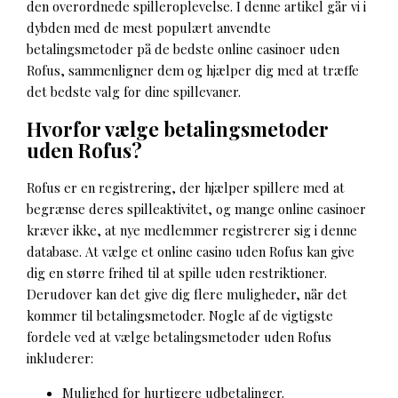
den overordnede spilleroplevelse. I denne artikel går vi i
dybden med de mest populært anvendte
betalingsmetoder på de bedste online casinoer uden
Rofus, sammenligner dem og hjælper dig med at træffe
det bedste valg for dine spillevaner.
Hvorfor vælge betalingsmetoder
uden Rofus?
Rofus er en registrering, der hjælper spillere med at
begrænse deres spilleaktivitet, og mange online casinoer
kræver ikke, at nye medlemmer registrerer sig i denne
database. At vælge et online casino uden Rofus kan give
dig en større frihed til at spille uden restriktioner.
Derudover kan det give dig flere muligheder, når det
kommer til betalingsmetoder. Nogle af de vigtigste
fordele ved at vælge betalingsmetoder uden Rofus
inkluderer:
Mulighed for hurtigere udbetalinger.