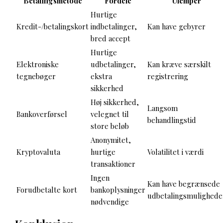
Betalingsmetode
Fordele
Ulemper
Hurtige
Kredit-/betalingskort
indbetalinger,
Kan have gebyrer
bred accept
Hurtige
Elektroniske
udbetalinger,
Kan kræve særskilt
tegnebøger
ekstra
registrering
sikkerhed
Høj sikkerhed,
Langsom
Bankoverførsel
velegnet til
behandlingstid
store beløb
Anonymitet,
Kryptovaluta
hurtige
Volatilitet i værdi
transaktioner
Ingen
Kan have begrænsede
Forudbetalte kort
bankoplysninger
udbetalingsmulighede
nødvendige