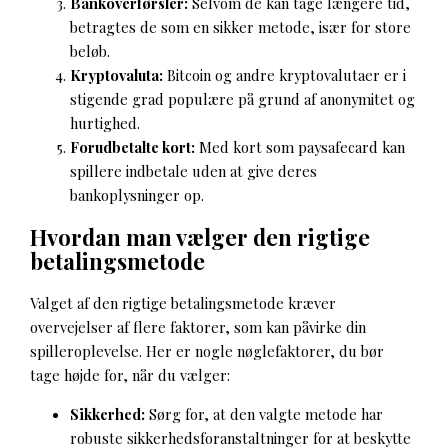
Bankoverførsler:
Selvom de kan tage længere tid,
betragtes de som en sikker metode, især for store
beløb.
Kryptovaluta:
Bitcoin og andre kryptovalutaer er i
stigende grad populære på grund af anonymitet og
hurtighed.
Forudbetalte kort:
Med kort som paysafecard kan
spillere indbetale uden at give deres
bankoplysninger op.
Hvordan man vælger den rigtige
betalingsmetode
Valget af den rigtige betalingsmetode kræver
overvejelser af flere faktorer, som kan påvirke din
spilleroplevelse. Her er nogle nøglefaktorer, du bør
tage højde for, når du vælger:
Sikkerhed:
Sørg for, at den valgte metode har
robuste sikkerhedsforanstaltninger for at beskytte