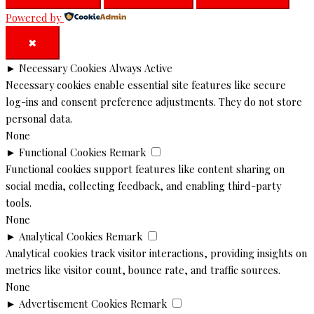
Powered by
✖
►
Necessary Cookies
Always Active
Necessary cookies enable essential site features like secure
log-ins and consent preference adjustments. They do not store
personal data.
None
►
Functional Cookies
Remark
Functional cookies support features like content sharing on
social media, collecting feedback, and enabling third-party
tools.
None
►
Analytical Cookies
Remark
Analytical cookies track visitor interactions, providing insights on
metrics like visitor count, bounce rate, and traffic sources.
None
►
Advertisement Cookies
Remark