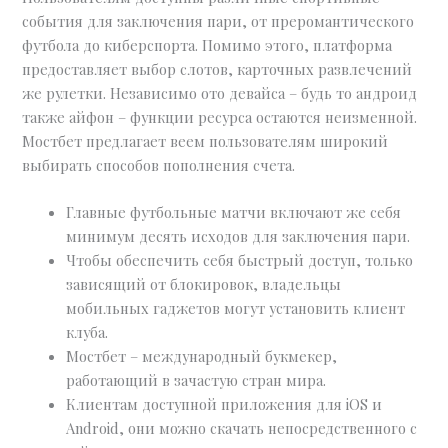
события для заключения пари, от преромантического
футбола до киберспорта. Помимо этого, платформа
предоставляет выбор слотов, карточных развлечений
же рулетки. Независимо ото девайса – будь то андроид
также айфон – функции ресурса остаются неизменной.
Мостбет предлагает веем пользователям широкий
выбирать способов пополнения счета.
Главные футбольные матчи включают же себя
минимум десять исходов для заключения пари.
Чтобы обеспечить себя быстрый доступ, только
зависящий от блокировок, владельцы
мобильных гаджетов могут установить клиент
клуба.
Мостбет – международный букмекер,
работающий в зачастую стран мира.
Клиентам доступной приложения для iOS и
Android, они можно скачать непосредственного с