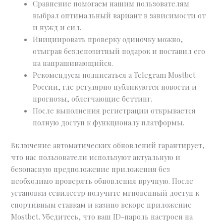
Сравнение помогаем нашим пользователям
выбрал оптимальный вариант в зависимости от
и нужд и сил.
Инициировать проверку одиночку можно,
отыграв бездепозитный подарок и поставил его
на напрашивающийся.
Рекомендуем подписаться а Telegram Mostbet
России, где регулярно публикуются новости и
прогнозы, облегчающие беттинг.
После выполнения регистрации открывается
полную доступ к функционалу платформы.
Включение автоматических обновлений гарантирует,
что нас пользователи используют актуальную и
безопасную предположение приложения без
необходимо проверять обновления вручную. После
установки севилестр получите мгновенный доступ к
спортивным ставкам и казино вскоре приложение
Mostbet. Убедитесь, что ваш ID-пароль настроен на