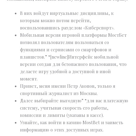
В них войдут виртуальные дисциплины, к
которым можно потом перейти,
воспользовавшись разделом «Киберспорт».
Мобильная версия игровой платформы МостБет
позволял пользователям пользоваться со
функциями и сервисами со смартфонов и
планшетов.” “[newline]Интерфейс мобильной
версии создан для безопасного пользования, что
делаете игру удобной а доступной в иной
момент.
Привет, меня имени Петр Акопов, только я
спортивный журналист из Москвы.
Далее выбирайте выгодную” “для вас платежную
систему, учитывая скорость его работы,
комиссии и лимиты (указаны в кассе).
Узнайте, как войти в казино MostBet и заиметь
информацию о этих доступных играх.