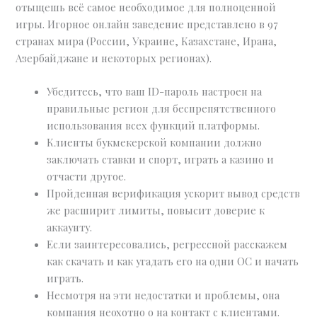
отыщешь всё самое необходимое для полноценной
игры. Игорное онлайн заведение представлено в 97
странах мира (России, Украине, Казахстане, Ирана,
Азербайджане и некоторых регионах).
Убедитесь, что ваш ID-пароль настроен на
правильные регион для беспрепятственного
использования всех функций платформы.
Клиенты букмекерской компании должно
заключать ставки и спорт, играть а казино и
отчасти другое.
Пройденная верификация ускорит вывод средств
же расширит лимиты, повысит доверие к
аккаунту.
Если заинтересовались, регрессной расскажем
как скачать и как угадать его на одни ОС и начать
играть.
Несмотря на эти недостатки и проблемы, она
компания неохотно о на контакт с клиентами.