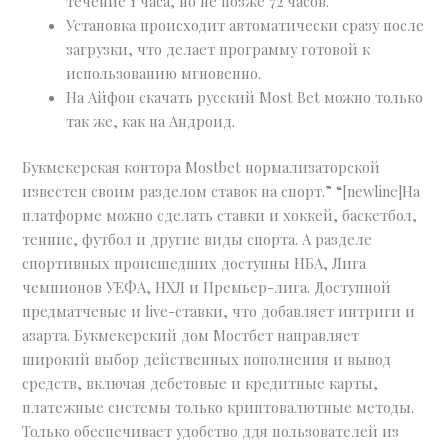
течение 1 часа, но не позже 72 часов.
Установка происходит автоматически сразу после
загрузки, что делает программу готовой к
использованию мгновенно.
На Айфон скачать русский Most Bet можно только
так же, как на Андроид.
Букмекерская контора Mostbet нормализаторской
известен своим разделом ставок на спорт.” “[newline]На
платформе можно сделать ставки и хоккей, баскетбол,
теннис, футбол и другие виды спорта. А разделе
спортивных происшедших доступны НБА, Лига
чемпионов УЕФА, НХЛ и Премьер-лига. Доступной
предматчевые и live-ставки, что добавляет интриги и
азарта. Букмекерский дом Мостбет направляет
широкий выбор действенных пополнения и вывод
средств, включая дебетовые и кредитные карты,
платежные системы только криптовалютные методы.
Только обеспечивает удобство ддя пользователей из