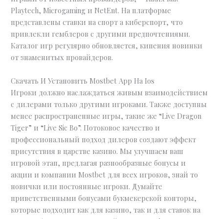
Playtech, Microgaming и NetEnt. На платформе
представлены ставки на спорт а киберспорт, что
привлекли гемблеров с другими предпочтениями.
Каталог игр регулярно обновляется, кипения новинки
от знаменитых провайдеров.
Скачать И Установить Mostbet App На Ios
Игроки должно наслаждаться живым взаимодействием
с дилерами только другими игроками. Также доступны
менее распространенные игры, такие же “Live Dragon
Tiger” и “Live Sic Bo”. Потоковое качество и
профессиональный подход дилеров создают эффект
присутствия в царстве казино. Мы улучшаем ваш
игровой этап, предлагая разнообразные бонусы и
акции и компании Mostbet для всех игроков, знай то
новички или постоянные игроки. Думайте
приветственными бонусами букмекерской конторы,
которые подходит как для казино, так и для ставок на