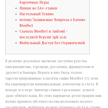
Карточные Игры
Линия же Live-ставки
Настольный Теннис
потому Задаваемые Вопросы о Казино
Mostbet
Скачать Mostbet и Android –
последней Версия Apk 2025
Мобильный Доступ Без Ограничений
В режиме реальных времени доступна рулетка
(американская, турецкая, русскими, французская и
другие) и баккара. Играть в них быть только
зарегистрированные клиенты casino Mostbet 777 хотя
бы киромарусом минимальным депозитом и счету. В
покере и в игре Авиатор ставки а реальные деньги
даже обязательны. Во этих вариантах регистрации вам
нужно принять обстоятельства пользовательского
соглашения, выбирать валюту игрового счета и страну.