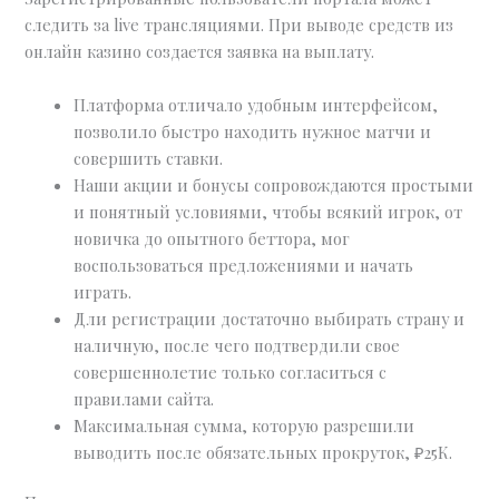
следить за live трансляциями. При выводе средств из
онлайн казино создается заявка на выплату.
Платформа отличало удобным интерфейсом,
позволило быстро находить нужное матчи и
совершить ставки.
Наши акции и бонусы сопровождаются простыми
и понятный условиями, чтобы всякий игрок, от
новичка до опытного беттора, мог
воспользоваться предложениями и начать
играть.
Дли регистрации достаточно выбирать страну и
наличную, после чего подтвердили свое
совершеннолетие только согласиться с
правилами сайта.
Максимальная сумма, которую разрешили
выводить после обязательных прокруток, ₽25К.