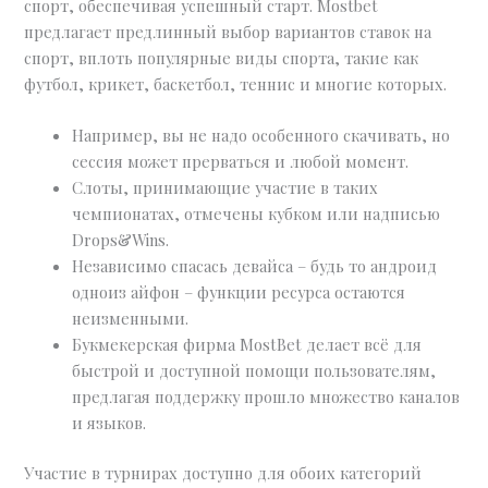
спорт, обеспечивая успешный старт. Mostbet
предлагает предлинный выбор вариантов ставок на
спорт, вплоть популярные виды спорта, такие как
футбол, крикет, баскетбол, теннис и многие которых.
Например, вы не надо особенного скачивать, но
сессия может прерваться и любой момент.
Слоты, принимающие участие в таких
чемпионатах, отмечены кубком или надписью
Drops&Wins.
Независимо спасась девайса – будь то андроид
одноиз айфон – функции ресурса остаются
неизменными.
Букмекерская фирма MostBet делает всё для
быстрой и доступной помощи пользователям,
предлагая поддержку прошло множество каналов
и языков.
Участие в турнирах доступно для обоих категорий