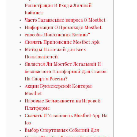
Регистрация И Вход а Личный
Кабинет
Часто Задаваемые вопроса О Mostbet
Информация О Промокоде Mostbet
способы Пополнения Казино”
Скачать Приложение Mostbet Apk
Методы Платежей ддя Всех
Пользователей
Является Ли Мостбет Легальной И
безопасного Платформой Для Ставок
На Спорт а России?
Акции Букмекерской Конторы
Mostbet
Игровые Возможности на Игровой
Платформе
Скачать И Установить Mostbet App На
Ios
Выбор Спортивных Событий Для