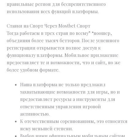
правильные регион для беспрепятственного
использования всех функций платформы.
Ставки на Спорт Через Mostbet Спорт
Тогда работаем в трех стран по всему” “ноошер,
объединяя более тысяч бетторов. После успешного
регистрации открывается полное доступ к
функционалу платформы. Мобильное приложение
предоставляет те и возможности, что и сайт, но же
более удобном формате.
Наша платформа не только предложил
захватывающие возможности для игры, но и
предоставляет ресурсы а инструменты для
ответственным управления игровой
активностью.
К отечественным соревнованиям, это относится
нему меньшей степени.
Выбор ними официальным мобильным сайтом