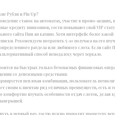
ие Рубли и Pin Up?
роведение ставок на автоматах, участие в промо-акциях
ные кредиту пинкоинов, гости повышают свой VIP стату
ного сайта Пин ап казино. Хотя интерфейс более какой
ски. Рекомендуем потратить 5-10 получаса на его изуч
определенного раздела или любимого слота. Если сайт 
льтернативный способ неподалеку через зеркало.
роится на быстрых только безопасных финансовых операц
щении со денежными средствами.
ормируется неплохая комбинация, пользователь позволи
ает своим клиентам ряд отличных преимуществ, есть и т
 комфортно изучать особенности отдач слотов, делая к
выигрышей.
нуть в первый раз, гостю нужно проходит процедуру ве