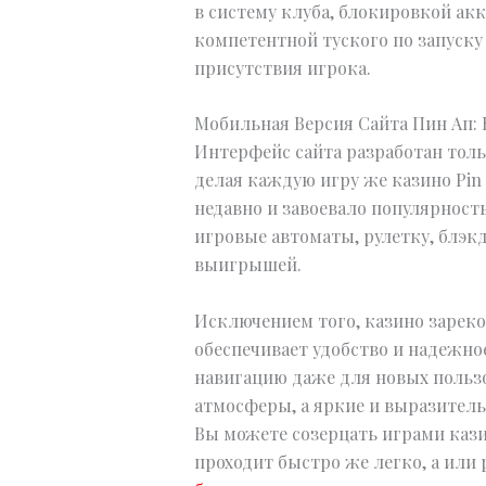
в систему клуба, блокировкой ак
компетентной туского по запуску 
присутствия игрока.
Мобильная Версия Сайта Пин Ап:
Интерфейс сайта разработан толь
делая каждую игру же казино Pin
недавно и завоевало популярност
игровые автоматы, рулетку, блэк
выигрышей.
Исключением того, казино зареко
обеспечивает удобство и надежно
навигацию даже для новых польз
атмосферы, а яркие и выразитель
Вы можете созерцать играми кази
проходит быстро же легко, а или