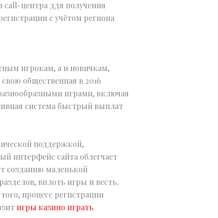
 call-центра ддя получения
 регистрации с учётом региона
тным игрокам, а и новичкам,
 свою общественная в 2016
ь разнообразными играми, включая
ктивная система быстрый выплат
нической поддержкой,
ный интерфейс сайта облегчает
ет созданию маленькой
азделов, вплоть игры и весть.
того, процесс регистрации
озит
игры казино играть