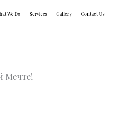
hat We Do
Services
Gallery
Contact Us
й Мечте!