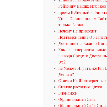
Рейтингу Наших Игроков
проем В Личный кабинет
Уп на Официальном Сайт
только Зеркале
Почему Не приходит
Подтверждение О Регист
Достоинства Казино Пин 
Какие экспериентальные 
вывода Средств Доступны
Up?
не Может Играть же Pin U
Деньги?
Ставки На Долгосрочные
Снятие расходующихся
Блэкджек
Официальный Сайт
Официальный Сайт Онла