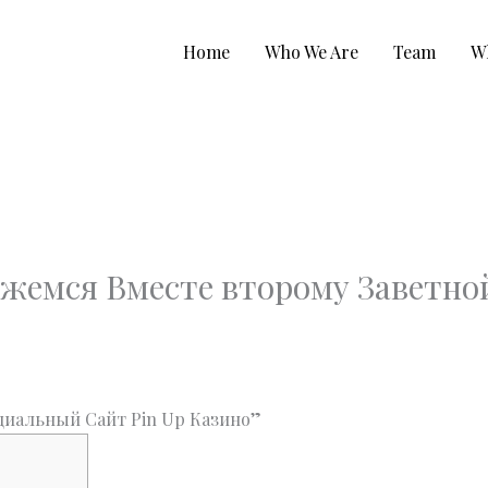
Home
Who We Are
Team
W
ижемся Вместе второму Заветно
циальный Сайт Pin Up Казино”