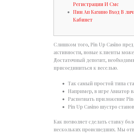
Регистрации И Смс
Пин Ап Казино Вход В ли
Кабинет
Слишком того, Pin Up Casino пре
активности, новые клиенты может
Достаточный депозит, необходимы
присоединиться к веселью.
Так самый простой типа ста
Например, в игре Авиатор в
Распознать приложение Pin-
Pin Up Casino шустро стан
Как позволяет сделать ставку бо
нескольких происшедших. Мы отве