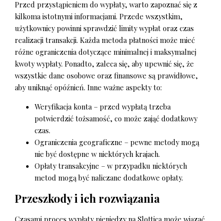
Przed przystąpieniem do wypłaty, warto zapoznać się z
kilkoma istotnymi informacjami. Przede wszystkim,
użytkownicy powinni sprawdzić limity wypłat oraz czas
realizacji transakcji. Każda metoda płatności może mieć
różne ograniczenia dotyczące minimalnej i maksymalnej
kwoty wypłaty. Ponadto, zaleca się, aby upewnić się, że
wszystkie dane osobowe oraz finansowe są prawidłowe,
aby uniknąć opóźnień. Inne ważne aspekty to:
Weryfikacja konta – przed wypłatą trzeba
potwierdzić tożsamość, co może zająć dodatkowy
czas.
Ograniczenia geograficzne – pewne metody mogą
nie być dostępne w niektórych krajach.
Opłaty transakcyjne – w przypadku niektórych
metod mogą być naliczane dodatkowe opłaty.
Przeszkody i ich rozwiązania
Czasami proces wypłaty pieniędzy na Slottica może wiązać