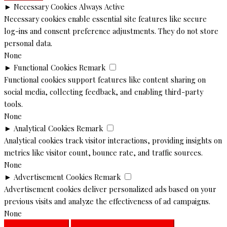
►
Necessary Cookies
Always Active
Necessary cookies enable essential site features like secure
log-ins and consent preference adjustments. They do not store
personal data.
None
►
Functional Cookies
Remark
Functional cookies support features like content sharing on
social media, collecting feedback, and enabling third-party
tools.
None
►
Analytical Cookies
Remark
Analytical cookies track visitor interactions, providing insights on
metrics like visitor count, bounce rate, and traffic sources.
None
►
Advertisement Cookies
Remark
Advertisement cookies deliver personalized ads based on your
previous visits and analyze the effectiveness of ad campaigns.
None