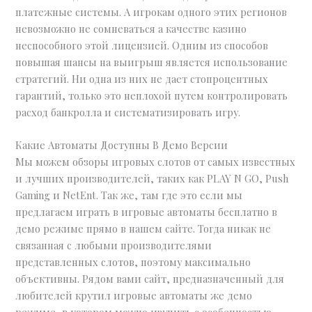
платежные системы. А игрокам одного этих регионов
невозможно не сомневаться а качестве казино
неспособного этой лицензией. Одним из способов
повышая шансы на выигрыш является использование
стратегий. Ни одна из них не дает стопроцентных
гарантий, только это неплохой путем контролировать
расход банкролла и систематизировать игру.
Какие Автоматы Доступны В Демо Версии
Мы можем обзоры игровых слотов от самых известных
и лучших производителей, таких как PLAY N GO, Push
Gaming и NetEnt. Так же, там где это если мы
предлагаем играть в игровые автоматы бесплатно в
демо режиме прямо в нашем сайте. Тогда никак не
связанная с любыми производителями
представленных слотов, поэтому максимально
объективны. Рядом вами сайт, предназначенный для
любителей крутил игровые автоматы же демо