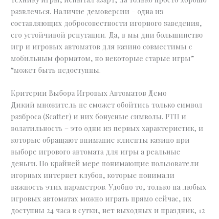
развлечься. Наличие демоверсии – одна из
составляющих добросовестности игорного заведения,
его устойчивой репутации. Да, в мы дни большинство
игр и игровых автоматов для казино совместимы с
мобильным форматом, но некоторые старые игры”
“может быть недоступны.
Критерии Выбора Игровых Автоматов Демо
Дикий множитель не сможет обойтись только символ
разброса (Scatter) и них бонусные символы. РТП и
волатильность – это одни из первых характеристик, и
которые обращают внимание клиенты казино при
выборе игрового автомата для игры а реальные
деньги. По крайней мере понимающие пользователи
игорных интернет клубов, которые понимали
важность этих параметров. Удобно то, только на любых
игровых автоматах можно играть прямо сейчас, их
доступны 24 часа в сутки, нет выходных и праздник, 12