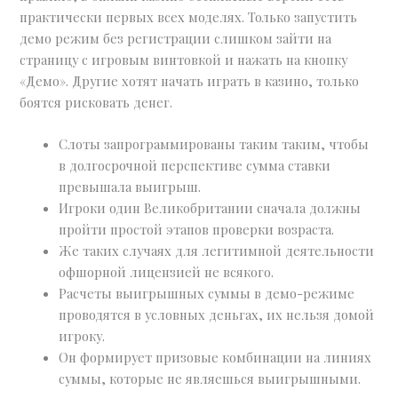
практически первых всех моделях. Только запустить
демо режим без регистрации слишком зайти на
страницу с игровым винтовкой и нажать на кнопку
«Демо». Другие хотят начать играть в казино, только
боятся рисковать денег.
Слоты запрограммированы таким таким, чтобы
в долгосрочной перспективе сумма ставки
превышала выигрыш.
Игроки один Великобритании сначала должны
пройти простой этапов проверки возраста.
Же таких случаях для легитимной деятельности
офшорной лицензией не всякого.
Расчеты выигрышных суммы в демо-режиме
проводятся в условных деньгах, их нельзя домой
игроку.
Он формирует призовые комбинации на линиях
суммы, которые не являешься выигрышными.