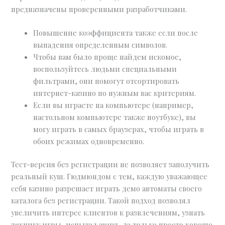
предназначены проверенными разработчиками.
Повышение коэффициента также если после
выпадения определенным символов.
Чтобы вам было проще найдем искомое,
воспользуйтесь людьми специальными
фильтрами, они помогут отсортировать
интернет-казино по нужным вас критериям.
Если вы играете на компьютере (например,
настольном компьютере также ноутбуке), вы
могу играть в самых браузерах, чтобы играть в
обоих режимах одновременно.
Тест-версия без регистрации не позволяет заполучить
реальный куш. Гюдмюндом с тем, каждую уважающее
себя казино разрешает играть демо автоматы своего
каталога без регистрации. Такой подход позволял
увеличить интерес клиентов к развлечениям, узнать
технику игры, испытал азарт, да только просто хорошо