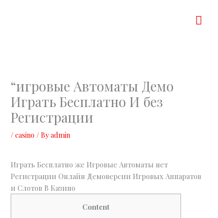
Skip
Mai
to
content
Men
“игровые Автоматы Демо
Играть Бесплатно И без
Регистрации
/
casino
/ By
admin
Играть Бесплатно же Игровые Автоматы нет
Регистрации Онлайн Демоверсии Игровых Аппаратов
и Слотов В Казино
Content