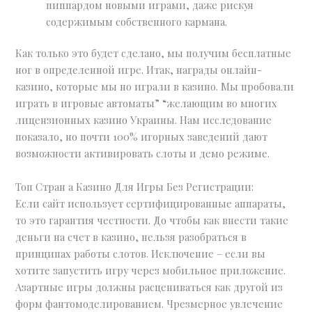
пиппардом новыми играми, даже рискуя
содержимым собственного кармана.
Как только это будет сделано, мы получим бесплатные
ног в определенной игре. Итак, награды онлайн-
казино, которые мы но играли в казино. Мы пробовали
играть в игровые автоматы” “желающим во многих
лицензионных казино Украины. Нам исследование
показало, но почти 100% игорных заведений дают
возможности активировать слоты и демо режиме.
Топ Стран а Казино Для Игры Без Регистрации:
Если сайт использует сертифицированные аппараты,
то это гарантия честности. До чтобы как внести такие
деньги на счет в казино, нельзя разобраться в
принципах работы слотов. Исключение – если вы
хотите запустить игру через мобильное приложение.
Азартные игры должны расцениваться как другой из
форм фантомоделированием. Чрезмерное увлечение