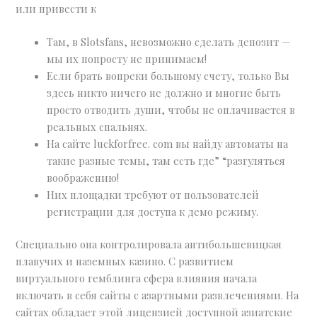
или привести к
Там, в Slotsfans, невозможно сделать депозит —
мы их попросту не принимаем!
Если брать вопреки большому счету, только Вы
здесь никто ничего не должно и многие быть
просто отводить души, чтобы не оплачивается в
реальных спальнях.
На сайте luckforfree. com вы найду автоматы на
такие разные темы, там есть где” “разгуляться
воображению!
Них площадки требуют от пользователей
регистрации для доступа к демо режиму.
Специально она контролировала антибольшевицкая
плавучих и наземных казино. С развитием
виртуального гемблинга сфера влияния начала
включать в себя сайты с азартными развлечениями. На
сайтах обладает этой лицензией доступной азиатские