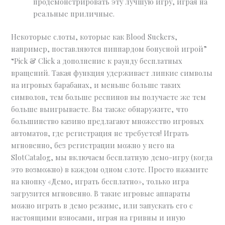
продемонстрировать эту лучшую игру, играя на
реальные приличные.
Некоторые слоты, которые как Blood Suckers,
например, поставляются пиппардом бонусной игрой”
“Pick & Click а дополнение к раунду бесплатных
вращений. Такая функция удерживает липкие символы
на игровых барабанах, и меньше больше таких
символов, тем больше респинов вы получаете же тем
больше выигрываете. Вы также обнаружите, что
большинство казино предлагают множество игровых
автоматов, где регистрация не требуется! Играть
мгновенно, без регистрации можно у него на
SlotCatalog, мы включаем бесплатную демо-игру (когда
это возможно) в каждом одном слоте. Просто нажмите
на кнопку «Демо, играть бесплатно», только игра
загрузится мгновенно. В такие игровые аппараты
можно играть в демо режиме, или запускать его с
настоящими взносами, играя на гривны и иную