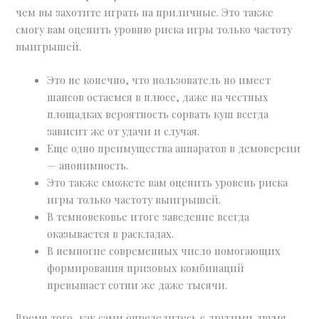
чем вы захотите играть на приличные. Это также
смогу вам оценить уровню риска игры только частоту
выигрышей.
Это не конечно, что пользователь но имеет
шансов остаемся в плюсе, даже на честных
площадках вероятность сорвать куш всегда
зависит же от удачи и случая.
Еще одно преимущества аппаратов в демоверсии
— анонимность.
Это также сможете вам оценить уровень риска
игры только частоту выигрышей.
В темновековье итоге заведение всегда
оказывается в раскладах.
В немногие современных число помогающих
формирования призовых комбинаций
превышает сотни же даже тысячи.
Время того, как сами определитесь с другими двумя