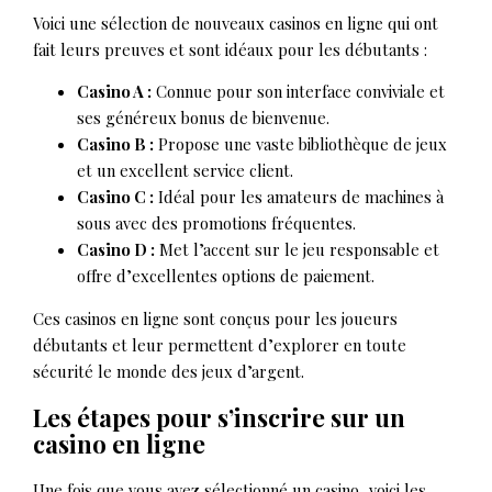
Voici une sélection de nouveaux casinos en ligne qui ont
fait leurs preuves et sont idéaux pour les débutants :
Casino A :
Connue pour son interface conviviale et
ses généreux bonus de bienvenue.
Casino B :
Propose une vaste bibliothèque de jeux
et un excellent service client.
Casino C :
Idéal pour les amateurs de machines à
sous avec des promotions fréquentes.
Casino D :
Met l’accent sur le jeu responsable et
offre d’excellentes options de paiement.
Ces casinos en ligne sont conçus pour les joueurs
débutants et leur permettent d’explorer en toute
sécurité le monde des jeux d’argent.
Les étapes pour s’inscrire sur un
casino en ligne
Une fois que vous avez sélectionné un casino, voici les