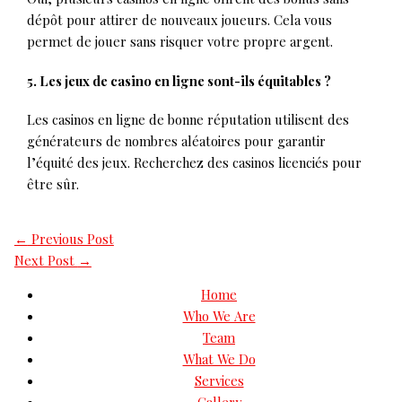
dépôt pour attirer de nouveaux joueurs. Cela vous
permet de jouer sans risquer votre propre argent.
5. Les jeux de casino en ligne sont-ils équitables ?
Les casinos en ligne de bonne réputation utilisent des
générateurs de nombres aléatoires pour garantir
l’équité des jeux. Recherchez des casinos licenciés pour
être sûr.
←
Previous Post
Next Post
→
Home
Who We Are
Team
What We Do
Services