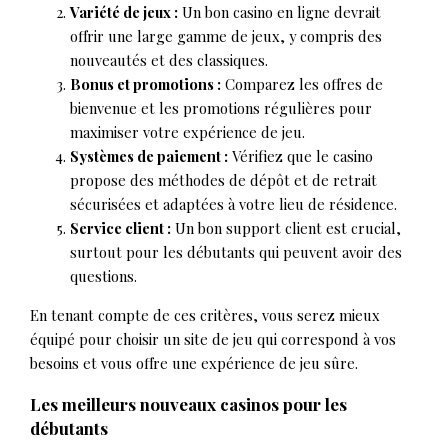
Variété de jeux :
Un bon casino en ligne devrait
offrir une large gamme de jeux, y compris des
nouveautés et des classiques.
Bonus et promotions :
Comparez les offres de
bienvenue et les promotions régulières pour
maximiser votre expérience de jeu.
Systèmes de paiement :
Vérifiez que le casino
propose des méthodes de dépôt et de retrait
sécurisées et adaptées à votre lieu de résidence.
Service client :
Un bon support client est crucial,
surtout pour les débutants qui peuvent avoir des
questions.
En tenant compte de ces critères, vous serez mieux
équipé pour choisir un site de jeu qui correspond à vos
besoins et vous offre une expérience de jeu sûre.
Les meilleurs nouveaux casinos pour les
débutants