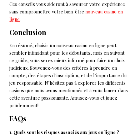
Ces conseils vous aideront à savourer votre expérience
sans compromettre votre bien-être
nouveau casino en
ligne
.
Conclusion
En résumé, choisir un nouveau casino en ligne peut
sembler intimidant pour les débutants, mais en suivant
ce guide, vous serez mieux informé pour faire un choix
judicieux. Souvenez-vous des critères à prendre en
compte, des étapes d’inscription, et de l’importance du
jeu responsable. N’hésitez pas à explorer les différents
casinos que nous avons mentionnés et à vous lancer dans
cette aventure passionnante. Amusez-vous et jouez
prudemment!
FAQs
1. Quels sont les risques associés aux jeux en ligne ?