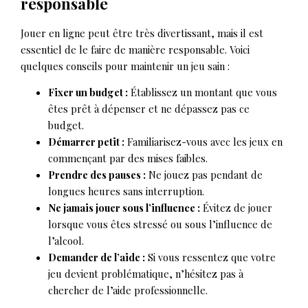
responsable
Jouer en ligne peut être très divertissant, mais il est
essentiel de le faire de manière responsable. Voici
quelques conseils pour maintenir un jeu sain :
Fixer un budget :
Établissez un montant que vous
êtes prêt à dépenser et ne dépassez pas ce
budget.
Démarrer petit :
Familiarisez-vous avec les jeux en
commençant par des mises faibles.
Prendre des pauses :
Ne jouez pas pendant de
longues heures sans interruption.
Ne jamais jouer sous l’influence :
Évitez de jouer
lorsque vous êtes stressé ou sous l’influence de
l’alcool.
Demander de l’aide :
Si vous ressentez que votre
jeu devient problématique, n’hésitez pas à
chercher de l’aide professionnelle.