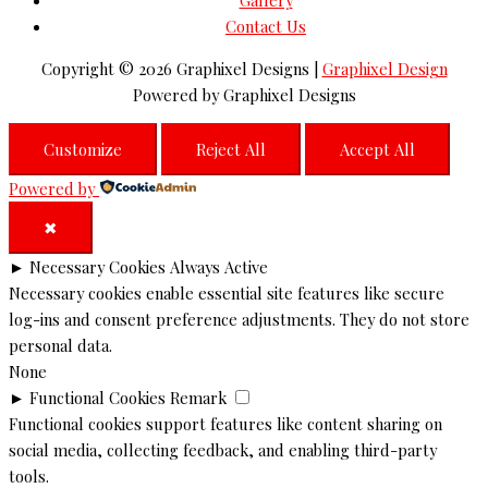
Gallery
Contact Us
Copyright © 2026
Graphixel Designs
|
Graphixel Design
Powered by
Graphixel Designs
Customize
Reject All
Accept All
Powered by
✖
►
Necessary Cookies
Always Active
Necessary cookies enable essential site features like secure
log-ins and consent preference adjustments. They do not store
personal data.
None
►
Functional Cookies
Remark
Functional cookies support features like content sharing on
social media, collecting feedback, and enabling third-party
tools.