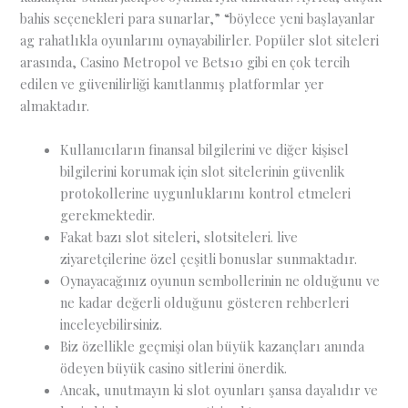
bahis seçenekleri para sunarlar,” “böylece yeni başlayanlar
ag rahatlıkla oyunlarını oynayabilirler. Popüler slot siteleri
arasında, Casino Metropol ve Bets10 gibi en çok tercih
edilen ve güvenilirliği kanıtlanmış platformlar yer
almaktadır.
Kullanıcıların finansal bilgilerini ve diğer kişisel
bilgilerini korumak için slot sitelerinin güvenlik
protokollerine uygunluklarını kontrol etmeleri
gerekmektedir.
Fakat bazı slot siteleri, slotsiteleri. live
ziyaretçilerine özel çeşitli bonuslar sunmaktadır.
Oynayacağınız oyunun sembollerinin ne olduğunu ve
ne kadar değerli olduğunu gösteren rehberleri
inceleyebilirsiniz.
Biz özellikle geçmişi olan büyük kazançları anında
ödeyen büyük casino sitlerini önerdik.
Ancak, unutmayın ki slot oyunları şansa dayalıdır ve