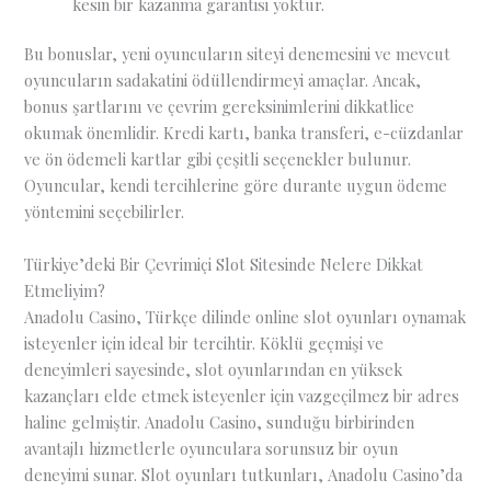
kesin bir kazanma garantisi yoktur.
Bu bonuslar, yeni oyuncuların siteyi denemesini ve mevcut
oyuncuların sadakatini ödüllendirmeyi amaçlar. Ancak,
bonus şartlarını ve çevrim gereksinimlerini dikkatlice
okumak önemlidir. Kredi kartı, banka transferi, e-cüzdanlar
ve ön ödemeli kartlar gibi çeşitli seçenekler bulunur.
Oyuncular, kendi tercihlerine göre durante uygun ödeme
yöntemini seçebilirler.
Türkiye’deki Bir Çevrimiçi Slot Sitesinde Nelere Dikkat
Etmeliyim?
Anadolu Casino, Türkçe dilinde online slot oyunları oynamak
isteyenler için ideal bir tercihtir. Köklü geçmişi ve
deneyimleri sayesinde, slot oyunlarından en yüksek
kazançları elde etmek isteyenler için vazgeçilmez bir adres
haline gelmiştir. Anadolu Casino, sunduğu birbirinden
avantajlı hizmetlerle oyunculara sorunsuz bir oyun
deneyimi sunar. Slot oyunları tutkunları, Anadolu Casino’da