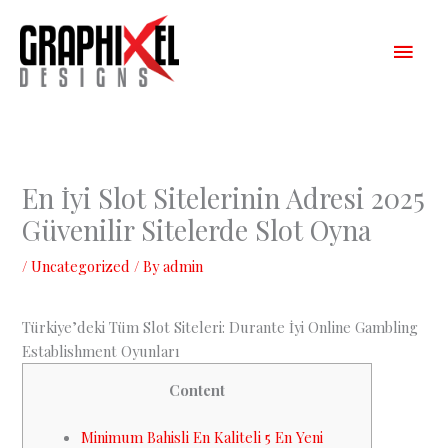
Skip
Main
to
content
Men
En İyi Slot Sitelerinin Adresi 2025
Güvenilir Sitelerde Slot Oyna
/
Uncategorized
/ By
admin
Türkiye’deki Tüm Slot Siteleri: Durante İyi Online Gambling
Establishment Oyunları
Content
Minimum Bahisli En Kaliteli 5 En Yeni