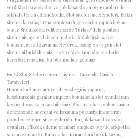
verdikleri ikramiyeler ve çok kazandıran programları ile
sıklıkla tercih edilmektedir. Slot siteleri incelemeleri, farklı
siteleri karşılaştırma empieza doğru seçim yapma imkanı
sunar. Sitemizdeki rehberimizde Türkiye’deki position
sitelerinin ayrıntılı incelemelerini bulabilirsiniz. Her
bonusun ayrıntılarını inceleyerek, sizing en uygun slot
sitelerini bulabilirsiniz. Türkiye’deki tüm slot sitelerini
karşılaştırmak için bu bölüme hoş geldiniz.
En İyi Slot Siteleri Güncel Listesi – Güvenilir Casino
Tavsiyeleri
Hemen kullanıcı adı ve şifrenizle giriş yaparak,
hesabınızdaki paralar empieza bonuslarla slot oyunlarının
keyfini doyasıya çıkarabilirsiniz. Slot oyunları, online casino
deneyiminde heyecanı ve kazanma potansiyelini artıran
popüler eğlence seçenekleridir. En çok kazandıran slot
oyunları, yüksek ödeme oranları empieza büyük jackpotlar
sunan oyunlardır. Bu oyunlar, oyunculara büyük kazanç