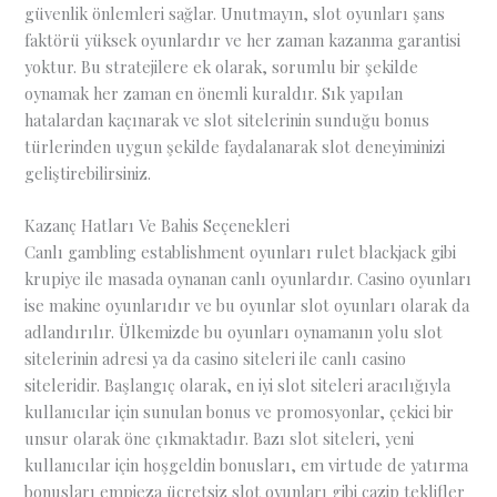
güvenlik önlemleri sağlar. Unutmayın, slot oyunları şans
faktörü yüksek oyunlardır ve her zaman kazanma garantisi
yoktur. Bu stratejilere ek olarak, sorumlu bir şekilde
oynamak her zaman en önemli kuraldır. Sık yapılan
hatalardan kaçınarak ve slot sitelerinin sunduğu bonus
türlerinden uygun şekilde faydalanarak slot deneyiminizi
geliştirebilirsiniz.
Kazanç Hatları Ve Bahis Seçenekleri
Canlı gambling establishment oyunları rulet blackjack gibi
krupiye ile masada oynanan canlı oyunlardır. Casino oyunları
ise makine oyunlarıdır ve bu oyunlar slot oyunları olarak da
adlandırılır. Ülkemizde bu oyunları oynamanın yolu slot
sitelerinin adresi ya da casino siteleri ile canlı casino
siteleridir. Başlangıç olarak, en iyi slot siteleri aracılığıyla
kullanıcılar için sunulan bonus ve promosyonlar, çekici bir
unsur olarak öne çıkmaktadır. Bazı slot siteleri, yeni
kullanıcılar için hoşgeldin bonusları, em virtude de yatırma
bonusları empieza ücretsiz slot oyunları gibi cazip teklifler