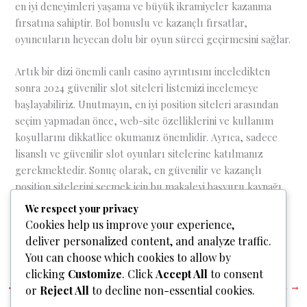
en iyi deneyimleri yaşama ve büyük ikramiyeler kazanma
fırsatına sahiptir. Bol bonuslu ve kazançlı fırsatlar,
oyuncuların heyecan dolu bir oyun süreci geçirmesini sağlar.
Artık bir dizi önemli canlı casino ayrıntısını inceledikten
sonra 2024 güvenilir slot siteleri listemizi incelemeye
başlayabiliriz. Unutmayın, en iyi position siteleri arasından
seçim yapmadan önce, web-site özelliklerini ve kullanım
koşullarını dikkatlice okumanız önemlidir. Ayrıca, sadece
lisanslı ve güvenilir slot oyunları sitelerine katılmanız
gerekmektedir. Sonuç olarak, en güvenilir ve kazançlı
position sitelerini seçmek için bu makaleyi başvuru kaynağı
olarak kullanabilirsiniz. Düzenli olarak güncellenen
We respect your privacy
listemizdeki siteleri takip ederek, büyük kazançlar elde
Cookies help us improve your experience,
etme şansınızı artırabilirsiniz.
deliver personalized content, and analyze traffic.
You can choose which cookies to allow by
clicking
Customize
. Click
Accept All
to consent
←
Previous Post
Next Post
→
or
Reject All
to decline non-essential cookies.