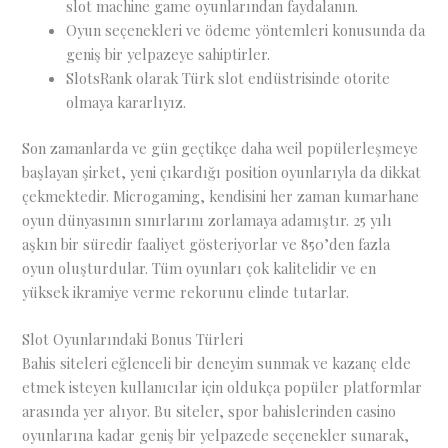
slot machine game oyunlarından faydalanın.
Oyun seçenekleri ve ödeme yöntemleri konusunda da
geniş bir yelpazeye sahiptirler.
SlotsRank olarak Türk slot endüstrisinde otorite
olmaya kararlıyız.
Son zamanlarda ve gün geçtikçe daha weil popülerleşmeye
başlayan şirket, yeni çıkardığı position oyunlarıyla da dikkat
çekmektedir. Microgaming, kendisini her zaman kumarhane
oyun dünyasının sınırlarını zorlamaya adamıştır. 25 yılı
aşkın bir süredir faaliyet gösteriyorlar ve 850’den fazla
oyun oluşturdular. Tüm oyunları çok kalitelidir ve en
yüksek ikramiye verme rekorunu elinde tutarlar.
Slot Oyunlarındaki Bonus Türleri
Bahis siteleri eğlenceli bir deneyim sunmak ve kazanç elde
etmek isteyen kullanıcılar için oldukça popüler platformlar
arasında yer alıyor. Bu siteler, spor bahislerinden casino
oyunlarına kadar geniş bir yelpazede seçenekler sunarak,