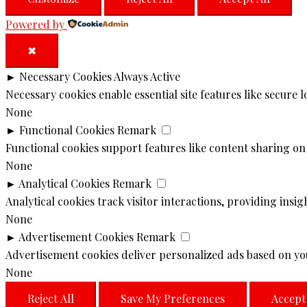
Powered by
✖
►
Necessary Cookies
Always Active
Necessary cookies enable essential site features like secure
None
►
Functional Cookies
Remark
Functional cookies support features like content sharing on 
None
►
Analytical Cookies
Remark
Analytical cookies track visitor interactions, providing insig
None
►
Advertisement Cookies
Remark
Advertisement cookies deliver personalized ads based on you
None
Reject All
Save My Preferences
Accept 