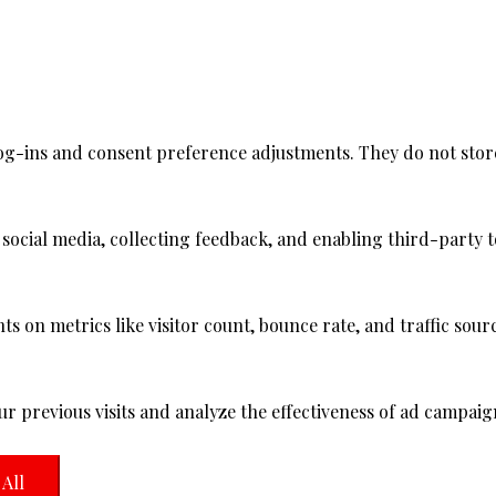
 log-ins and consent preference adjustments. They do not stor
social media, collecting feedback, and enabling third-party t
hts on metrics like visitor count, bounce rate, and traffic sour
r previous visits and analyze the effectiveness of ad campaig
All