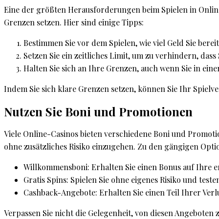
Eine der größten Herausforderungen beim Spielen in Online
Grenzen setzen. Hier sind einige Tipps:
Bestimmen Sie vor dem Spielen, wie viel Geld Sie berei
Setzen Sie ein zeitliches Limit, um zu verhindern, dass
Halten Sie sich an Ihre Grenzen, auch wenn Sie in ein
Indem Sie sich klare Grenzen setzen, können Sie Ihr Spielv
Nutzen Sie Boni und Promotionen
Viele Online-Casinos bieten verschiedene Boni und Promoti
ohne zusätzliches Risiko einzugehen. Zu den gängigen Opt
Willkommensboni: Erhalten Sie einen Bonus auf Ihre e
Gratis Spins: Spielen Sie ohne eigenes Risiko und testen
Cashback-Angebote: Erhalten Sie einen Teil Ihrer Verl
Verpassen Sie nicht die Gelegenheit, von diesen Angeboten 