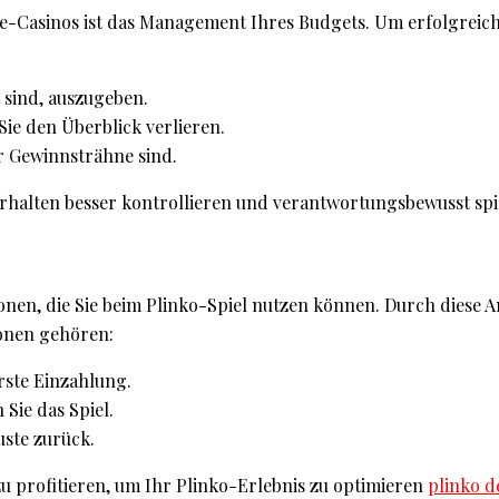
-Casinos ist das Management Ihres Budgets. Um erfolgreich i
t sind, auszugeben.
 Sie den Überblick verlieren.
er Gewinnsträhne sind.
erhalten besser kontrollieren und verantwortungsbewusst spi
onen, die Sie beim Plinko-Spiel nutzen können. Durch diese
ionen gehören:
rste Einzahlung.
 Sie das Spiel.
uste zurück.
zu profitieren, um Ihr Plinko-Erlebnis zu optimieren
plinko d