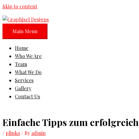
Skip to content
Main Menu
Home
Who We Are
Team
What We Do
Services
Gallery
Contact Us
Einfache Tipps zum erfolgreich
/
plinko
/ By
admin