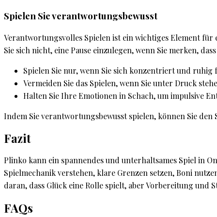
Spielen Sie verantwortungsbewusst
Verantwortungsvolles Spielen ist ein wichtiges Element für e
Sie sich nicht, eine Pause einzulegen, wenn Sie merken, das
Spielen Sie nur, wenn Sie sich konzentriert und ruhig 
Vermeiden Sie das Spielen, wenn Sie unter Druck stehe
Halten Sie Ihre Emotionen in Schach, um impulsive E
Indem Sie verantwortungsbewusst spielen, können Sie den 
Fazit
Plinko kann ein spannendes und unterhaltsames Spiel in Onli
Spielmechanik verstehen, klare Grenzen setzen, Boni nutz
daran, dass Glück eine Rolle spielt, aber Vorbereitung und 
FAQs