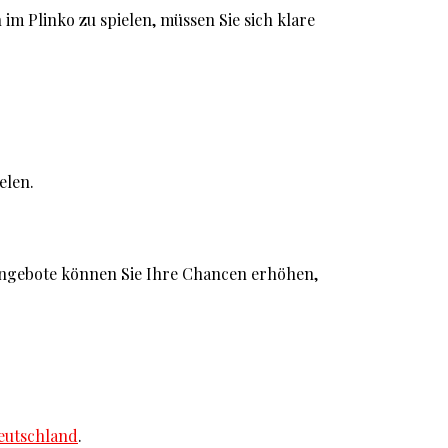
m Plinko zu spielen, müssen Sie sich klare
elen.
 Angebote können Sie Ihre Chancen erhöhen,
eutschland
.