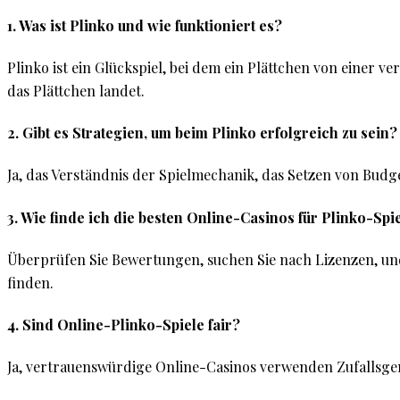
1. Was ist Plinko und wie funktioniert es?
Plinko ist ein Glückspiel, bei dem ein Plättchen von einer
das Plättchen landet.
2. Gibt es Strategien, um beim Plinko erfolgreich zu sein?
Ja, das Verständnis der Spielmechanik, das Setzen von Budg
3. Wie finde ich die besten Online-Casinos für Plinko-Spi
Überprüfen Sie Bewertungen, suchen Sie nach Lizenzen, und
finden.
4. Sind Online-Plinko-Spiele fair?
Ja, vertrauenswürdige Online-Casinos verwenden Zufallsgen