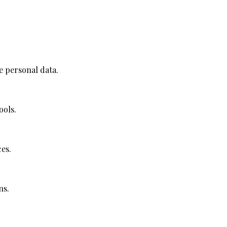
e personal data.
ools.
ces.
ns.