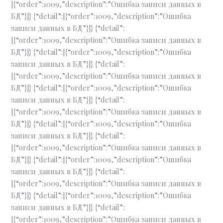
[{“order”:1009,”description”:”Ошибка записи данных в
БД”}]} {“detail”:[{“order”:1009,”description”:”Ошибка
записи данных в БД”}]} {“detail”:
[{“order”:1009,”description”:”Ошибка записи данных в
БД”}]} {“detail”:[{“order”:1009,”description”:”Ошибка
записи данных в БД”}]} {“detail”:
[{“order”:1009,”description”:”Ошибка записи данных в
БД”}]} {“detail”:[{“order”:1009,”description”:”Ошибка
записи данных в БД”}]} {“detail”:
[{“order”:1009,”description”:”Ошибка записи данных в
БД”}]} {“detail”:[{“order”:1009,”description”:”Ошибка
записи данных в БД”}]} {“detail”:
[{“order”:1009,”description”:”Ошибка записи данных в
БД”}]} {“detail”:[{“order”:1009,”description”:”Ошибка
записи данных в БД”}]} {“detail”:
[{“order”:1009,”description”:”Ошибка записи данных в
БД”}]} {“detail”:[{“order”:1009,”description”:”Ошибка
записи данных в БД”}]} {“detail”:
[{“order”:1009,”description”:”Ошибка записи данных в