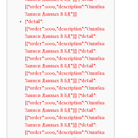
[{“order”:1009,”description”:”Ошибка
Записи Данных В БД”}]}
{“detail”:
[{“order”:1009,”description”:”Ошибка
Записи Данных В БД”}]} {“detail”:
[{“order”:1009,”description”:”Ошибка
Записи Данных В БД”}]} {“detail”:
[{“order”:1009,”description”:”Ошибка
Записи Данных В БД”}]} {“detail”:
[{“order”:1009,”description”:”Ошибка
Записи Данных В БД”}]} {“detail”:
[{“order”:1009,”description”:”Ошибка
Записи Данных В БД”}]} {“detail”:
[{“order”:1009,”description”:”Ошибка
Записи Данных В БД”}]} {“detail”:
[{“order”:1009,”description”:”Ошибка
Записи Данных В БД”}]} {“detail”:
[{“order”:1009,”description”:”Ошибка