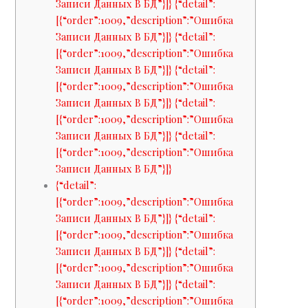
Записи Данных В БД”}]} {“detail”:
[{“order”:1009,”description”:”Ошибка
Записи Данных В БД”}]} {“detail”:
[{“order”:1009,”description”:”Ошибка
Записи Данных В БД”}]} {“detail”:
[{“order”:1009,”description”:”Ошибка
Записи Данных В БД”}]} {“detail”:
[{“order”:1009,”description”:”Ошибка
Записи Данных В БД”}]} {“detail”:
[{“order”:1009,”description”:”Ошибка
Записи Данных В БД”}]}
{“detail”:
[{“order”:1009,”description”:”Ошибка
Записи Данных В БД”}]} {“detail”:
[{“order”:1009,”description”:”Ошибка
Записи Данных В БД”}]} {“detail”:
[{“order”:1009,”description”:”Ошибка
Записи Данных В БД”}]} {“detail”:
[{“order”:1009,”description”:”Ошибка