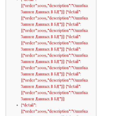
[{“order”:1009,”description”:”Ошибка
Записи Данных В БД”}]} {“detail”:
[{“order”:1009,”description”:”Ошибка
Записи Данных В БД”}]} {“detail”:
[{“order”:1009,”description”:”Ошибка
Записи Данных В БД”}]} {“detail”:
[{“order”:1009,”description”:”Ошибка
Записи Данных В БД”}]} {“detail”:
[{“order”:1009,”description”:”Ошибка
Записи Данных В БД”}]} {“detail”:
[{“order”:1009,”description”:”Ошибка
Записи Данных В БД”}]} {“detail”:
[{“order”:1009,”description”:”Ошибка
Записи Данных В БД”}]} {“detail”:
[{“order”:1009,”description”:”Ошибка
Записи Данных В БД”}]}
{“detail”:
[{“order”:1009,”description”:”Ошибка