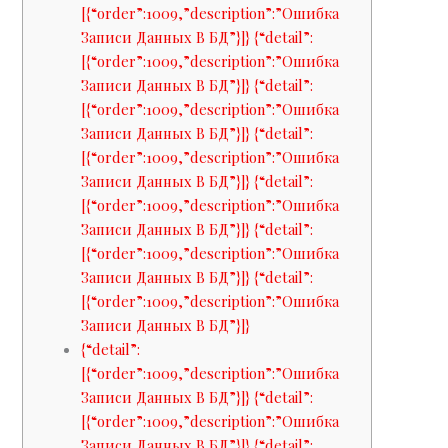
[{“order”:1009,”description”:”Ошибка
Записи Данных В БД”}]} {“detail”:
[{“order”:1009,”description”:”Ошибка
Записи Данных В БД”}]} {“detail”:
[{“order”:1009,”description”:”Ошибка
Записи Данных В БД”}]} {“detail”:
[{“order”:1009,”description”:”Ошибка
Записи Данных В БД”}]} {“detail”:
[{“order”:1009,”description”:”Ошибка
Записи Данных В БД”}]} {“detail”:
[{“order”:1009,”description”:”Ошибка
Записи Данных В БД”}]} {“detail”:
[{“order”:1009,”description”:”Ошибка
Записи Данных В БД”}]}
{“detail”:
[{“order”:1009,”description”:”Ошибка
Записи Данных В БД”}]} {“detail”:
[{“order”:1009,”description”:”Ошибка
Записи Данных В БД”}]} {“detail”: