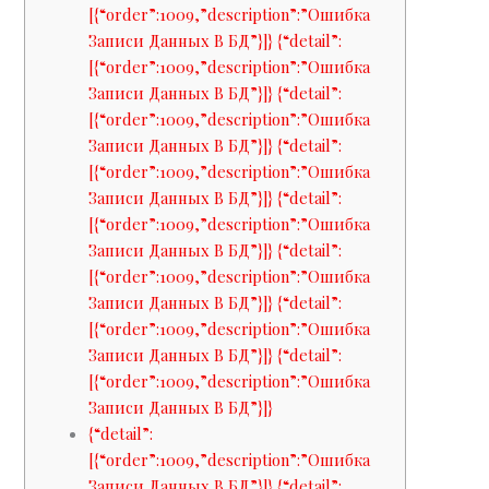
[{“order”:1009,”description”:”Ошибка
Записи Данных В БД”}]} {“detail”:
[{“order”:1009,”description”:”Ошибка
Записи Данных В БД”}]} {“detail”:
[{“order”:1009,”description”:”Ошибка
Записи Данных В БД”}]} {“detail”:
[{“order”:1009,”description”:”Ошибка
Записи Данных В БД”}]} {“detail”:
[{“order”:1009,”description”:”Ошибка
Записи Данных В БД”}]} {“detail”:
[{“order”:1009,”description”:”Ошибка
Записи Данных В БД”}]} {“detail”:
[{“order”:1009,”description”:”Ошибка
Записи Данных В БД”}]} {“detail”:
[{“order”:1009,”description”:”Ошибка
Записи Данных В БД”}]}
{“detail”:
[{“order”:1009,”description”:”Ошибка
Записи Данных В БД”}]} {“detail”: