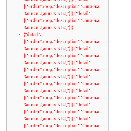
[{“order”:1009,”description”:”Ошибка
Записи Данных В БД”}]} {“detail”:
[{“order”:1009,”description”:”Ошибка
Записи Данных В БД”}]}
{“detail”:
[{“order”:1009,”description”:”Ошибка
Записи Данных В БД”}]} {“detail”:
[{“order”:1009,”description”:”Ошибка
Записи Данных В БД”}]} {“detail”:
[{“order”:1009,”description”:”Ошибка
Записи Данных В БД”}]} {“detail”:
[{“order”:1009,”description”:”Ошибка
Записи Данных В БД”}]} {“detail”:
[{“order”:1009,”description”:”Ошибка
Записи Данных В БД”}]} {“detail”:
[{“order”:1009,”description”:”Ошибка
Записи Данных В БД”}]} {“detail”:
[{“order”:1009,”description”:”Ошибка