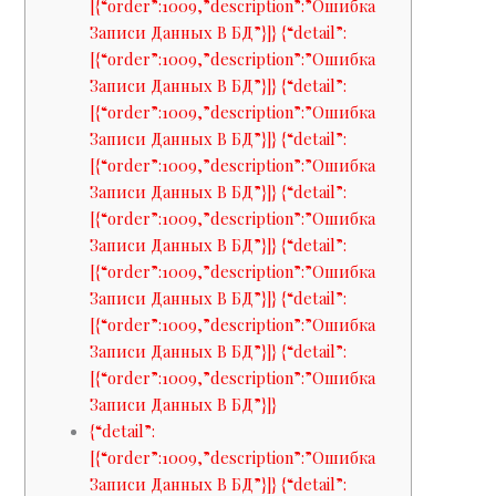
[{“order”:1009,”description”:”Ошибка
Записи Данных В БД”}]} {“detail”:
[{“order”:1009,”description”:”Ошибка
Записи Данных В БД”}]} {“detail”:
[{“order”:1009,”description”:”Ошибка
Записи Данных В БД”}]} {“detail”:
[{“order”:1009,”description”:”Ошибка
Записи Данных В БД”}]} {“detail”:
[{“order”:1009,”description”:”Ошибка
Записи Данных В БД”}]} {“detail”:
[{“order”:1009,”description”:”Ошибка
Записи Данных В БД”}]} {“detail”:
[{“order”:1009,”description”:”Ошибка
Записи Данных В БД”}]} {“detail”:
[{“order”:1009,”description”:”Ошибка
Записи Данных В БД”}]}
{“detail”:
[{“order”:1009,”description”:”Ошибка
Записи Данных В БД”}]} {“detail”: