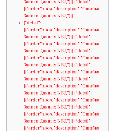
Записи Данных В БД”}]} {“detail”:
[{“order”:1009,”description”:”Ошибка
Записи Данных В БД”}]}
{“detail”:
[{“order”:1009,”description”:”Ошибка
Записи Данных В БД”}]} {“detail”:
[{“order”:1009,”description”:”Ошибка
Записи Данных В БД”}]} {“detail”:
[{“order”:1009,”description”:”Ошибка
Записи Данных В БД”}]} {“detail”:
[{“order”:1009,”description”:”Ошибка
Записи Данных В БД”}]} {“detail”:
[{“order”:1009,”description”:”Ошибка
Записи Данных В БД”}]} {“detail”:
[{“order”:1009,”description”:”Ошибка
Записи Данных В БД”}]} {“detail”:
[{“order”:1009,”description”:”Ошибка
Записи Данных В БД”}]} {“detail”:
[{“order”:1009,”description”:”Ошибка