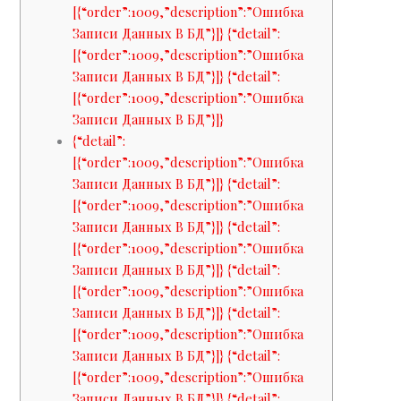
[{“order”:1009,”description”:”Ошибка
Записи Данных В БД”}]} {“detail”:
[{“order”:1009,”description”:”Ошибка
Записи Данных В БД”}]} {“detail”:
[{“order”:1009,”description”:”Ошибка
Записи Данных В БД”}]}
{“detail”:
[{“order”:1009,”description”:”Ошибка
Записи Данных В БД”}]} {“detail”:
[{“order”:1009,”description”:”Ошибка
Записи Данных В БД”}]} {“detail”:
[{“order”:1009,”description”:”Ошибка
Записи Данных В БД”}]} {“detail”:
[{“order”:1009,”description”:”Ошибка
Записи Данных В БД”}]} {“detail”:
[{“order”:1009,”description”:”Ошибка
Записи Данных В БД”}]} {“detail”:
[{“order”:1009,”description”:”Ошибка
Записи Данных В БД”}]} {“detail”: