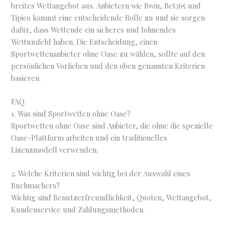
breites Wettangebot aus. Anbietern wie Bwin, Bet365 und
Tipico kommt eine entscheidende Rolle zu und sie sorgen
dafür, dass Wettende ein sicheres und lohnendes
Wettumfeld haben. Die Entscheidung, einen
Sportwettenanbieter ohne Oase zu wählen, sollte auf den
persönlichen Vorlieben und den oben genannten Kriterien
basieren.
FAQ
1. Was sind Sportwetten ohne Oase?
Sportwetten ohne Oase sind Anbieter, die ohne die spezielle
Oase-Plattform arbeiten und ein traditionelles
Lizenzmodell verwenden.
2. Welche Kriterien sind wichtig bei der Auswahl eines
Buchmachers?
Wichtig sind Benutzerfreundlichkeit, Quoten, Wettangebot,
Kundenservice und Zahlungsmethoden.