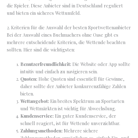
die Spieler. Diese Anbieter sind in Deutschland reguliert
und bieten ein sicheres Wettumfeld.
2. Kriterien für die Auswahl der besten Sportwettenanbieter
Bei der Auswahl eines Buchmachers ohne Oase gibt es
mehrere entscheidende Kriterien, die Wettende beachten
sollten. Hier sind die wichtigsten:
Benutzerfreundlichkeit:
Die Website oder App sollte
intuitiv und einfach zu navigieren sein.
Quoten:
Hohe Quoten sind essentiell für Gewinne,
daher sollte der Anbieter konkurrenzfähige Zahlen
bieten.
Wettangebot:
Ein breites Spektrum an Sportarten
und Wettmärkten ist wichtig für Abwechslung.
Kundenservice:
Ein guter Kundenservice, der
schnell reagiert, ist für Wettende unverzichtbar.
Zahlungsmethoden:
Mehrere sichere