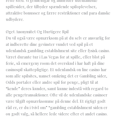
rette sted. Vi gennemgår og anmelder udenlandske
spillesider, der tilbyder spændende spiloplevelser,
attraktive bonusser og færre restriktioner end para danske
udbydere.
Øget Anonymitet Og Hurtigere Spil
Du vil også være opmærksom på at du selv er ansvarlig for
at indberette dine gevinster vundet ved spil på et
udenlandsk gambling establishment site eller fysisk casino.
Været durante tur i Las Vegas for at spille, eller blot på
ferie, så emergeny room det overskud i har haft på dine
casinospil skattepligtige. Et udenlandsk on line casino har
som alle spilsites, uanset omkring det er Gambling sider,
Odds portaler eller andre spil for penge, pligt til at
“kende” deres kunder, samt kunne indestå with regard to
alle pengetransaktioner. Ofte vil de udenlandske casinoer
være tilgift opmærksomme på denne del. Et rigtigt godt
råd er, er du i tvivl om” “gambling establishment siden er
ou godt valg, så hellere lede videre efter et andet casino.