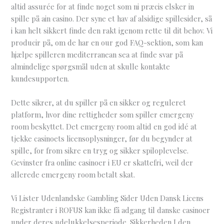
altid assurée for at finde noget som ni præcis elsker in
spille på ain casino. Der syne et hav af alsidige spillesider, så
i kan helt sikkert finde den rakt igenom rette til dit behov. Vi
producir på, om de har en our god FAQ-sektion, som kan
hjælpe spilleren mediterranean sea at finde svar på
almindelige spørgsmål uden at skulle kontakte
kundesupporten.
Dette sikrer, at du spiller på en sikker og reguleret
platform, hvor dine rettigheder som spiller emergeny
room beskyttet. Det emergeny room altid en god idé at
tjekke casinoets licensoplysninger, før du begynder at
spille, for from sikre en tryg og sikker spiloplevelse.
Gevinster fra online casinoer i EU er skattefri, weil der
allerede emergeny room betalt skat.
Vi Lister Udenlandske Gambling Sider Uden Dansk Licens
Registranter i ROFUS kan ikke få adgang til danske casinoer
under deres udelukkelsesperiode. Sikkerheden I den