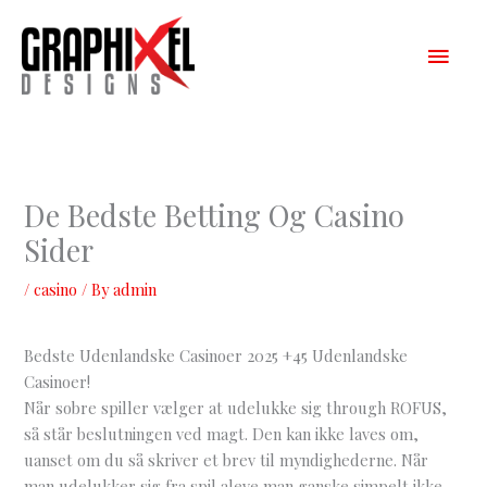
Skip
Main
to
content
Men
De Bedste Betting Og Casino
Sider
/
casino
/ By
admin
Bedste Udenlandske Casinoer 2025 +45 Udenlandske
Casinoer!
Når sobre spiller vælger at udelukke sig through ROFUS,
så står beslutningen ved magt. Den kan ikke laves om,
uanset om du så skriver et brev til myndighederne. Når
man udelukker sig fra spil aleve man ganske simpelt ikke