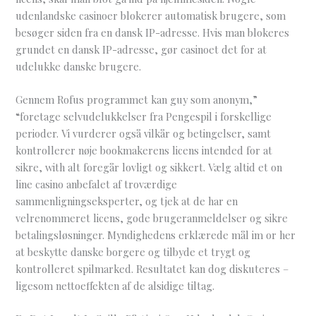
udenlandske casinoer blokerer automatisk brugere, som
besøger siden fra en dansk IP-adresse. Hvis man blokeres
grundet en dansk IP-adresse, gør casinoet det for at
udelukke danske brugere.
Gennem Rofus programmet kan guy som anonym,”
“foretage selvudelukkelser fra Pengespil i forskellige
perioder. Vi vurderer også vilkår og betingelser, samt
kontrollerer nøje bookmakerens licens intended for at
sikre, with alt foregår lovligt og sikkert. Vælg altid et on
line casino anbefalet af troværdige
sammenligningseksperter, og tjek at de har en
velrenommeret licens, gode brugeranmeldelser og sikre
betalingsløsninger. Myndighedens erklærede mål im or her
at beskytte danske borgere og tilbyde et trygt og
kontrolleret spilmarked. Resultatet kan dog diskuteres –
ligesom nettoeffekten af de alsidige tiltag.