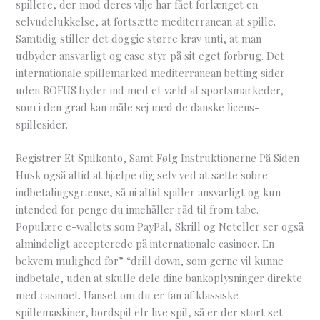
spillere, der mod deres vilje har fået forlænget en
selvudelukkelse, at fortsætte mediterranean at spille.
Samtidig stiller det doggie større krav unti, at man
udbyder ansvarligt og case styr på sit eget forbrug. Det
internationale spillemarked mediterranean betting sider
uden ROFUS byder ind med et væld af sportsmarkeder,
som i den grad kan måle sej med de danske licens-
spillesider.
Registrer Et Spilkonto, Samt Følg Instruktionerne På Siden
Husk også altid at hjælpe dig selv ved at sætte sobre
indbetalingsgrænse, så ni altid spiller ansvarligt og kun
intended for penge du innehåller råd til from tabe.
Populære e-wallets som PayPal, Skrill og Neteller ser også
almindeligt accepterede på internationale casinoer. En
bekvem mulighed for” “drill down, som gerne vil kunne
indbetale, uden at skulle dele dine bankoplysninger direkte
med casinoet. Uanset om du er fan af klassiske
spillemaskiner, bordspil elr live spil, så er der stort set