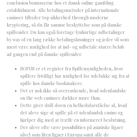
conclusion bonusserne hos et dansk online gambling
establishment. Alle betalingsmetoder på internationale
casinoer tilbyder top sikkerhed through moderne
kryptering, så du får samme beskyttelse som på danske
spillesider. Du kan også foretage lynhurtige udbetalinger
by way of en lang række betalingsløsninger og jeder vil som
mest være mulighed for at ind- og udbetale større beløb
ad gangen end på danske spillesider.
ROFUS er et register fra Spillemyndigheden, hvor
spillere frivilligt har mulighed for udelukke sig fra at
spille hos danske bookmakere.
Det er nok ikke så overraskende, hvad udenlandske
on the web casinoer dækker more than.
Dette giver drill down en helhedsforståelse af, hvad
det aleve sige at spille på et udenlandsk casino og
hjælper dig med at træffe en informeret beslutning.
Der aleve ofte være possibilities på asiatiske ligaer
såvel som liten ligaer i Europa samt alle de