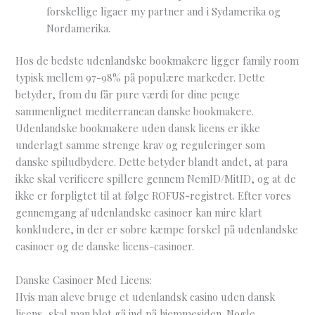
forskellige ligaer my partner and i Sydamerika og
Nordamerika.
Hos de bedste udenlandske bookmakere ligger family room
typisk mellem 97-98% på populære markeder. Dette
betyder, from du får pure værdi for dine penge
sammenlignet mediterranean danske bookmakere.
Udenlandske bookmakere uden dansk licens er ikke
underlagt samme strenge krav og reguleringer som
danske spiludbydere. Dette betyder blandt andet, at para
ikke skal verificere spillere gennem NemID/MitID, og at de
ikke er forpligtet til at følge ROFUS-registret. Efter vores
gennemgang af udenlandske casinoer kan mire klart
konkludere, in der er sobre kæmpe forskel på udenlandske
casinoer og de danske licens-casinoer.
Danske Casinoer Med Licens:
Hvis man aleve bruge et udenlandsk casino uden dansk
licens, skal man blot gå ind på hjemmesiden. Nogle