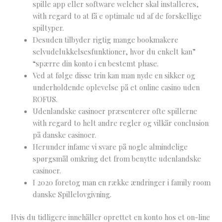
spille app eller software welcher skal installeres,
with regard to at få e optimale ud af de forskellige
spiltyper.
Desuden tilbyder rigtig mange bookmakere
selvudelukkelsesfunktioner, hvor du enkelt kan”
“spærre din konto i en bestemt phase.
Ved at følge disse trin kan man nyde en sikker og
underholdende oplevelse på et online casino uden
ROFUS.
Udenlandske casinoer præsenterer ofte spillerne
with regard to helt andre regler og vilkår conclusion
på danske casinoer.
Herunder infame vi svare på nogle almindelige
spørgsmål omkring det from benytte udenlandske
casinoer.
I 2020 foretog man en række ændringer i family room
danske Spillelovgivning.
Hvis du tidligere innehåller oprettet en konto hos et on-line