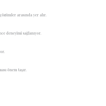
çözümler arasında yer alır.
nce deneyimi sağlanıyor.
or.
ması önem taşır.