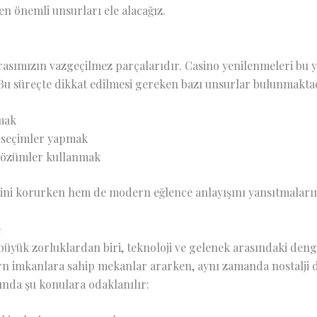
en önemli unsurları ele alacağız.
irasımızın vazgeçilmez parçalarıdır. Casino yenilenmeleri bu y
. Bu süreçte dikkat edilmesi gereken bazı unsurlar bulunmakta
mak
i seçimler yapmak
 çözümler kullanmak
rini korurken hem de modern eğlence anlayışını yansıtmaların
e
büyük zorluklardan biri, teknoloji ve gelenek arasındaki den
dern imkanlara sahip mekanlar ararken, aynı zamanda nostalji
ında şu konulara odaklanılır: