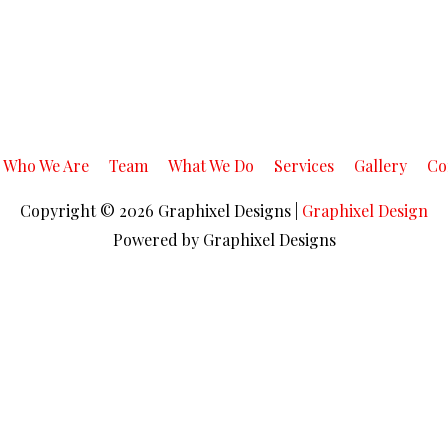
Who We Are
Team
What We Do
Services
Gallery
Co
Copyright © 2026
Graphixel Designs
|
Graphixel Design
Powered by
Graphixel Designs