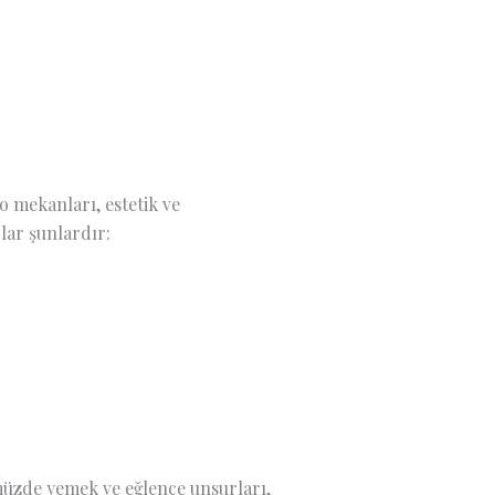
o mekanları, estetik ve
lar şunlardır:
müzde yemek ve eğlence unsurları,