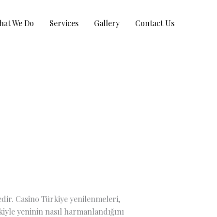
hat We Do
Services
Gallery
Contact Us
ir. Casino Türkiye yenilenmeleri,
kiyle yeninin nasıl harmanlandığını