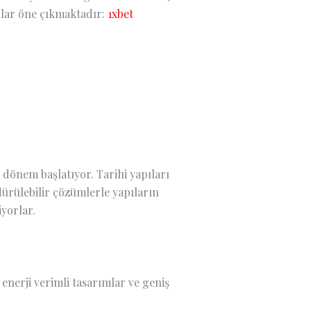
ular öne çıkmaktadır:
1xbet
 dönem başlatıyor. Tarihi yapıları
rdürülebilir çözümlerle yapıların
iyorlar.
enerji verimli tasarımlar ve geniş