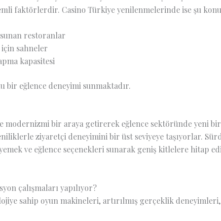
mli faktörlerdir. Casino Türkiye yenilenmelerinde ise şu kon
 sunan restoranlar
için sahneler
yapma kapasitesi
tlu bir eğlence deneyimi sunmaktadır.
ve modernizmi bir araya getirerek eğlence sektöründe yeni bir
niliklerle ziyaretçi deneyimini bir üst seviyeye taşıyorlar. Sü
ş yemek ve eğlence seçenekleri sunarak geniş kitlelere hitap ed
yon çalışmaları yapılıyor?
ojiye sahip oyun makineleri, artırılmış gerçeklik deneyimleri, 