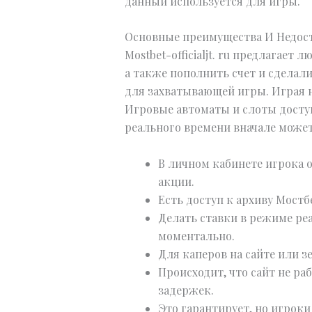
данный используется для игры.
Основные преимущества И Недос
Mostbet-officialjt. ru предлагае
а также пополнить счет и сделали с
для захватывающей игры. Играя 
Игровые автоматы и слоты досту
реального времени вначале может
В личном кабинете игрока о
акции.
Есть доступ к архиву Мостб
Делать ставки в режиме ре
моментально.
Для каперов на сайте или з
Происходит, что сайт не ра
задержек.
Это гарантирует, но игроки