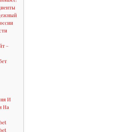
циенты
адежный
россии
сти
йт –
бет
дня И
я На
bet
bet