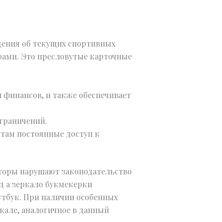
едения об текущих спортивных
рами. Это пресловутые карточные
 финансов, и также обеспечивает
ограничений.
нтам постоянные доступ к
нторы нарушают законодательство
д а зеркало букмекерки
утбук. При наличии особенных
кале, аналогичное в данный