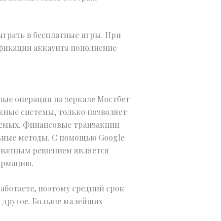
 сыграть в бесплатные игры. При
фикации аккаунта пополнение
овые операции на зеркале Мостбет
ные системы, только позволяет
аемых. Финансовые транзакции
ьные методы. С помощью Google
екватным решением является
ормацию.
аботаете, поэтому средний срок
и другое. Больше малейших