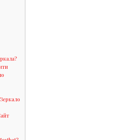
И
еркала?
ити
ло
 Зеркало
Сайт
ostbet?