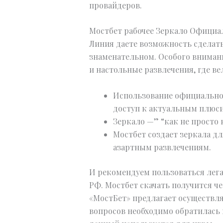
провайдеров.
Мостбет рабочее Зеркало Официа
Линия даете возможность сделать
знаменательном. Особого вниман
и настольные развлечения, где в
Использование официальног
доступ к актуальным плюси
Зеркало —” “как не просто 
Мостбет создает зеркала д
азартным развлечениям.
И рекомендуем пользоваться лег
РФ. Мостбет скачать получится ч
«МостБет» предлагает осуществля
вопросов необходимо обратилась 