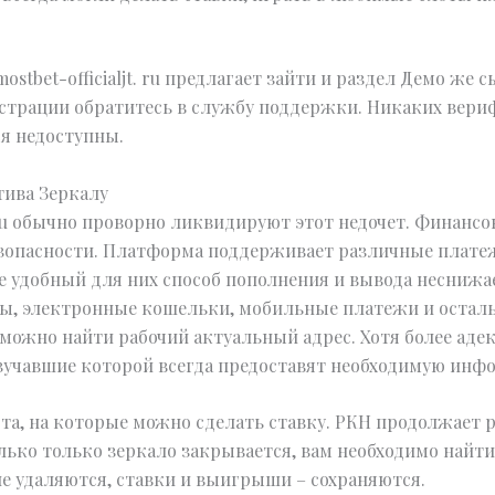
ostbet-officialjt. ru предлагает зайти и раздел Демо же
страции обратитесь в службу поддержки. Никаких вери
ся недоступны.
тива Зеркалу
. ru обычно проворно ликвидируют этот недочет. Финанс
зопасности. Платформа поддерживает различные платеж
е удобный для них способ пополнения и вывода несниж
ты, электронные кошельки, мобильные платежи и остал
можно найти рабочий актуальный адрес. Хотя более ад
изучавшие которой всегда предоставят необходимую инф
та, на которые можно сделать ставку. РКН продолжает р
олько только зеркало закрывается, вам необходимо найт
не удаляются, ставки и выигрыши – сохраняются.