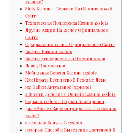
1хслотс?
Slots Казино – Зеркало На Официалньый
Сайт
Техническая Поддержка Казино 1xslots
Другие Акции На 1хслот Официальном
Сайте
Оформление 1хслот Официального Сайта
Бонусы Казино 1xslots
Бонусы усовершенство Именинников
Ловец Промокодов
Мобильная Версия Казино 1xslots
Как Играть Бесплатно В Режиме Демо
же Найти Актуальное Зеркало?
а Внести Депозит в Онлайн Казино 1xslots
Зеркало 1xslots а Случай Блокировки
даже Может Зарегистрироваться и Казино
1xslot?
актуально Бонусы В 1xslots
которые Способы Выведения доступной В