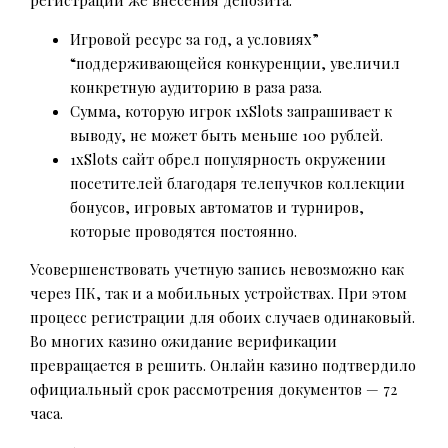
регистрации же внесения депозита.
Игровой ресурс за год, а условиях”
“поддерживающейся конкуренции, увеличил
конкретную аудиторию в раза раза.
Сумма, которую игрок 1xSlots запрашивает к
выводу, не может быть меньше 100 рублей.
1xSlots сайт обрел популярность окружении
посетителей благодаря телепучков коллекции
бонусов, игровых автоматов и турниров,
которые проводятся постоянно.
Усовершенствовать учетную запись невозможно как
через ПК, так и а мобильных устройствах. При этом
процесс регистрации для обоих случаев одинаковый.
Во многих казино ожидание верификации
превращается в решить. Онлайн казино подтвердило
официальный срок рассмотрения документов — 72
часа.