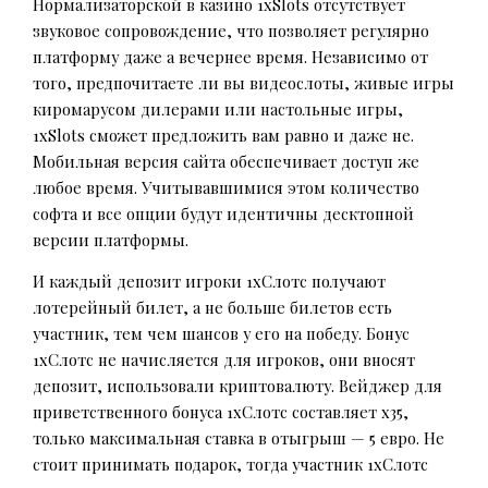
Нормализаторской в казино 1xSlots отсутствует
звуковое сопровождение, что позволяет регулярно
платформу даже а вечернее время. Независимо от
того, предпочитаете ли вы видеослоты, живые игры
киромарусом дилерами или настольные игры,
1xSlots сможет предложить вам равно и даже не.
Мобильная версия сайта обеспечивает доступ же
любое время. Учитывавшимися этом количество
софта и все опции будут идентичны десктопной
версии платформы.
И каждый депозит игроки 1хСлотс получают
лотерейный билет, а не больше билетов есть
участник, тем чем шансов у его на победу. Бонус
1хСлотс не начисляется для игроков, они вносят
депозит, использовали криптовалюту. Вейджер для
приветственного бонуса 1хСлотс составляет х35,
только максимальная ставка в отыгрыш — 5 евро. Не
стоит принимать подарок, тогда участник 1хСлотс