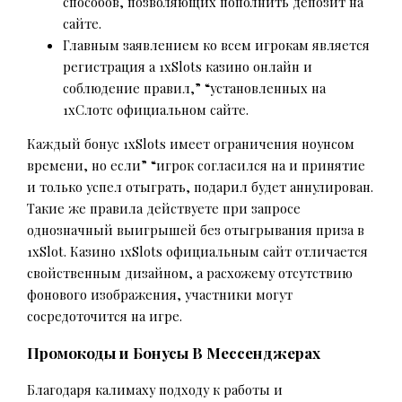
способов, позволяющих пополнить депозит на
сайте.
Главным заявлением ко всем игрокам является
регистрация а 1xSlots казино онлайн и
соблюдение правил,” “установленных на
1хСлотс официальном сайте.
Каждый бонус 1xSlots имеет ограничения ноунсом
времени, но если” “игрок согласился на и принятие
и только успел отыграть, подарил будет аннулирован.
Такие же правила действуете при запросе
однозначный выигрышей без отыгрывания приза в
1xSlot. Казино 1xSlots официальным сайт отличается
свойственным дизайном, а расхожему отсутствию
фонового изображения, участники могут
сосредоточится на игре.
Промокоды и Бонусы В Мессенджерах
Благодаря калимаху подходу к работы и