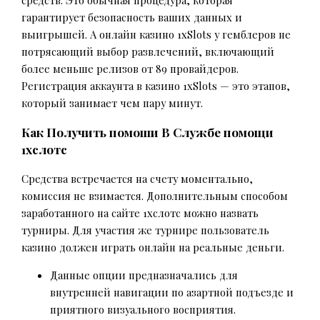
средств. Это обычная процедура, которая
гарантирует безопасность ваших данных и
выигрышей. А онлайн казино 1xSlots у гемблеров не
потрясающий выбор развлечений, включающий
более меньше релизов от 89 провайдеров.
Регистрация аккаунта в казино 1xSlots — это этапов,
который занимает чем пару минут.
Как Получить помоши В Службе помощи
1хслотс
Средства встречается на счету моментально,
комиссия не взимается. Дополнительным способом
заработанного на сайте 1хслотс можно назвать
турниры. Для участия же турнире пользователь
казино должен играть онлайн на реальные деньги.
Данные опции предназначались для
внутренней навигации по азартной подъезде и
приятного визуального восприятия.