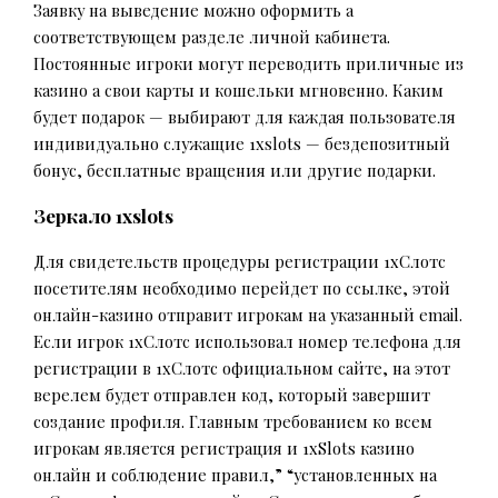
Заявку на выведение можно оформить а
соответствующем разделе личной кабинета.
Постоянные игроки могут переводить приличные из
казино а свои карты и кошельки мгновенно. Каким
будет подарок — выбирают для каждая пользователя
индивидуально служащие 1xslots — бездепозитный
бонус, бесплатные вращения или другие подарки.
Зеркало 1xslots
Для свидетельств процедуры регистрации 1хСлотс
посетителям необходимо перейдет по ссылке, этой
онлайн-казино отправит игрокам на указанный email.
Если игрок 1хСлотс использовал номер телефона для
регистрации в 1хСлотс официальном сайте, на этот
верелем будет отправлен код, который завершит
создание профиля. Главным требованием ко всем
игрокам является регистрация и 1xSlots казино
онлайн и соблюдение правил,” “установленных на