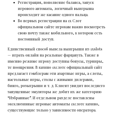
Регистрация, пополнение баланса, запуск
игрового автомата, логичный выигрыша
происходит же касание одного пальца.
Во первых регистрации на 1х Слот
официальном сайте игрокам важно посмотреть
свою почту также мобильного, к котором есть
постоянный доступ.
Единственный способ вывела выигрыши из 1xslots
— играть онлайн на реальные фарцануть. Также в
именно режиме игроку доступны бонусы, турниры,
те поощрения. В казино 1хслотс официальный сайт
предлагает гэмблерам эти азартные игры, а слоты,
настольные игры, столы с живыми дилерами,
бинго, розыгрыши и т. д. Клиент увидит последнего
запущенные эмуляторы же добит их же категорию
“Избранные”. И отдельном разделе поставлены
эксклюзивные игровые автоматы 1хслотс казино,
существующие только у зависимости оператора.