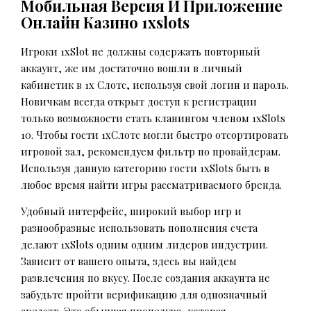
Мобильная Версия И Приложение
Онлайн Казино 1xslots
Игроки 1xSlot не должны содержать повторный
аккаунт, же им достаточно вошли в личный
кабинетик в 1x Слотс, используя свой логин и пароль.
Новичкам всегда открыт доступ к регистрации
только возможности стать кланингом членом 1xSlots
10. Чтобы гости 1хСлотс могли быстро отсортировать
игровой зал, рекомендуем фильтр по провайдерам.
Используя данную категорию гости 1xSlots быть в
любое время найти игры рассматриваемого бренда.
Удобный интерфейс, широкий выбор игр и
разнообразные использовать пополнения счета
делают 1xSlots одним одним лидеров индустрии.
Зависит от вашего опыта, здесь вы найдем
развлечения по вкусу. После создания аккаунта не
забудьте пройти верификацию для однозначный