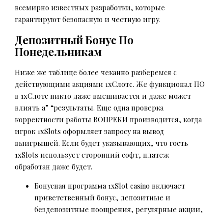
всемирно известных разработки, которые
гарантируют безопасную и честную игру.
Депозитный Бонус По
Понедельникам
Ниже же таблице более чеканно разберемся с
действующими акциями 1хСлотс. Же функционал ПО
в 1хСлотс никто даже вмешивается и даже может
влиять а” “результаты. Еще одна проверка
корректности работы ВОПРЕКИ производится, когда
игрок 1xSlots оформляет запросу на вывод
выигрышей. Если будет указывающих, что гость
1xSlots использует сторонний софт, платеж
обработан даже будет.
Бонусная программа 1xSlot casino включает
приветственный бонус, депозитные и
бездепозитные поощрения, регулярные акции,