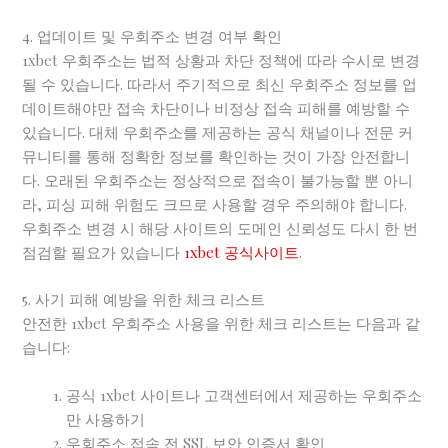
4. 업데이트 및 우회주소 변경 여부 확인
1xbet 우회주소는 법적 상황과 차단 정책에 따라 수시로 변경
될 수 있습니다. 따라서 주기적으로 최신 우회주소 정보를 업
데이트해야만 접속 차단이나 비정상 접속 피해를 예방할 수
있습니다. 대체 우회주소를 제공하는 공식 채널이나 전문 커
뮤니티를 통해 정확한 정보를 확인하는 것이 가장 안전합니
다. 오래된 우회주소는 정상적으로 접속이 불가능할 뿐 아니
라, 피싱 피해 위험도 크므로 사용할 경우 주의해야 합니다.
우회주소 변경 시 해당 사이트의 도메인 신뢰성도 다시 한 번
점검할 필요가 있습니다
1xbet 공식사이트
.
5. 사기 피해 예방을 위한 체크 리스트
안전한 1xbet 우회주소 사용을 위한 체크 리스트는 다음과 같
습니다:
공식 1xbet 사이트나 고객센터에서 제공하는 우회주소
만 사용하기
우회주소 접속 전 SSL 보안 인증서 확인