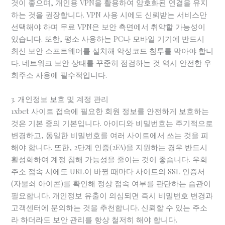
것이 좋으며, 개인용 VPN을 활용하여 암호화된 연결을 유지
하는 것을 권장합니다. VPN 사용 시에도 신뢰받는 서비스만
선택해야 하며 무료 VPN은 보안 측면에서 취약할 가능성이
있습니다. 또한, 평소 사용하는 PC나 모바일 기기에 반드시
최신 보안 소프트웨어를 설치해 악성코드 침투를 막아야 합니
다. 네트워크 보안 상태를 꾸준히 점검하는 것 역시 안전한 우
회주소 사용에 필수적입니다.
3. 개인정보 보호 및 계정 관리
1xbet 사이트 접속에 필요한 회원 정보를 안전하게 보호하는
것은 기본 중의 기본입니다. 아이디와 비밀번호는 주기적으로
변경하고, 동일한 비밀번호를 여러 사이트에서 쓰는 것을 피
해야 합니다. 또한, 2단계 인증(2FA)을 지원하는 경우 반드시
활성화하여 계정 침해 가능성을 줄이는 것이 좋습니다. 우회
주소 접속 시에도 URL이 바뀔 때마다 사이트의 SSL 인증서
(자물쇠 아이콘)를 확인해 정상 접속 여부를 판단하는 습관이
필요합니다. 개인정보 유출이 의심되면 즉시 비밀번호 변경과
고객센터에 문의하는 것을 추천합니다. 신뢰할 수 있는 주소
라 하더라도 보안 관리를 항상 철저히 해야 합니다.