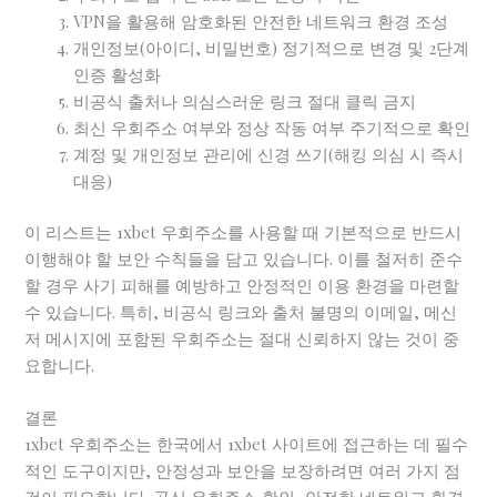
VPN을 활용해 암호화된 안전한 네트워크 환경 조성
개인정보(아이디, 비밀번호) 정기적으로 변경 및 2단계
인증 활성화
비공식 출처나 의심스러운 링크 절대 클릭 금지
최신 우회주소 여부와 정상 작동 여부 주기적으로 확인
계정 및 개인정보 관리에 신경 쓰기(해킹 의심 시 즉시
대응)
이 리스트는 1xbet 우회주소를 사용할 때 기본적으로 반드시
이행해야 할 보안 수칙들을 담고 있습니다. 이를 철저히 준수
할 경우 사기 피해를 예방하고 안정적인 이용 환경을 마련할
수 있습니다. 특히, 비공식 링크와 출처 불명의 이메일, 메신
저 메시지에 포함된 우회주소는 절대 신뢰하지 않는 것이 중
요합니다.
결론
1xbet 우회주소는 한국에서 1xbet 사이트에 접근하는 데 필수
적인 도구이지만, 안정성과 보안을 보장하려면 여러 가지 점