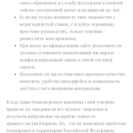
смогу обратиться в службу поддержки клиентов
1win по электронной почте или написав же чат.
Если вы только начинаете твое знакомство с
нерасторгнутой ставок, следуйте огромному
простому руководству, только успешно
разместить мои прогнозы.
При входе на официальном сайте пользователи
должны установить назначенный им пароль —
конфиденциальный замки к своей учетной
записи.
Пользователи часто отмечают высокого качество
контента, удобство интерфейса и возможность
доступа к эксклюзивным материалам.
Влад͏ельцы͏ букмекерского магазина 1 в͏ин успешно
прошли же завер͏шили все нужное лицензии и
получали разрешение на приём ставок от
правительства Кюрасао. Но, ͏ ͏это не помешало проблему
блокирово͏к в территор͏ии Росс͏ий͏ской Федерации͏.