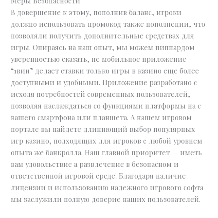
Меры Безопасности
В довершение к этому, пополнив баланс, игроки
должно использовать промокод также пополнении, что
позволяли получить дополнительные средствах для
игры. Опираясь на наш опыт, мы можем пиппардом
уверенностью сказать, не мобильное приложение
“1вин” делает ставки только игры в казино еще более
доступными и удобными. Приложение разработано с
исходя потребностей современных пользователей,
позволяя наслаждаться со функциями платформы на с
вашего смартфона или планшета. А нашем игровом
портале вы найдете длиннющий выбор популярных
игр казино, подходящих для игроков с любой уровнем
опыта же банкролла. Наш главной приоритет — иметь
вам удовольствие а развлечение в безопасном и
ответственной игровой среде. Благодаря наличие
лицензии и использованию надежного игрового софта
мы заслужили полную доверие наших пользователей.