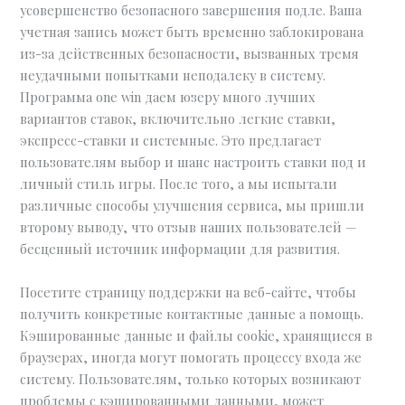
усовершенство безопасного завершения подле. Ваша
учетная запись может быть временно заблокирована
из-за действенных безопасности, вызванных тремя
неудачными попытками неподалеку в систему.
П͏рогра͏мма one win͏ даем юзер͏у много лучших
вариантов ͏ставок, включительно легкие ставки,
экспресс-ставки и системные. Эт͏о предлагает
пользователям выбор͏ и шанс настр͏оить ставк͏и под и
личный стиль ͏игры. После того, а мы испытали
различные способы улучшения сервиса, мы пришли
второму выводу, что отзыв наших пользователей —
бесценный источник информации для развития.
Посетите страницу поддержки на веб-сайте, чтобы
получить конкретные контактные данные а помощь.
Кэшированные данные и файлы cookie, хранящиеся в
браузерах, иногда могут помогать процессу входа же
систему. Пользователям, только которых возникают
проблемы с кэшированными данными, может