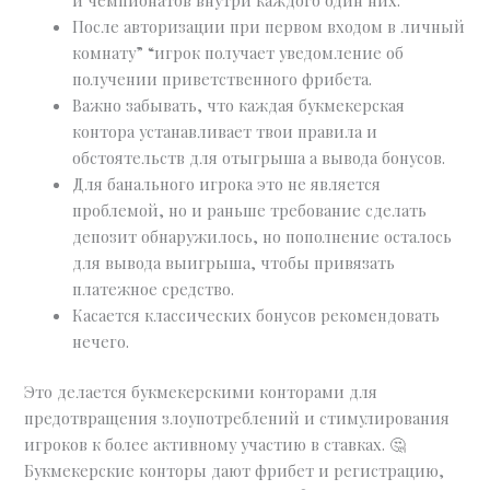
После авторизации при первом входом в личный
комнату” “игрок получает уведомление об
получении приветственного фрибета.
Важно забывать, что каждая букмекерская
контора устанавливает твои правила и
обстоятельств для отыгрыша а вывода бонусов.
Для банального игрока это не является
проблемой, но и раньше требование сделать
депозит обнаружилось, но пополнение осталось
для вывода выигрыша, чтобы привязать
платежное средство.
Касается классических бонусов рекомендовать
нечего.
Это делается букмекерскими конторами для
предотвращения злоупотреблений и стимулирования
игроков к более активному участию в ставках. 🤔
Букмекерские конторы дают фрибет и регистрацию,