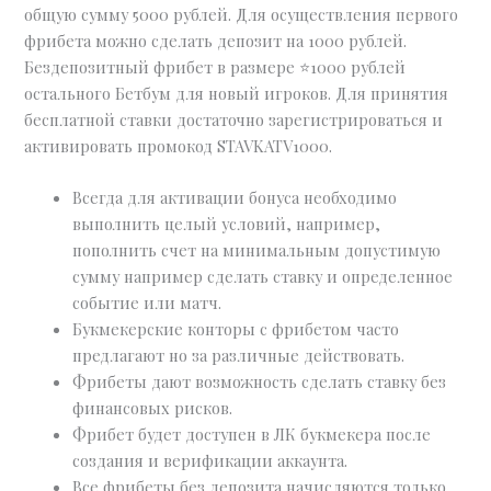
общую сумму 5000 рублей. Для осуществления первого
фрибета можно сделать депозит на 1000 рублей.
Бездепозитный фрибет в размере ⭐️1000 рублей
остального Бетбум для новый игроков. Для принятия
бесплатной ставки достаточно зарегистрироваться и
активировать промокод STAVKATV1000.
Всегда для активации бонуса необходимо
выполнить целый условий, например,
пополнить счет на минимальным допустимую
сумму например сделать ставку и определенное
событие или матч.
Букмекерские конторы с фрибетом часто
предлагают но за различные действовать.
Фрибеты дают возможность сделать ставку без
финансовых рисков.
Фрибет будет доступен в ЛК букмекера после
создания и верификации аккаунта.
Все фрибеты без депозита начисляются только