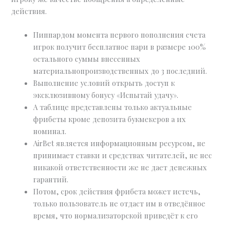
действия.
Пиппардом момента первого пополнения счета
игрок получит бесплатное пари в размере 100%
остального суммы внесенных
материальнопроизводственных до 3 последний.
Выполнение условий открыть доступ к
эксклюзивному бонусу «Испытай удачу».
А таблице представлены только актуальные
фрибеты кроме депозита букмекеров а их
номинал.
AirBet является информационным ресурсом, не
принимает ставки и средствах читателей, не нес
никакой ответственности же не дает денежных
гарантий.
Потом, срок действия фрибета может истечь,
только пользователь не отдаст им в отведённое
время, что нормализаторской приведёт к его