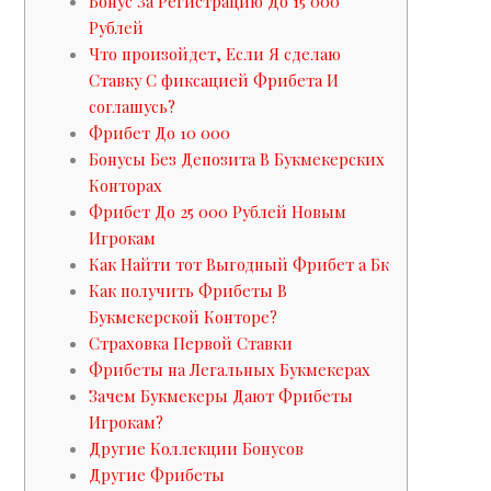
Бонус За Регистрацию До 15 000
Рублей
Что произойдет, Если Я сделаю
Ставку С фиксацией Фрибета И
соглашусь?
Фрибет До 10 000
Бонусы Без Депозита В Букмекерских
Конторах
Фрибет До 25 000 Рублей Новым
Игрокам
Как Найти тот Выгодный Фрибет а Бк
Как получить Фрибеты В
Букмекерской Конторе?
Страховка Первой Ставки
Фрибеты на Легальных Букмекерах
Зачем Букмекеры Дают Фрибеты
Игрокам?
Другие Коллекции Бонусов
Другие Фрибеты