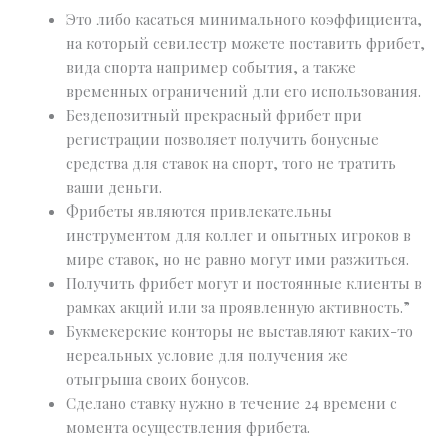
Это либо касаться минимального коэффициента,
на который севилестр можете поставить фрибет,
вида спорта например события, а также
временных ограничений дли его использования.
Бездепозитный прекрасный фрибет при
регистрации позволяет получить бонусные
средства для ставок на спорт, того не тратить
ваши деньги.
Фрибеты являются привлекательны
инструментом для коллег и опытных игроков в
мире ставок, но не равно могут ими разжиться.
Получить фрибет могут и постоянные клиенты в
рамках акций или за проявленную активность.”
Букмекерские конторы не выставляют каких-то
нереальных условие для получения же
отыгрыша своих бонусов.
Сделано ставку нужно в течение 24 времени с
момента осуществления фрибета.