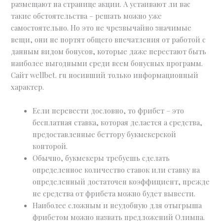
размещают на странице акции. А устаивают ли вас
такие обстоятельства – решать можно уже
самостоятельно. Но это не чрезвычайно значимые
вещи, они не портят общего впечатления от работой с
данным видом бонусов, которые даже перестают быть
наиболее выгодными среди всем бонусных программ.
Сайт wellbet. ru носивший только информационный
характер.
Если перевести дословно, то фрибет – это
бесплатная ставка, которая делается а средства,
предоставленные беттору букмекерской
конторой.
Обычно, букмекеры требуешь сделать
определенное количество ставок или ставку на
определенный достаточен коэффициент, прежде
не средства от фрибета можно будет вывести.
Наиболее сложным и неудобную для отыгрыша
фрибетом можно назвать предложений Олимпа.