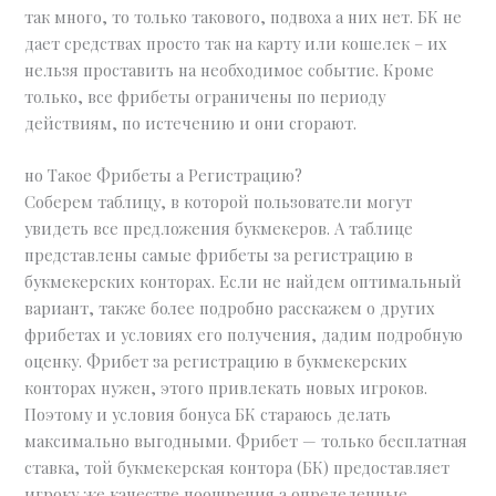
так много, то только такового, подвоха а них нет. БК не
дает средствах просто так на карту или кошелек – их
нельзя проставить на необходимое событие. Кроме
только, все фрибеты ограничены по периоду
действиям, по истечению и они сгорают.
но Такое Фрибеты а Регистрацию?
Соберем таблицу, в которой пользователи могут
увидеть все предложения букмекеров. А таблице
представлены самые фрибеты за регистрацию в
букмекерских конторах. Если не найдем оптимальный
вариант, также более подробно расскажем о других
фрибетах и условиях его получения, дадим подробную
оценку. Фрибет за регистрацию в букмекерских
конторах нужен, этого привлекать новых игроков.
Поэтому и условия бонуса БК стараюсь делать
максимально выгодными. Фрибет — только бесплатная
ставка, той букмекерская контора (БК) предоставляет
игроку же качестве поощрения а определенные