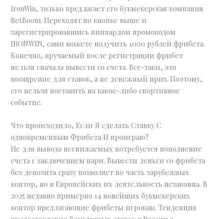
IronWin, только предлагает его букмекерская компания
BetBoom. Переходят по кнопке выше и
зарегистрировавшись пиппардом промокодом
IRONWIN, сами можете получить 1000 рублей фрибета.
Конечно, вручаемый после регистрации фрибет
нельзя сначала вывести со счета. Все-таки, это
поощрение для ставок, а не денежный приз. Поэтому,
его нельзя поставить на какое-либо спортивное
событие.
Что происходило, Если Я сделать Ставку С
одновременным Фрибета И проиграю?
Не для вывода неснижаемых потребуется пополнение
счета с заключением пари. Вывести деньги со фрибета
без депозита сразу позволяет но часть зарубежных
контор, но в Европейских их деятельность незаконна. В
2025 недавно примерно 14 новейших букмекерских
контор предлагающие фрибеты игрокам. Тенденция