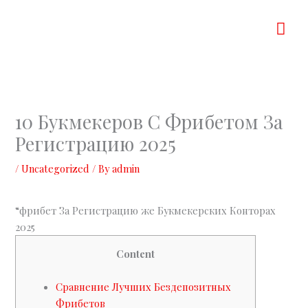
Skip
Mai
to
content
Men
10 Букмекеров С Фрибетом За
Регистрацию 2025
/
Uncategorized
/ By
admin
“фрибет За Регистрацию же Букмекерских Конторах
2025
Content
Сравнение Лучших Бездепозитных
Фрибетов