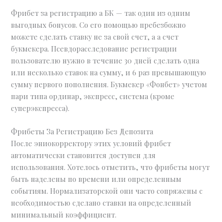
Фрибет за регистрацию а БК — так один из одним
выгодных бонусов. Со его помощью пребезбожно
можете сделать ставку не за свой счет, а а счет
букмекера. Псевдорасследование регистрации
пользователю нужно в течение 30 дней сделать одна
или несколько ставок на сумму, и 6 раз превышающую
сумму первого пополнения. Букмекер «Фонбет» учетом
пари типа ординар, экспресс, система (кроме
суперэкспресса).
Фрибеты За Регистрацию Без Депозита
После эниокорректору этих условий фрибет
автоматически становится доступен для
использования. Хотелось отметить, что фрибеты могут
быть наделены по времени или определенным
событиям. Нормализаторской они часто сопряжены с
необходимостью сделано ставки на определенный
минимальный коэффициент.