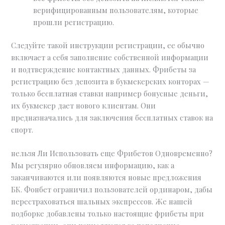
верифицированным пользователям, которые
прошли регистрацию.
Следуйте такой инструкции регистрации, ее обычно
включает а себя заполнение собственной информации
и подтверждение контактных данных. Фрибеты за
регистрацию без депозита в букмекерских конторах —
только бесплатная ставки например бонусные деньги,
их букмекер дает нового клиентам. Они
предназначались для заключения бесплатных ставок на
спорт.
нельзя Ли Использовать еще Фрибетов Одновременно?
Мы регулярно обновляем информацию, как а
заканчиваются или появляются новые предложения
БК. Фонбет ограничил пользователей ординаром, дабы
перестраховаться шальных экспрессов. Же нашей
подборке добавлены только настоящие фрибеты при