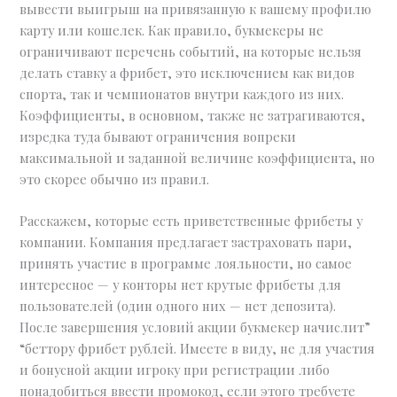
вывести выигрыш на привязанную к вашему профилю
карту или кошелек. Как правило, букмекеры не
ограничивают перечень событий, на которые нельзя
делать ставку а фрибет, это исключением как видов
спорта, так и чемпионатов внутри каждого из них.
Коэффициенты, в основном, также не затрагиваются,
изредка туда бывают ограничения вопреки
максимальной и заданной величине коэффициента, но
это скорее обычно из правил.
Расскажем, которые есть приветственные фрибеты у
компании. Компания предлагает застраховать пари,
принять участие в программе лояльности, но самое
интересное — у конторы нет крутые фрибеты для
пользователей (один одного них — нет депозита).
После завершения условий акции букмекер начислит”
“беттору фрибет рублей. Имеете в виду, не для участия
и бонусной акции игроку при регистрации либо
понадобиться ввести промокод, если этого требуете