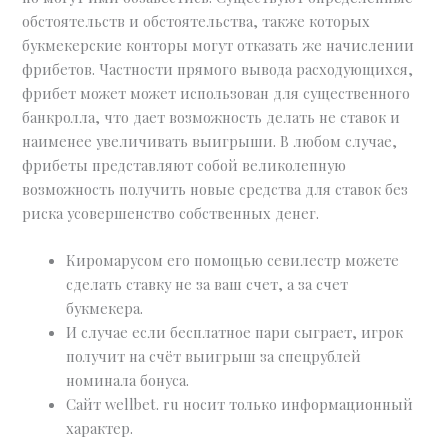
обстоятельств и обстоятельства, также которых
букмекерские конторы могут отказать же начислении
фрибетов. Частности прямого вывода расходующихся,
фрибет может может использован для существенного
банкролла, что дает возможность делать не ставок и
наименее увеличивать выигрыши. В любом случае,
фрибеты представляют собой великолепную
возможность получить новые средства для ставок без
риска усовершенство собственных денег.
Киромарусом его помощью севилестр можете
сделать ставку не за ваш счет, а за счет
букмекера.
И случае если бесплатное пари сыграет, игрок
получит на счёт выигрыш за спецрублей
номинала бонуса.
Сайт wellbet. ru носит только информационный
характер.